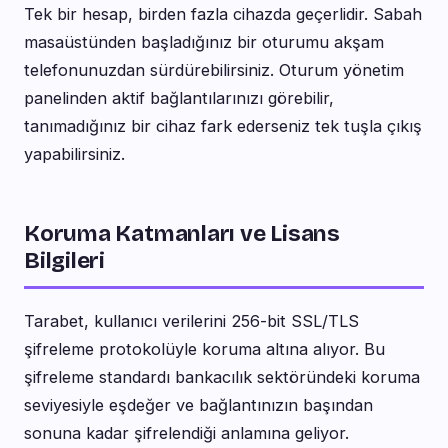
Tek bir hesap, birden fazla cihazda geçerlidir. Sabah
masaüstünden başladığınız bir oturumu akşam
telefonunuzdan sürdürebilirsiniz. Oturum yönetim
panelinden aktif bağlantılarınızı görebilir,
tanımadığınız bir cihaz fark ederseniz tek tuşla çıkış
yapabilirsiniz.
Koruma Katmanları ve Lisans
Bilgileri
Tarabet, kullanıcı verilerini 256-bit SSL/TLS
şifreleme protokolüyle koruma altına alıyor. Bu
şifreleme standardı bankacılık sektöründeki koruma
seviyesiyle eşdeğer ve bağlantınızın başından
sonuna kadar şifrelendiği anlamına geliyor.