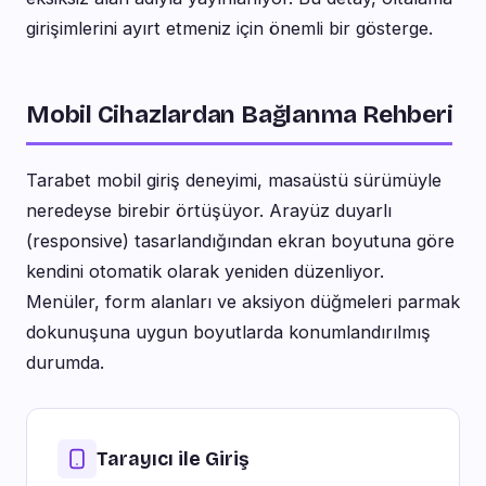
girişimlerini ayırt etmeniz için önemli bir gösterge.
Mobil Cihazlardan Bağlanma Rehberi
Tarabet mobil giriş deneyimi, masaüstü sürümüyle
neredeyse birebir örtüşüyor. Arayüz duyarlı
(responsive) tasarlandığından ekran boyutuna göre
kendini otomatik olarak yeniden düzenliyor.
Menüler, form alanları ve aksiyon düğmeleri parmak
dokunuşuna uygun boyutlarda konumlandırılmış
durumda.
Tarayıcı ile Giriş