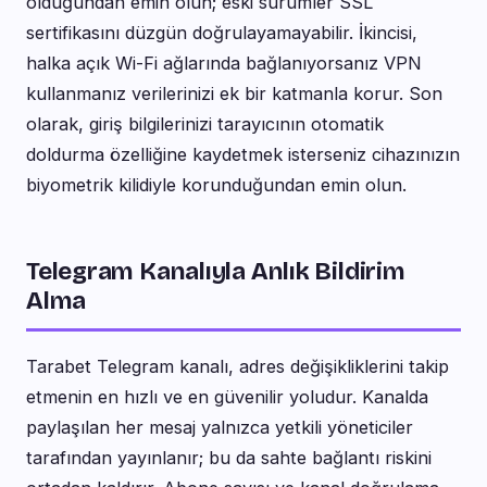
olduğundan emin olun; eski sürümler SSL
sertifikasını düzgün doğrulayamayabilir. İkincisi,
halka açık Wi-Fi ağlarında bağlanıyorsanız VPN
kullanmanız verilerinizi ek bir katmanla korur. Son
olarak, giriş bilgilerinizi tarayıcının otomatik
doldurma özelliğine kaydetmek isterseniz cihazınızın
biyometrik kilidiyle korunduğundan emin olun.
Telegram Kanalıyla Anlık Bildirim
Alma
Tarabet Telegram kanalı, adres değişikliklerini takip
etmenin en hızlı ve en güvenilir yoludur. Kanalda
paylaşılan her mesaj yalnızca yetkili yöneticiler
tarafından yayınlanır; bu da sahte bağlantı riskini