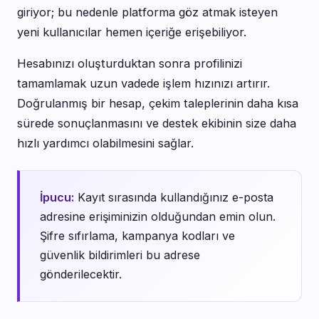
giriyor; bu nedenle platforma göz atmak isteyen
yeni kullanıcılar hemen içeriğe erişebiliyor.
Hesabınızı oluşturduktan sonra profilinizi
tamamlamak uzun vadede işlem hızınızı artırır.
Doğrulanmış bir hesap, çekim taleplerinin daha kısa
sürede sonuçlanmasını ve destek ekibinin size daha
hızlı yardımcı olabilmesini sağlar.
İpucu:
Kayıt sırasında kullandığınız e-posta
adresine erişiminizin olduğundan emin olun.
Şifre sıfırlama, kampanya kodları ve
güvenlik bildirimleri bu adrese
gönderilecektir.