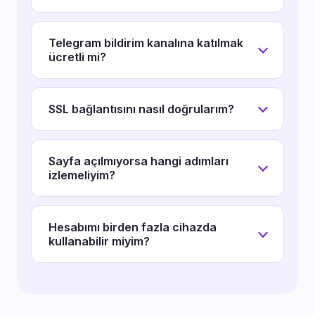
indirmeye gerek yoktur. Tarayıcının güncel
Adres değişiklikleri yalnızca alan adını etkiler.
sürümde olduğundan emin olmanız yeterli.
Bakiye, oyun geçmişi ve kişisel ayarlarınız
Telegram bildirim kanalına katılmak
ücretli mi?
sunucu tarafında saklanır. Yeni bağlantıyla
oturum açtığınızda tüm verileriniz olduğu gibi
Hayır, kanal tamamen ücretsiz ve herkese
karşınıza çıkar.
açık. Abone olduktan sonra adres
SSL bağlantısını nasıl doğrularım?
güncellemeleri, bakım süreleri ve kampanya
Tarayıcınızın adres çubuğundaki kilit
duyurularını anlık bildirimle alırsınız. Bildirimleri
simgesine bakın. Kilit görünüyorsa bağlantınız
istediğiniz zaman sessize alabilirsiniz.
Sayfa açılmıyorsa hangi adımları
izlemeliyim?
256-bit şifrelemeyle korunuyor demektir.
Simgeye tıklayarak sertifika detaylarını ve
DNS önbelleğinizi temizleyerek ve farklı bir
geçerlilik süresini inceleyebilirsiniz.
tarayıcıyla deneyerek başlayın. Sorun devam
Hesabımı birden fazla cihazda
kullanabilir miyim?
ederse internet sağlayıcınızın kısıtlama
uyguluyor olma olasılığını değerlendirip
Evet, hesabınız cihaza bağlı değildir.
Google DNS (8.8.8.8) veya Cloudflare DNS
Masaüstü bilgisayar, tablet ve telefon gibi
(1.1.1.1) gibi alternatif sunuculara geçebilirsiniz.
farklı cihazlardan aynı kullanıcı bilgilerinizle