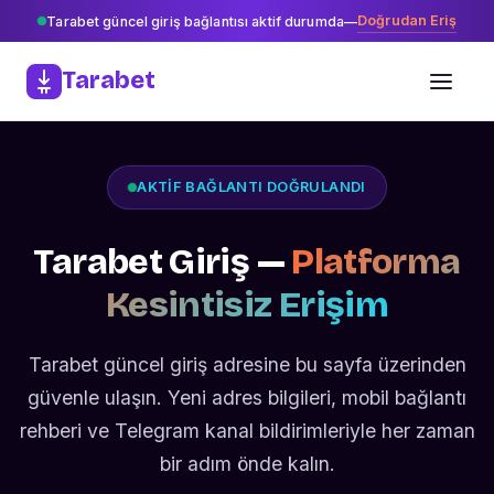
Doğrudan Eriş
Tarabet güncel giriş bağlantısı aktif durumda
—
Tarabet
AKTIF BAĞLANTI DOĞRULANDI
Tarabet Giriş —
Platforma
Kesintisiz Erişim
Tarabet güncel giriş adresine bu sayfa üzerinden
güvenle ulaşın. Yeni adres bilgileri, mobil bağlantı
rehberi ve Telegram kanal bildirimleriyle her zaman
bir adım önde kalın.