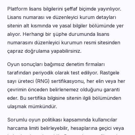
Platform lisans bilgilerini şeffaf biçimde yayınlıyor.
Lisans numarası ve düzenleyici kurum detayları
sitenin alt kısmında ve yasal bilgiler bölümünde yer
alıyor. Herhangi bir şüphe durumunda lisans
numarasını düzenleyici kurumun resmi sitesinden
çapraz doğrulama yapabilirsiniz.
Oyun sonuçları bağımsız denetim firmaları
tarafından periyodik olarak test ediliyor. Rastgele
sayı üreteci (RNG) sertifikasyonu, her elin veya her
çevrimin önceden belirlenemez olduğunu garanti
eder. Bu sertifika bilgisine sitenin ilgili bölümünden
ulaşmak mümkündür.
Sorumlu oyun politikası kapsamında kullanıcılar
harcama limiti belirleyebilir, hesaplarına geçici veya