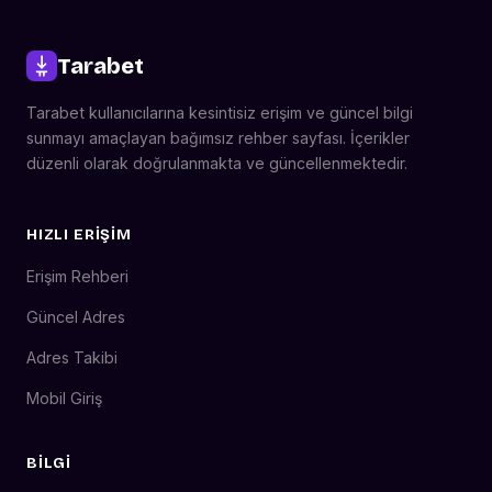
Tarabet
Tarabet kullanıcılarına kesintisiz erişim ve güncel bilgi
sunmayı amaçlayan bağımsız rehber sayfası. İçerikler
düzenli olarak doğrulanmakta ve güncellenmektedir.
HIZLI ERIŞIM
Erişim Rehberi
Güncel Adres
Adres Takibi
Mobil Giriş
BILGI