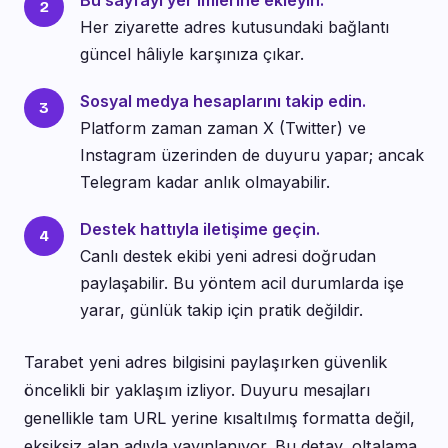
Bu sayfayı yer imlerine ekleyin.
Her ziyarette adres kutusundaki bağlantı
güncel hâliyle karşınıza çıkar.
Sosyal medya hesaplarını takip edin.
Platform zaman zaman X (Twitter) ve
Instagram üzerinden de duyuru yapar; ancak
Telegram kadar anlık olmayabilir.
Destek hattıyla iletişime geçin.
Canlı destek ekibi yeni adresi doğrudan
paylaşabilir. Bu yöntem acil durumlarda işe
yarar, günlük takip için pratik değildir.
Tarabet yeni adres bilgisini paylaşırken güvenlik
öncelikli bir yaklaşım izliyor. Duyuru mesajları
genellikle tam URL yerine kısaltılmış formatta değil,
eksiksiz alan adıyla yayınlanıyor. Bu detay, oltalama