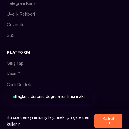
Telegram Kanalı
Üyelik Rehberi
Güvenlik
SSS
PLATFORM
Giriş Yap
Kayıt Ol
Canlı Destek
Bağlantı durumu doğrulandı. Erişim aktif.
© 2026 Tarabet. Tüm hakları saklıdır. 18+ Sorumlu oyun ilkeleri
Bu site deneyiminizi iyileştirmek için çerezleri
geçerlidir.
Kabul
Et
kullanır.
Son güncelleme: 19 Haziran 2026