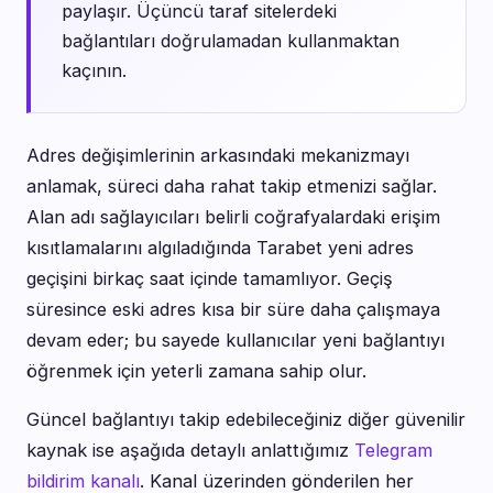
paylaşır. Üçüncü taraf sitelerdeki
bağlantıları doğrulamadan kullanmaktan
kaçının.
Adres değişimlerinin arkasındaki mekanizmayı
anlamak, süreci daha rahat takip etmenizi sağlar.
Alan adı sağlayıcıları belirli coğrafyalardaki erişim
kısıtlamalarını algıladığında Tarabet yeni adres
geçişini birkaç saat içinde tamamlıyor. Geçiş
süresince eski adres kısa bir süre daha çalışmaya
devam eder; bu sayede kullanıcılar yeni bağlantıyı
öğrenmek için yeterli zamana sahip olur.
Güncel bağlantıyı takip edebileceğiniz diğer güvenilir
kaynak ise aşağıda detaylı anlattığımız
Telegram
bildirim kanalı
. Kanal üzerinden gönderilen her