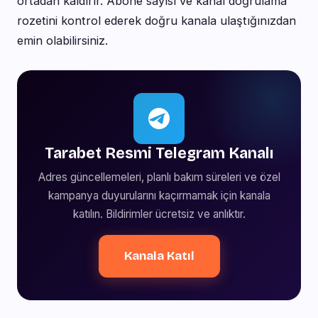
ortadan kaldırır. Abone sayısı ve kanal doğrulama
rozetini kontrol ederek doğru kanala ulaştığınızdan
emin olabilirsiniz.
Tarabet Resmi Telegram Kanalı
Adres güncellemeleri, planlı bakım süreleri ve özel
kampanya duyurularını kaçırmamak için kanala
katılın. Bildirimler ücretsiz ve anlıktır.
Kanala Katıl