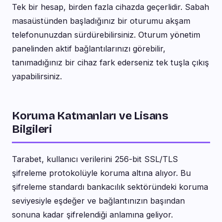
Tek bir hesap, birden fazla cihazda geçerlidir. Sabah
masaüstünden başladığınız bir oturumu akşam
telefonunuzdan sürdürebilirsiniz. Oturum yönetim
panelinden aktif bağlantılarınızı görebilir,
tanımadığınız bir cihaz fark ederseniz tek tuşla çıkış
yapabilirsiniz.
Koruma Katmanları ve Lisans
Bilgileri
Tarabet, kullanıcı verilerini 256-bit SSL/TLS
şifreleme protokolüyle koruma altına alıyor. Bu
şifreleme standardı bankacılık sektöründeki koruma
seviyesiyle eşdeğer ve bağlantınızın başından
sonuna kadar şifrelendiği anlamına geliyor.