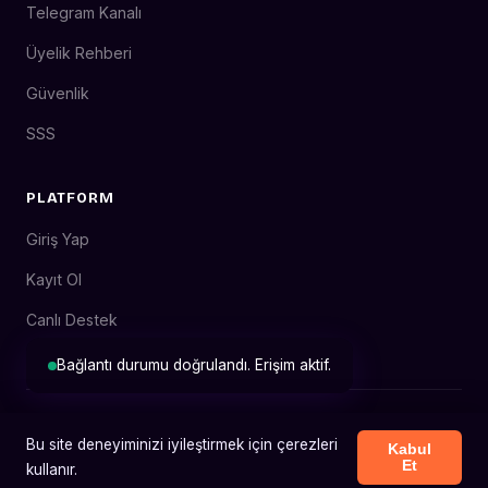
Telegram Kanalı
Üyelik Rehberi
Güvenlik
SSS
PLATFORM
Giriş Yap
Kayıt Ol
Canlı Destek
Bağlantı durumu doğrulandı. Erişim aktif.
© 2026 Tarabet. Tüm hakları saklıdır. 18+ Sorumlu oyun ilkeleri
Bu site deneyiminizi iyileştirmek için çerezleri
geçerlidir.
Kabul
Et
kullanır.
Son güncelleme: 19 Haziran 2026