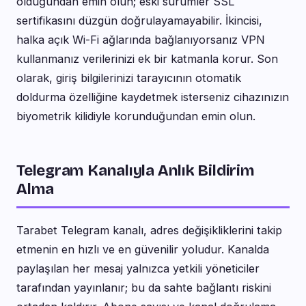
olduğundan emin olun; eski sürümler SSL
sertifikasını düzgün doğrulayamayabilir. İkincisi,
halka açık Wi-Fi ağlarında bağlanıyorsanız VPN
kullanmanız verilerinizi ek bir katmanla korur. Son
olarak, giriş bilgilerinizi tarayıcının otomatik
doldurma özelliğine kaydetmek isterseniz cihazınızın
biyometrik kilidiyle korunduğundan emin olun.
Telegram Kanalıyla Anlık Bildirim
Alma
Tarabet Telegram kanalı, adres değişikliklerini takip
etmenin en hızlı ve en güvenilir yoludur. Kanalda
paylaşılan her mesaj yalnızca yetkili yöneticiler
tarafından yayınlanır; bu da sahte bağlantı riskini