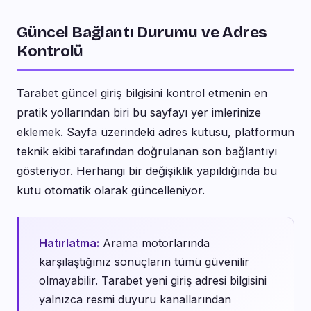
Güncel Bağlantı Durumu ve Adres
Kontrolü
Tarabet güncel giriş bilgisini kontrol etmenin en
pratik yollarından biri bu sayfayı yer imlerinize
eklemek. Sayfa üzerindeki adres kutusu, platformun
teknik ekibi tarafından doğrulanan son bağlantıyı
gösteriyor. Herhangi bir değişiklik yapıldığında bu
kutu otomatik olarak güncelleniyor.
Hatırlatma:
Arama motorlarında
karşılaştığınız sonuçların tümü güvenilir
olmayabilir. Tarabet yeni giriş adresi bilgisini
yalnızca resmi duyuru kanallarından