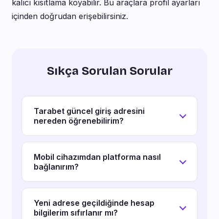
kalıcı kısıtlama koyabilir. Bu araçlara profil ayarları
içinden doğrudan erişebilirsiniz.
Sıkça Sorulan Sorular
Tarabet güncel giriş adresini
nereden öğrenebilirim?
Bu sayfadaki adres kutusu düzenli olarak
güncellenmektedir. Bunun yanı sıra Tarabet
Mobil cihazımdan platforma nasıl
bağlanırım?
Telegram kanalını takip ederek her yeni
bağlantı bildirimini anında alabilirsiniz. Kanal
Telefonunuzun varsayılan tarayıcısına güncel
duyuruları yalnızca yetkili yöneticiler
adresi girerek doğrudan erişebilirsiniz. Arayüz
Yeni adrese geçildiğinde hesap
tarafından paylaşılır.
bilgilerim sıfırlanır mı?
mobil uyumlu olduğundan ekstra uygulama