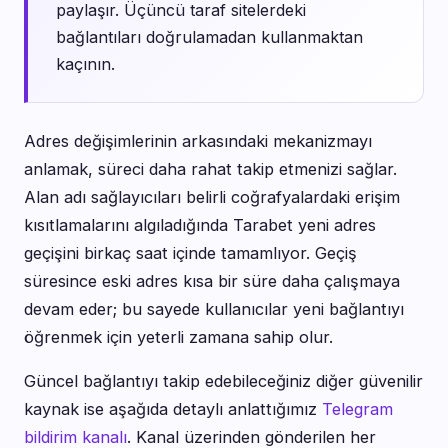
paylaşır. Üçüncü taraf sitelerdeki
bağlantıları doğrulamadan kullanmaktan
kaçının.
Adres değişimlerinin arkasındaki mekanizmayı
anlamak, süreci daha rahat takip etmenizi sağlar.
Alan adı sağlayıcıları belirli coğrafyalardaki erişim
kısıtlamalarını algıladığında Tarabet yeni adres
geçişini birkaç saat içinde tamamlıyor. Geçiş
süresince eski adres kısa bir süre daha çalışmaya
devam eder; bu sayede kullanıcılar yeni bağlantıyı
öğrenmek için yeterli zamana sahip olur.
Güncel bağlantıyı takip edebileceğiniz diğer güvenilir
kaynak ise aşağıda detaylı anlattığımız
Telegram
bildirim kanalı
. Kanal üzerinden gönderilen her