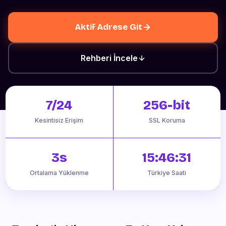
Aktif Adrese Git
Rehberi İncele
7/24
256-bit
Kesintisiz Erişim
SSL Koruma
3s
15:46:32
Ortalama Yüklenme
Türkiye Saati