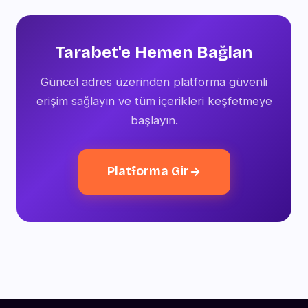
giriş yapabilirsiniz. Aktif oturumlarınızı profil
panelinden takip etmeniz güvenliğiniz
açısından faydalıdır.
Tarabet'e Hemen Bağlan
Güncel adres üzerinden platforma güvenli
erişim sağlayın ve tüm içerikleri keşfetmeye
başlayın.
Platforma Gir