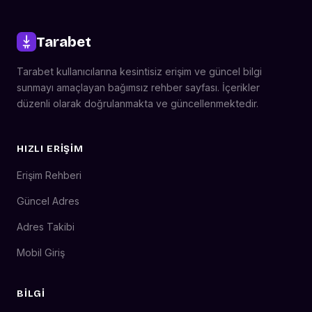
Tarabet
Tarabet kullanıcılarına kesintisiz erişim ve güncel bilgi
sunmayı amaçlayan bağımsız rehber sayfası. İçerikler
düzenli olarak doğrulanmakta ve güncellenmektedir.
HIZLI ERIŞIM
Erişim Rehberi
Güncel Adres
Adres Takibi
Mobil Giriş
BILGI