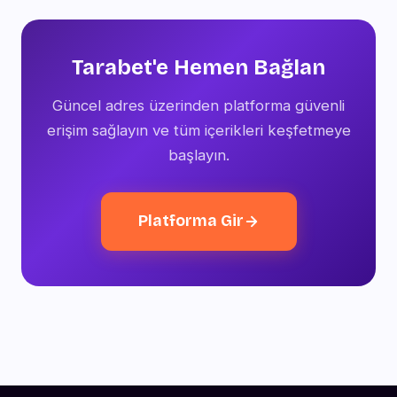
giriş yapabilirsiniz. Aktif oturumlarınızı profil
panelinden takip etmeniz güvenliğiniz
açısından faydalıdır.
Tarabet'e Hemen Bağlan
Güncel adres üzerinden platforma güvenli
erişim sağlayın ve tüm içerikleri keşfetmeye
başlayın.
Platforma Gir