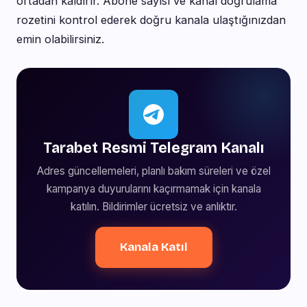
ortadan kaldırır. Abone sayısı ve kanal doğrulama
rozetini kontrol ederek doğru kanala ulaştığınızdan
emin olabilirsiniz.
Tarabet Resmi Telegram Kanalı
Adres güncellemeleri, planlı bakım süreleri ve özel
kampanya duyurularını kaçırmamak için kanala
katılın. Bildirimler ücretsiz ve anlıktır.
Kanala Katıl