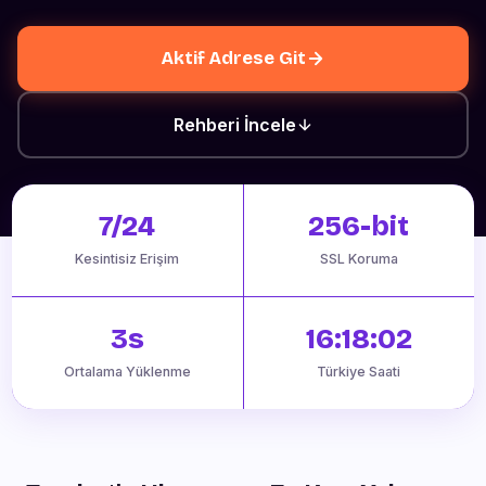
Aktif Adrese Git
Rehberi İncele
7/24
256-bit
Kesintisiz Erişim
SSL Koruma
3s
16:18:03
Ortalama Yüklenme
Türkiye Saati