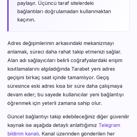
paylaşır. Üçüncü taraf sitelerdeki
bağlantıları doğrulamadan kullanmaktan
kaçının.
Adres değişimlerinin arkasındaki mekanizmayı
anlamak, süreci daha rahat takip etmenizi sağlar.
Alan adı sağlayıcıları belirli coğrafyalardaki erişim
kısıtlamalarını algıladığında Tarabet yeni adres
geçişini birkaç saat içinde tamamlıyor. Geçiş
süresince eski adres kısa bir süre daha çalışmaya
devam eder; bu sayede kullanıcılar yeni bağlantıyı
öğrenmek için yeterli zamana sahip olur.
Güncel bağlantıyı takip edebileceğiniz diğer güvenilir
kaynak ise aşağıda detaylı anlattığımız
Telegram
bildirim kanalı
. Kanal üzerinden gönderilen her