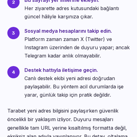
Bu sayfayı yer imlerine ekleyin.
Her ziyarette adres kutusundaki bağlantı
güncel hâliyle karşınıza çıkar.
Sosyal medya hesaplarını takip edin.
Platform zaman zaman X (Twitter) ve
Instagram üzerinden de duyuru yapar; ancak
Telegram kadar anlık olmayabilir.
Destek hattıyla iletişime geçin.
Canlı destek ekibi yeni adresi doğrudan
paylaşabilir. Bu yöntem acil durumlarda işe
yarar, günlük takip için pratik değildir.
Tarabet yeni adres bilgisini paylaşırken güvenlik
öncelikli bir yaklaşım izliyor. Duyuru mesajları
genellikle tam URL yerine kısaltılmış formatta değil,
eksiksiz alan adıyla yayınlanıyor. Bu detay, oltalama