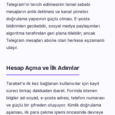
Telegram'ın tercih edilmesinin temel sebebi
mesajların anlık iletilmesi ve kanal yönetici
doğrulama yapısının güçlü olması. E-posta
bildirimleri gecikebilir, sosyal medya paylaşımları
algoritma tarafından geri plana itilebilir; ancak
Telegram mesajları abone olan herkese eşzamanlı
ulaşır.
Hesap Açma ve İlk Adımlar
Tarabet'e ilk kez bağlanan kullanıcılar için kayıt
süreci birkaç dakikadan ibaret. Formda istenen
bilgiler ad-soyad, e-posta adresi, telefon numarası
ve güçlü bir şifreden oluşuyor. Kimlik doğrulama
aşaması, ilk para çekme işlemi öncesinde devreye