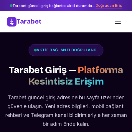
Doğrudan Eriş
Tarabet güncel giriş bağlantısı aktif durumda
—
Tarabet
AKTIF BAĞLANTI DOĞRULANDI
Tarabet Giriş —
Platforma
Kesintisiz Erişim
Tarabet güncel giriş adresine bu sayfa üzerinden
güvenle ulaşın. Yeni adres bilgileri, mobil bağlantı
rehberi ve Telegram kanal bildirimleriyle her zaman
bir adım önde kalın.