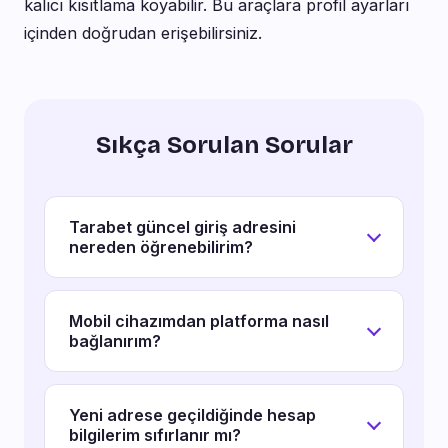
kalıcı kısıtlama koyabilir. Bu araçlara profil ayarları
içinden doğrudan erişebilirsiniz.
Sıkça Sorulan Sorular
Tarabet güncel giriş adresini
nereden öğrenebilirim?
Bu sayfadaki adres kutusu düzenli olarak
güncellenmektedir. Bunun yanı sıra Tarabet
Mobil cihazımdan platforma nasıl
bağlanırım?
Telegram kanalını takip ederek her yeni
bağlantı bildirimini anında alabilirsiniz. Kanal
Telefonunuzun varsayılan tarayıcısına güncel
duyuruları yalnızca yetkili yöneticiler
adresi girerek doğrudan erişebilirsiniz. Arayüz
Yeni adrese geçildiğinde hesap
tarafından paylaşılır.
bilgilerim sıfırlanır mı?
mobil uyumlu olduğundan ekstra uygulama