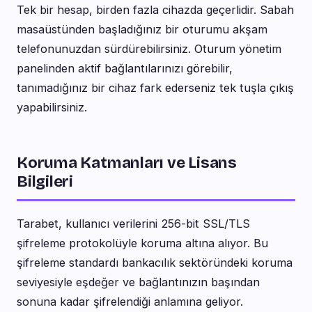
Tek bir hesap, birden fazla cihazda geçerlidir. Sabah
masaüstünden başladığınız bir oturumu akşam
telefonunuzdan sürdürebilirsiniz. Oturum yönetim
panelinden aktif bağlantılarınızı görebilir,
tanımadığınız bir cihaz fark ederseniz tek tuşla çıkış
yapabilirsiniz.
Koruma Katmanları ve Lisans
Bilgileri
Tarabet, kullanıcı verilerini 256-bit SSL/TLS
şifreleme protokolüyle koruma altına alıyor. Bu
şifreleme standardı bankacılık sektöründeki koruma
seviyesiyle eşdeğer ve bağlantınızın başından
sonuna kadar şifrelendiği anlamına geliyor.