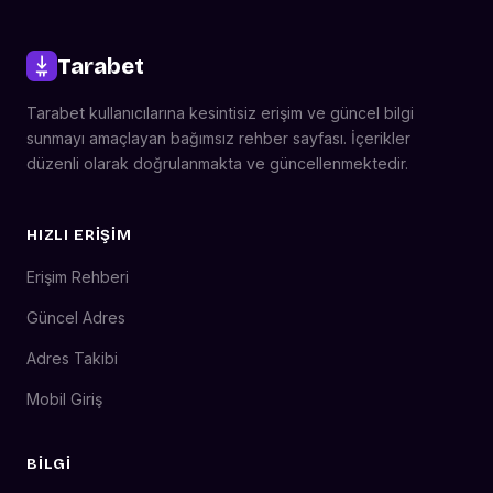
Tarabet
Tarabet kullanıcılarına kesintisiz erişim ve güncel bilgi
sunmayı amaçlayan bağımsız rehber sayfası. İçerikler
düzenli olarak doğrulanmakta ve güncellenmektedir.
HIZLI ERIŞIM
Erişim Rehberi
Güncel Adres
Adres Takibi
Mobil Giriş
BILGI