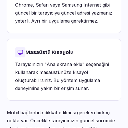
Chrome, Safari veya Samsung Internet gibi
güncel bir tarayıcıya güncel adresi yazmanız
yeterli. Ayrı bir uygulama gerektirmez.
Masaüstü Kısayolu
Tarayıcınızın "Ana ekrana ekle" seçeneğini
kullanarak masaüstünüze kısayol
oluşturabilirsiniz. Bu yöntem uygulama
deneyimine yakın bir erişim sunar.
Mobil bağlantıda dikkat edilmesi gereken birkaç
nokta var. Öncelikle tarayıcınızın güncel sürümde