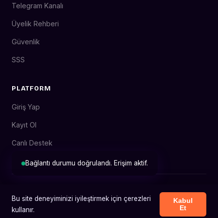
Telegram Kanalı
Üyelik Rehberi
Güvenlik
SSS
PLATFORM
Giriş Yap
Kayıt Ol
Canlı Destek
Bağlantı durumu doğrulandı. Erişim aktif.
© 2026 Tarabet. Tüm hakları saklıdır. 18+ Sorumlu oyun ilkeleri
Bu site deneyiminizi iyileştirmek için çerezleri
geçerlidir.
Kabul
Et
kullanır.
Son güncelleme: 19 Haziran 2026