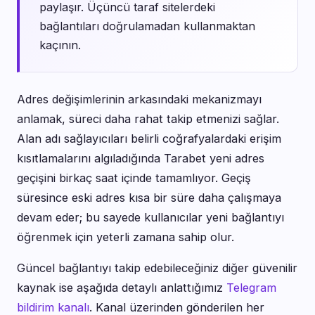
paylaşır. Üçüncü taraf sitelerdeki
bağlantıları doğrulamadan kullanmaktan
kaçının.
Adres değişimlerinin arkasındaki mekanizmayı
anlamak, süreci daha rahat takip etmenizi sağlar.
Alan adı sağlayıcıları belirli coğrafyalardaki erişim
kısıtlamalarını algıladığında Tarabet yeni adres
geçişini birkaç saat içinde tamamlıyor. Geçiş
süresince eski adres kısa bir süre daha çalışmaya
devam eder; bu sayede kullanıcılar yeni bağlantıyı
öğrenmek için yeterli zamana sahip olur.
Güncel bağlantıyı takip edebileceğiniz diğer güvenilir
kaynak ise aşağıda detaylı anlattığımız
Telegram
bildirim kanalı
. Kanal üzerinden gönderilen her