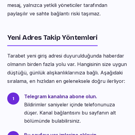
mesaj, yalnızca yetkili yöneticiler tarafından
paylaşılır ve sahte bağlantı riski taşımaz.
Yeni Adres Takip Yöntemleri
Tarabet yeni giriş adresi duyurulduğunda haberdar
olmanın birden fazla yolu var. Hangisinin size uygun
düştüğü, günlük alışkanlıklarınıza bağlı. Aşağıdaki
sıralama, en hızlıdan en geleneksele doğru ilerliyor:
Telegram kanalına abone olun.
Bildirimler saniyeler içinde telefonunuza
düşer. Kanal bağlantısını bu sayfanın alt
bölümünde bulabilirsiniz.