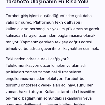
Tarabet'e Ulaşmanın En Kısa Yolu
Tarabet giriş işlemi düşündüğünüzden çok daha
yalın bir süreç. Platformun teknik altyapısı,
kullanıcıların herhangi bir yazılım yüklemesine gerek
kalmadan tarayıcı üzerinden bağlanmasına olanak
tanıyor. Yapmanız gereken tek şey doğru adresi
bilmek ve bu adresi güvenilir bir kaynaktan edinmek.
Peki neden adres sürekli değişiyor?
Telekomünikasyon düzenlemeleri ve alan adı
politikaları zaman zaman belirli uzantıların
engellenmesine neden olabiliyor. Tarabet bu
durumu öngörerek yedek alan adı havuzunu her
zaman hazır tutuyor. Kullanıcı tarafında hissedilen
tek fark, bağlantının sonundaki rakamların veya
uzantının değişmesi — hesap bilgileri, bakiye