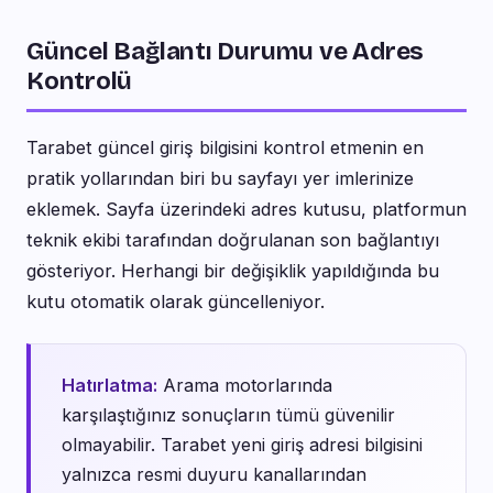
Güncel Bağlantı Durumu ve Adres
Kontrolü
Tarabet güncel giriş bilgisini kontrol etmenin en
pratik yollarından biri bu sayfayı yer imlerinize
eklemek. Sayfa üzerindeki adres kutusu, platformun
teknik ekibi tarafından doğrulanan son bağlantıyı
gösteriyor. Herhangi bir değişiklik yapıldığında bu
kutu otomatik olarak güncelleniyor.
Hatırlatma:
Arama motorlarında
karşılaştığınız sonuçların tümü güvenilir
olmayabilir. Tarabet yeni giriş adresi bilgisini
yalnızca resmi duyuru kanallarından