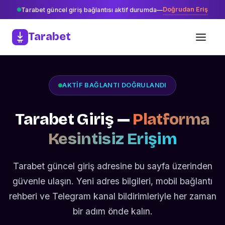
Doğrudan Eriş
Tarabet güncel giriş bağlantısı aktif durumda
—
Tarabet
AKTIF BAĞLANTI DOĞRULANDI
Tarabet Giriş —
Platforma
Kesintisiz Erişim
Tarabet güncel giriş adresine bu sayfa üzerinden
güvenle ulaşın. Yeni adres bilgileri, mobil bağlantı
rehberi ve Telegram kanal bildirimleriyle her zaman
bir adım önde kalın.