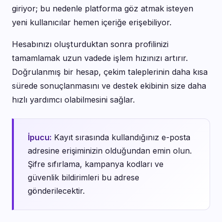
giriyor; bu nedenle platforma göz atmak isteyen
yeni kullanıcılar hemen içeriğe erişebiliyor.
Hesabınızı oluşturduktan sonra profilinizi
tamamlamak uzun vadede işlem hızınızı artırır.
Doğrulanmış bir hesap, çekim taleplerinin daha kısa
sürede sonuçlanmasını ve destek ekibinin size daha
hızlı yardımcı olabilmesini sağlar.
İpucu:
Kayıt sırasında kullandığınız e-posta
adresine erişiminizin olduğundan emin olun.
Şifre sıfırlama, kampanya kodları ve
güvenlik bildirimleri bu adrese
gönderilecektir.