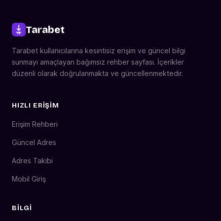
Tarabet
Tarabet kullanıcılarına kesintisiz erişim ve güncel bilgi
sunmayı amaçlayan bağımsız rehber sayfası. İçerikler
düzenli olarak doğrulanmakta ve güncellenmektedir.
HIZLI ERIŞIM
Erişim Rehberi
Güncel Adres
Adres Takibi
Mobil Giriş
BILGI