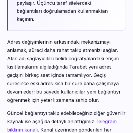
paylaşır. Üçüncü taraf sitelerdeki
bağlantıları doğrulamadan kullanmaktan
kaçının.
Adres değişimlerinin arkasındaki mekanizmayı
anlamak, süreci daha rahat takip etmenizi sağlar.
Alan adı sağlayıcıları belirli coğrafyalardaki erişim
kısıtlamalarını algıladığında Tarabet yeni adres
geçişini birkaç saat içinde tamamlıyor. Geçiş
süresince eski adres kısa bir süre daha çalışmaya
devam eder; bu sayede kullanıcılar yeni bağlantıyı
öğrenmek için yeterli zamana sahip olur.
Güncel bağlantıyı takip edebileceğiniz diğer güvenilir
kaynak ise aşağıda detaylı anlattığımız
Telegram
bildirim kanalı
. Kanal üzerinden gönderilen her