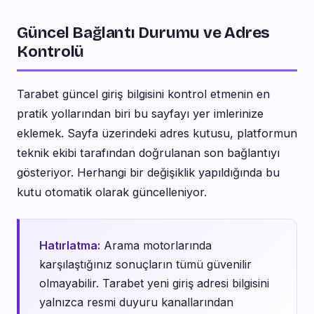
Güncel Bağlantı Durumu ve Adres
Kontrolü
Tarabet güncel giriş bilgisini kontrol etmenin en
pratik yollarından biri bu sayfayı yer imlerinize
eklemek. Sayfa üzerindeki adres kutusu, platformun
teknik ekibi tarafından doğrulanan son bağlantıyı
gösteriyor. Herhangi bir değişiklik yapıldığında bu
kutu otomatik olarak güncelleniyor.
Hatırlatma:
Arama motorlarında
karşılaştığınız sonuçların tümü güvenilir
olmayabilir. Tarabet yeni giriş adresi bilgisini
yalnızca resmi duyuru kanallarından