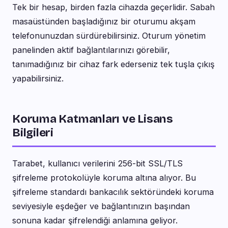
Tek bir hesap, birden fazla cihazda geçerlidir. Sabah
masaüstünden başladığınız bir oturumu akşam
telefonunuzdan sürdürebilirsiniz. Oturum yönetim
panelinden aktif bağlantılarınızı görebilir,
tanımadığınız bir cihaz fark ederseniz tek tuşla çıkış
yapabilirsiniz.
Koruma Katmanları ve Lisans
Bilgileri
Tarabet, kullanıcı verilerini 256-bit SSL/TLS
şifreleme protokolüyle koruma altına alıyor. Bu
şifreleme standardı bankacılık sektöründeki koruma
seviyesiyle eşdeğer ve bağlantınızın başından
sonuna kadar şifrelendiği anlamına geliyor.