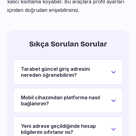
kalıcı kısıtlama koyabilir. Bu araçlara profil ayarları
içinden doğrudan erişebilirsiniz.
Sıkça Sorulan Sorular
Tarabet güncel giriş adresini
nereden öğrenebilirim?
Bu sayfadaki adres kutusu düzenli olarak
güncellenmektedir. Bunun yanı sıra Tarabet
Mobil cihazımdan platforma nasıl
bağlanırım?
Telegram kanalını takip ederek her yeni
bağlantı bildirimini anında alabilirsiniz. Kanal
Telefonunuzun varsayılan tarayıcısına güncel
duyuruları yalnızca yetkili yöneticiler
adresi girerek doğrudan erişebilirsiniz. Arayüz
Yeni adrese geçildiğinde hesap
tarafından paylaşılır.
bilgilerim sıfırlanır mı?
mobil uyumlu olduğundan ekstra uygulama