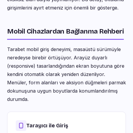
girişimlerini ayırt etmeniz için önemli bir gösterge.
Mobil Cihazlardan Bağlanma Rehberi
Tarabet mobil giriş deneyimi, masaüstü sürümüyle
neredeyse birebir örtüşüyor. Arayüz duyarlı
(responsive) tasarlandığından ekran boyutuna göre
kendini otomatik olarak yeniden düzenliyor.
Menüler, form alanları ve aksiyon düğmeleri parmak
dokunuşuna uygun boyutlarda konumlandırılmış
durumda.
Tarayıcı ile Giriş