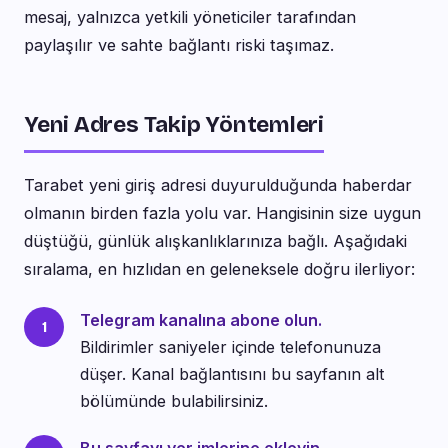
mesaj, yalnızca yetkili yöneticiler tarafından
paylaşılır ve sahte bağlantı riski taşımaz.
Yeni Adres Takip Yöntemleri
Tarabet yeni giriş adresi duyurulduğunda haberdar
olmanın birden fazla yolu var. Hangisinin size uygun
düştüğü, günlük alışkanlıklarınıza bağlı. Aşağıdaki
sıralama, en hızlıdan en geleneksele doğru ilerliyor:
Telegram kanalına abone olun.
Bildirimler saniyeler içinde telefonunuza
düşer. Kanal bağlantısını bu sayfanın alt
bölümünde bulabilirsiniz.