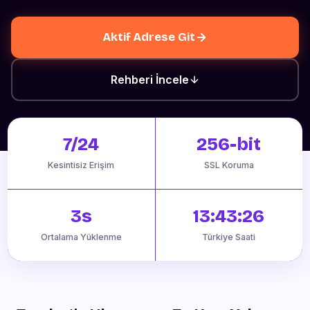
Aktif Adrese Git
Rehberi İncele
7/24
256-bit
Kesintisiz Erişim
SSL Koruma
3s
13:43:27
Ortalama Yüklenme
Türkiye Saati