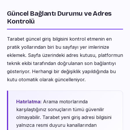
Güncel Bağlantı Durumu ve Adres
Kontrolü
Tarabet güncel giriş bilgisini kontrol etmenin en
pratik yollarından biri bu sayfayı yer imlerinize
eklemek. Sayfa üzerindeki adres kutusu, platformun
teknik ekibi tarafından doğrulanan son bağlantıyı
gösteriyor. Herhangi bir değişiklik yapıldığında bu
kutu otomatik olarak güncelleniyor.
Hatırlatma:
Arama motorlarında
karşılaştığınız sonuçların tümü güvenilir
olmayabilir. Tarabet yeni giriş adresi bilgisini
yalnızca resmi duyuru kanallarından