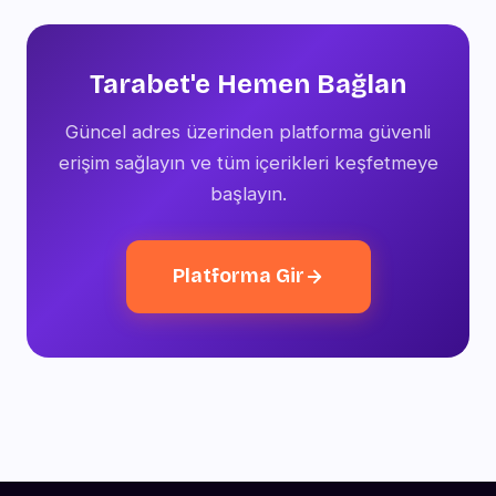
giriş yapabilirsiniz. Aktif oturumlarınızı profil
panelinden takip etmeniz güvenliğiniz
açısından faydalıdır.
Tarabet'e Hemen Bağlan
Güncel adres üzerinden platforma güvenli
erişim sağlayın ve tüm içerikleri keşfetmeye
başlayın.
Platforma Gir