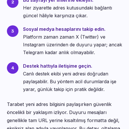
Bu sayfayı yer imlerine ekleyin.
Her ziyarette adres kutusundaki bağlantı
güncel hâliyle karşınıza çıkar.
Sosyal medya hesaplarını takip edin.
Platform zaman zaman X (Twitter) ve
Instagram üzerinden de duyuru yapar; ancak
Telegram kadar anlık olmayabilir.
Destek hattıyla iletişime geçin.
Canlı destek ekibi yeni adresi doğrudan
paylaşabilir. Bu yöntem acil durumlarda işe
yarar, günlük takip için pratik değildir.
Tarabet yeni adres bilgisini paylaşırken güvenlik
öncelikli bir yaklaşım izliyor. Duyuru mesajları
genellikle tam URL yerine kısaltılmış formatta değil,
eksiksiz alan adıyla yayınlanıyor. Bu detay, oltalama