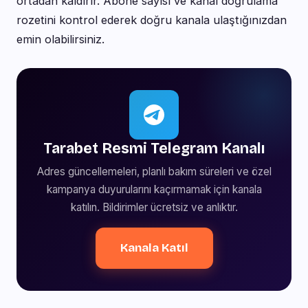
ortadan kaldırır. Abone sayısı ve kanal doğrulama
rozetini kontrol ederek doğru kanala ulaştığınızdan
emin olabilirsiniz.
Tarabet Resmi Telegram Kanalı
Adres güncellemeleri, planlı bakım süreleri ve özel
kampanya duyurularını kaçırmamak için kanala
katılın. Bildirimler ücretsiz ve anlıktır.
Kanala Katıl