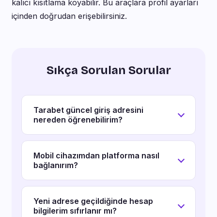
kalıcı kısıtlama koyabilir. Bu araçlara profil ayarları
içinden doğrudan erişebilirsiniz.
Sıkça Sorulan Sorular
Tarabet güncel giriş adresini
nereden öğrenebilirim?
Bu sayfadaki adres kutusu düzenli olarak
güncellenmektedir. Bunun yanı sıra Tarabet
Mobil cihazımdan platforma nasıl
bağlanırım?
Telegram kanalını takip ederek her yeni
bağlantı bildirimini anında alabilirsiniz. Kanal
Telefonunuzun varsayılan tarayıcısına güncel
duyuruları yalnızca yetkili yöneticiler
adresi girerek doğrudan erişebilirsiniz. Arayüz
Yeni adrese geçildiğinde hesap
tarafından paylaşılır.
bilgilerim sıfırlanır mı?
mobil uyumlu olduğundan ekstra uygulama