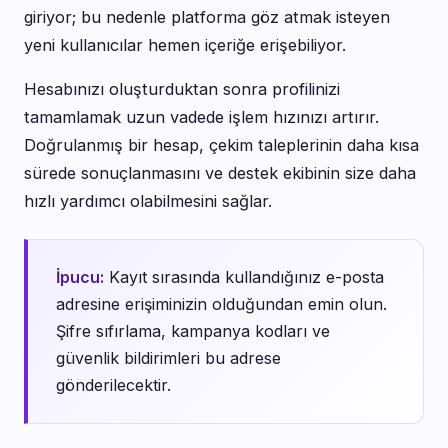
giriyor; bu nedenle platforma göz atmak isteyen
yeni kullanıcılar hemen içeriğe erişebiliyor.
Hesabınızı oluşturduktan sonra profilinizi
tamamlamak uzun vadede işlem hızınızı artırır.
Doğrulanmış bir hesap, çekim taleplerinin daha kısa
sürede sonuçlanmasını ve destek ekibinin size daha
hızlı yardımcı olabilmesini sağlar.
İpucu:
Kayıt sırasında kullandığınız e-posta
adresine erişiminizin olduğundan emin olun.
Şifre sıfırlama, kampanya kodları ve
güvenlik bildirimleri bu adrese
gönderilecektir.