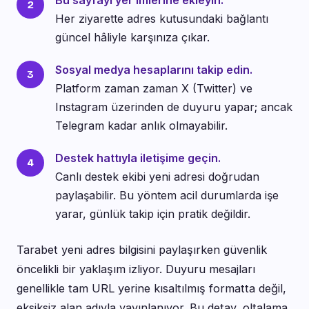
Bu sayfayı yer imlerine ekleyin.
Her ziyarette adres kutusundaki bağlantı
güncel hâliyle karşınıza çıkar.
Sosyal medya hesaplarını takip edin.
Platform zaman zaman X (Twitter) ve
Instagram üzerinden de duyuru yapar; ancak
Telegram kadar anlık olmayabilir.
Destek hattıyla iletişime geçin.
Canlı destek ekibi yeni adresi doğrudan
paylaşabilir. Bu yöntem acil durumlarda işe
yarar, günlük takip için pratik değildir.
Tarabet yeni adres bilgisini paylaşırken güvenlik
öncelikli bir yaklaşım izliyor. Duyuru mesajları
genellikle tam URL yerine kısaltılmış formatta değil,
eksiksiz alan adıyla yayınlanıyor. Bu detay, oltalama