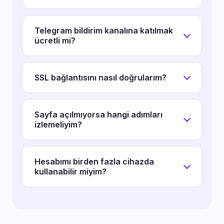
indirmeye gerek yoktur. Tarayıcının güncel
Adres değişiklikleri yalnızca alan adını etkiler.
sürümde olduğundan emin olmanız yeterli.
Bakiye, oyun geçmişi ve kişisel ayarlarınız
Telegram bildirim kanalına katılmak
ücretli mi?
sunucu tarafında saklanır. Yeni bağlantıyla
oturum açtığınızda tüm verileriniz olduğu gibi
Hayır, kanal tamamen ücretsiz ve herkese
karşınıza çıkar.
açık. Abone olduktan sonra adres
SSL bağlantısını nasıl doğrularım?
güncellemeleri, bakım süreleri ve kampanya
Tarayıcınızın adres çubuğundaki kilit
duyurularını anlık bildirimle alırsınız. Bildirimleri
simgesine bakın. Kilit görünüyorsa bağlantınız
istediğiniz zaman sessize alabilirsiniz.
Sayfa açılmıyorsa hangi adımları
izlemeliyim?
256-bit şifrelemeyle korunuyor demektir.
Simgeye tıklayarak sertifika detaylarını ve
DNS önbelleğinizi temizleyerek ve farklı bir
geçerlilik süresini inceleyebilirsiniz.
tarayıcıyla deneyerek başlayın. Sorun devam
Hesabımı birden fazla cihazda
kullanabilir miyim?
ederse internet sağlayıcınızın kısıtlama
uyguluyor olma olasılığını değerlendirip
Evet, hesabınız cihaza bağlı değildir.
Google DNS (8.8.8.8) veya Cloudflare DNS
Masaüstü bilgisayar, tablet ve telefon gibi
(1.1.1.1) gibi alternatif sunuculara geçebilirsiniz.
farklı cihazlardan aynı kullanıcı bilgilerinizle