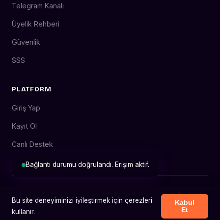
Telegram Kanalı
Üyelik Rehberi
Güvenlik
SSS
PLATFORM
Giriş Yap
Kayıt Ol
Canlı Destek
Bağlantı durumu doğrulandı. Erişim aktif.
© 2026 Tarabet. Tüm hakları saklıdır. 18+ Sorumlu oyun ilkeleri
Bu site deneyiminizi iyileştirmek için çerezleri
geçerlidir.
Kabul
Et
kullanır.
Son güncelleme: 19 Haziran 2026