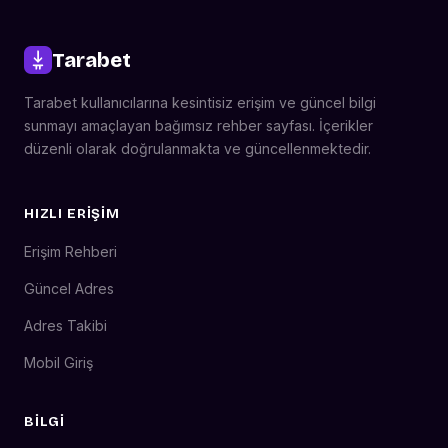
Tarabet
Tarabet kullanıcılarına kesintisiz erişim ve güncel bilgi
sunmayı amaçlayan bağımsız rehber sayfası. İçerikler
düzenli olarak doğrulanmakta ve güncellenmektedir.
HIZLI ERIŞIM
Erişim Rehberi
Güncel Adres
Adres Takibi
Mobil Giriş
BILGI