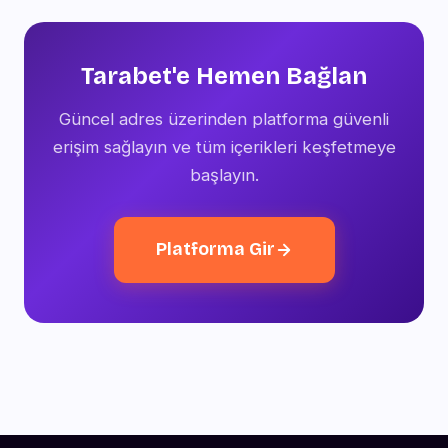
giriş yapabilirsiniz. Aktif oturumlarınızı profil
panelinden takip etmeniz güvenliğiniz
açısından faydalıdır.
Tarabet'e Hemen Bağlan
Güncel adres üzerinden platforma güvenli
erişim sağlayın ve tüm içerikleri keşfetmeye
başlayın.
Platforma Gir