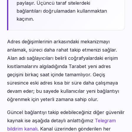
paylaşır. Üçüncü taraf sitelerdeki
bağlantıları doğrulamadan kullanmaktan
kaçının.
Adres değişimlerinin arkasındaki mekanizmayı
anlamak, süreci daha rahat takip etmenizi sağlar.
Alan adı sağlayıcıları belirli coğrafyalardaki erişim
kısıtlamalarını algıladığında Tarabet yeni adres
geçişini birkaç saat içinde tamamlıyor. Geçiş
süresince eski adres kısa bir süre daha çalışmaya
devam eder; bu sayede kullanıcılar yeni bağlantıyı
öğrenmek için yeterli zamana sahip olur.
Güncel bağlantıyı takip edebileceğiniz diğer güvenilir
kaynak ise aşağıda detaylı anlattığımız
Telegram
bildirim kanalı
. Kanal üzerinden gönderilen her