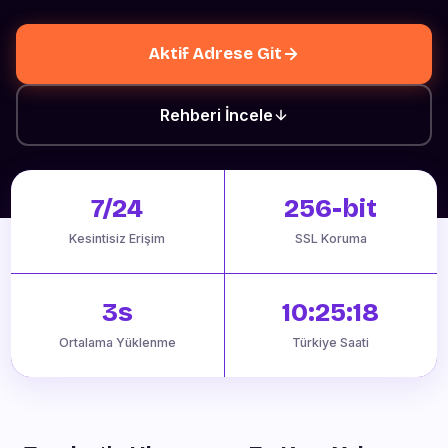
Aktif Adrese Git
Rehberi İncele
7/24
256-bit
Kesintisiz Erişim
SSL Koruma
3s
10:25:19
Ortalama Yüklenme
Türkiye Saati