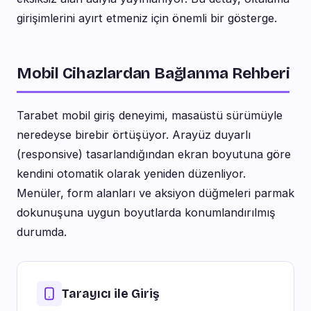
girişimlerini ayırt etmeniz için önemli bir gösterge.
Mobil Cihazlardan Bağlanma Rehberi
Tarabet mobil giriş deneyimi, masaüstü sürümüyle
neredeyse birebir örtüşüyor. Arayüz duyarlı
(responsive) tasarlandığından ekran boyutuna göre
kendini otomatik olarak yeniden düzenliyor.
Menüler, form alanları ve aksiyon düğmeleri parmak
dokunuşuna uygun boyutlarda konumlandırılmış
durumda.
Tarayıcı ile Giriş