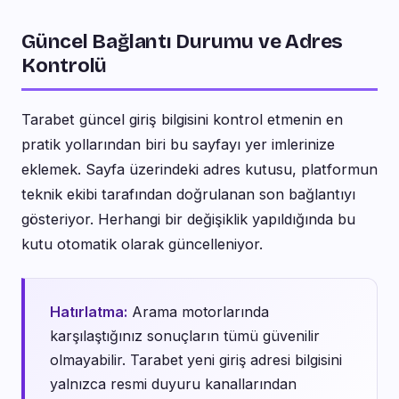
Güncel Bağlantı Durumu ve Adres
Kontrolü
Tarabet güncel giriş bilgisini kontrol etmenin en
pratik yollarından biri bu sayfayı yer imlerinize
eklemek. Sayfa üzerindeki adres kutusu, platformun
teknik ekibi tarafından doğrulanan son bağlantıyı
gösteriyor. Herhangi bir değişiklik yapıldığında bu
kutu otomatik olarak güncelleniyor.
Hatırlatma:
Arama motorlarında
karşılaştığınız sonuçların tümü güvenilir
olmayabilir. Tarabet yeni giriş adresi bilgisini
yalnızca resmi duyuru kanallarından