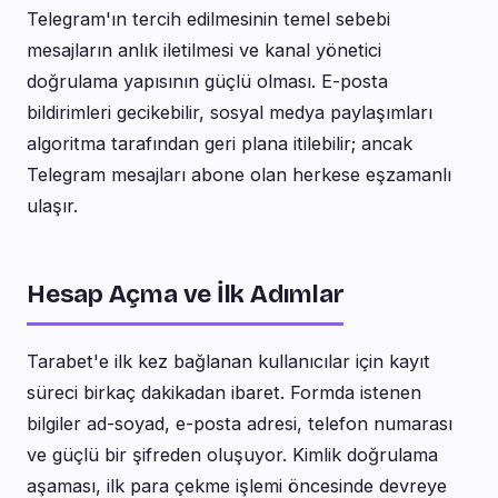
Telegram'ın tercih edilmesinin temel sebebi
mesajların anlık iletilmesi ve kanal yönetici
doğrulama yapısının güçlü olması. E-posta
bildirimleri gecikebilir, sosyal medya paylaşımları
algoritma tarafından geri plana itilebilir; ancak
Telegram mesajları abone olan herkese eşzamanlı
ulaşır.
Hesap Açma ve İlk Adımlar
Tarabet'e ilk kez bağlanan kullanıcılar için kayıt
süreci birkaç dakikadan ibaret. Formda istenen
bilgiler ad-soyad, e-posta adresi, telefon numarası
ve güçlü bir şifreden oluşuyor. Kimlik doğrulama
aşaması, ilk para çekme işlemi öncesinde devreye