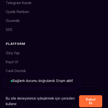
Telegram Kanalı
Üyelik Rehberi
Güvenlik
SSS
PLATFORM
Giriş Yap
Kayıt Ol
Canlı Destek
Bağlantı durumu doğrulandı. Erişim aktif.
© 2026 Tarabet. Tüm hakları saklıdır. 18+ Sorumlu oyun ilkeleri
Bu site deneyiminizi iyileştirmek için çerezleri
geçerlidir.
Kabul
Et
kullanır.
Son güncelleme: 19 Haziran 2026