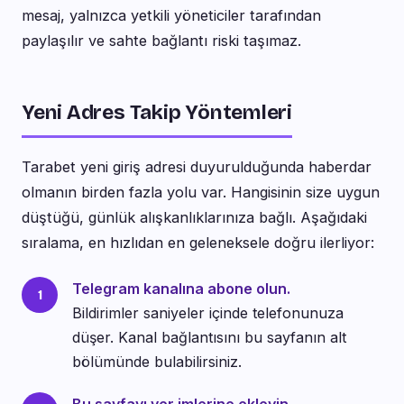
mesaj, yalnızca yetkili yöneticiler tarafından
paylaşılır ve sahte bağlantı riski taşımaz.
Yeni Adres Takip Yöntemleri
Tarabet yeni giriş adresi duyurulduğunda haberdar
olmanın birden fazla yolu var. Hangisinin size uygun
düştüğü, günlük alışkanlıklarınıza bağlı. Aşağıdaki
sıralama, en hızlıdan en geleneksele doğru ilerliyor:
Telegram kanalına abone olun.
Bildirimler saniyeler içinde telefonunuza
düşer. Kanal bağlantısını bu sayfanın alt
bölümünde bulabilirsiniz.