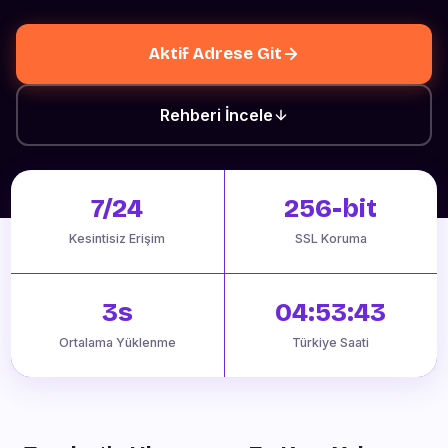
Aktif Adrese Git
Rehberi İncele
7/24
256-bit
Kesintisiz Erişim
SSL Koruma
3s
04:53:44
Ortalama Yüklenme
Türkiye Saati