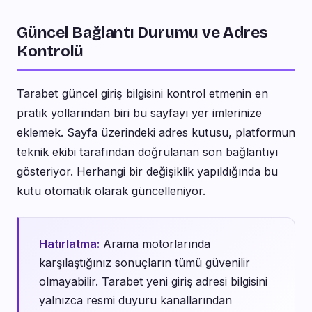
Güncel Bağlantı Durumu ve Adres
Kontrolü
Tarabet güncel giriş bilgisini kontrol etmenin en
pratik yollarından biri bu sayfayı yer imlerinize
eklemek. Sayfa üzerindeki adres kutusu, platformun
teknik ekibi tarafından doğrulanan son bağlantıyı
gösteriyor. Herhangi bir değişiklik yapıldığında bu
kutu otomatik olarak güncelleniyor.
Hatırlatma:
Arama motorlarında
karşılaştığınız sonuçların tümü güvenilir
olmayabilir. Tarabet yeni giriş adresi bilgisini
yalnızca resmi duyuru kanallarından