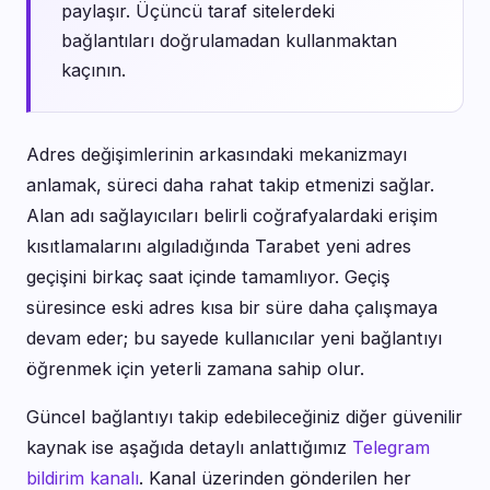
paylaşır. Üçüncü taraf sitelerdeki
bağlantıları doğrulamadan kullanmaktan
kaçının.
Adres değişimlerinin arkasındaki mekanizmayı
anlamak, süreci daha rahat takip etmenizi sağlar.
Alan adı sağlayıcıları belirli coğrafyalardaki erişim
kısıtlamalarını algıladığında Tarabet yeni adres
geçişini birkaç saat içinde tamamlıyor. Geçiş
süresince eski adres kısa bir süre daha çalışmaya
devam eder; bu sayede kullanıcılar yeni bağlantıyı
öğrenmek için yeterli zamana sahip olur.
Güncel bağlantıyı takip edebileceğiniz diğer güvenilir
kaynak ise aşağıda detaylı anlattığımız
Telegram
bildirim kanalı
. Kanal üzerinden gönderilen her