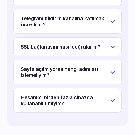
indirmeye gerek yoktur. Tarayıcının güncel
Adres değişiklikleri yalnızca alan adını etkiler.
sürümde olduğundan emin olmanız yeterli.
Bakiye, oyun geçmişi ve kişisel ayarlarınız
Telegram bildirim kanalına katılmak
ücretli mi?
sunucu tarafında saklanır. Yeni bağlantıyla
oturum açtığınızda tüm verileriniz olduğu gibi
Hayır, kanal tamamen ücretsiz ve herkese
karşınıza çıkar.
açık. Abone olduktan sonra adres
SSL bağlantısını nasıl doğrularım?
güncellemeleri, bakım süreleri ve kampanya
Tarayıcınızın adres çubuğundaki kilit
duyurularını anlık bildirimle alırsınız. Bildirimleri
simgesine bakın. Kilit görünüyorsa bağlantınız
istediğiniz zaman sessize alabilirsiniz.
Sayfa açılmıyorsa hangi adımları
izlemeliyim?
256-bit şifrelemeyle korunuyor demektir.
Simgeye tıklayarak sertifika detaylarını ve
DNS önbelleğinizi temizleyerek ve farklı bir
geçerlilik süresini inceleyebilirsiniz.
tarayıcıyla deneyerek başlayın. Sorun devam
Hesabımı birden fazla cihazda
kullanabilir miyim?
ederse internet sağlayıcınızın kısıtlama
uyguluyor olma olasılığını değerlendirip
Evet, hesabınız cihaza bağlı değildir.
Google DNS (8.8.8.8) veya Cloudflare DNS
Masaüstü bilgisayar, tablet ve telefon gibi
(1.1.1.1) gibi alternatif sunuculara geçebilirsiniz.
farklı cihazlardan aynı kullanıcı bilgilerinizle