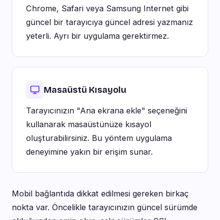
Chrome, Safari veya Samsung Internet gibi
güncel bir tarayıcıya güncel adresi yazmanız
yeterli. Ayrı bir uygulama gerektirmez.
Masaüstü Kısayolu
Tarayıcınızın "Ana ekrana ekle" seçeneğini
kullanarak masaüstünüze kısayol
oluşturabilirsiniz. Bu yöntem uygulama
deneyimine yakın bir erişim sunar.
Mobil bağlantıda dikkat edilmesi gereken birkaç
nokta var. Öncelikle tarayıcınızın güncel sürümde