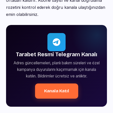
ortadan kaldırır. Abone sayısı ve kanal doğrulama
rozetini kontrol ederek doğru kanala ulaştığınızdan
emin olabilirsiniz.
Tarabet Resmi Telegram Kanalı
Adres güncellemeleri, planlı bakım süreleri ve özel
kampanya duyurularını kaçırmamak için kanala
katılın. Bildirimler ücretsiz ve anlıktır.
Kanala Katıl