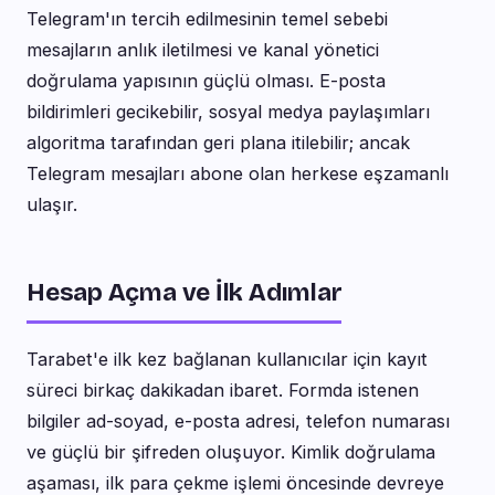
Telegram'ın tercih edilmesinin temel sebebi
mesajların anlık iletilmesi ve kanal yönetici
doğrulama yapısının güçlü olması. E-posta
bildirimleri gecikebilir, sosyal medya paylaşımları
algoritma tarafından geri plana itilebilir; ancak
Telegram mesajları abone olan herkese eşzamanlı
ulaşır.
Hesap Açma ve İlk Adımlar
Tarabet'e ilk kez bağlanan kullanıcılar için kayıt
süreci birkaç dakikadan ibaret. Formda istenen
bilgiler ad-soyad, e-posta adresi, telefon numarası
ve güçlü bir şifreden oluşuyor. Kimlik doğrulama
aşaması, ilk para çekme işlemi öncesinde devreye