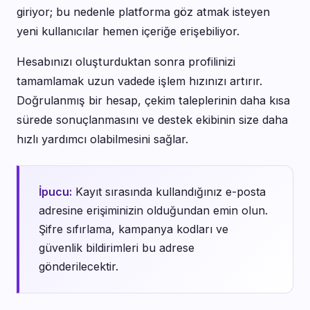
giriyor; bu nedenle platforma göz atmak isteyen
yeni kullanıcılar hemen içeriğe erişebiliyor.
Hesabınızı oluşturduktan sonra profilinizi
tamamlamak uzun vadede işlem hızınızı artırır.
Doğrulanmış bir hesap, çekim taleplerinin daha kısa
sürede sonuçlanmasını ve destek ekibinin size daha
hızlı yardımcı olabilmesini sağlar.
İpucu:
Kayıt sırasında kullandığınız e-posta
adresine erişiminizin olduğundan emin olun.
Şifre sıfırlama, kampanya kodları ve
güvenlik bildirimleri bu adrese
gönderilecektir.