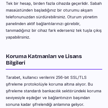
Tek bir hesap, birden fazla cihazda geçerlidir. Sabah
masaüstünden başladığınız bir oturumu akşam
telefonunuzdan sürdürebilirsiniz. Oturum yönetim
panelinden aktif bağlantılarınızı görebilir,
tanımadığınız bir cihaz fark ederseniz tek tuşla çıkış
yapabilirsiniz.
Koruma Katmanları ve Lisans
Bilgileri
Tarabet, kullanıcı verilerini 256-bit SSL/TLS
şifreleme protokolüyle koruma altına alıyor. Bu
şifreleme standardı bankacılık sektöründeki koruma
seviyesiyle eşdeğer ve bağlantınızın başından
sonuna kadar şifrelendiği anlamına geliyor.