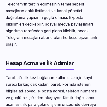
Telegram'ın tercih edilmesinin temel sebebi
mesajların anlık iletilmesi ve kanal yönetici
doğrulama yapısının güçlü olması. E-posta
bildirimleri gecikebilir, sosyal medya paylaşımları
algoritma tarafından geri plana itilebilir; ancak
Telegram mesajları abone olan herkese eşzamanlı
ulaşır.
Hesap Açma ve İlk Adımlar
Tarabet'e ilk kez bağlanan kullanıcılar için kayıt
süreci birkaç dakikadan ibaret. Formda istenen
bilgiler ad-soyad, e-posta adresi, telefon numarası
ve güçlü bir şifreden oluşuyor. Kimlik doğrulama
aşaması, ilk para çekme işlemi öncesinde devreye