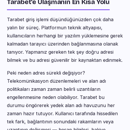
Tarabet'e Ulaşmanın En Kısa Yolu
Tarabet giriş işlemi düşündüğünüzden çok daha
yalın bir süreç. Platformun teknik altyapısı,
kullanıcıların herhangi bir yazılım yüklemesine gerek
kalmadan tarayıcı üzerinden bağlanmasına olanak
tanıyor. Yapmanız gereken tek şey doğru adresi
bilmek ve bu adresi güvenilir bir kaynaktan edinmek.
Peki neden adres sürekli değişiyor?
Telekomünikasyon düzenlemeleri ve alan adı
politikaları zaman zaman belirli uzantıların
engellenmesine neden olabiliyor. Tarabet bu
durumu öngörerek yedek alan adı havuzunu her
zaman hazır tutuyor. Kullanıcı tarafında hissedilen
tek fark, bağlantının sonundaki rakamların veya
uzantının değişmesi — hesap bilgileri, bakiye