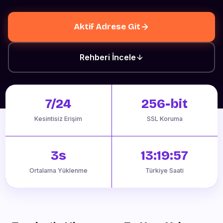
Aktif Adrese Git
Rehberi İncele
7/24
256-bit
Kesintisiz Erişim
SSL Koruma
3s
13:19:58
Ortalama Yüklenme
Türkiye Saati