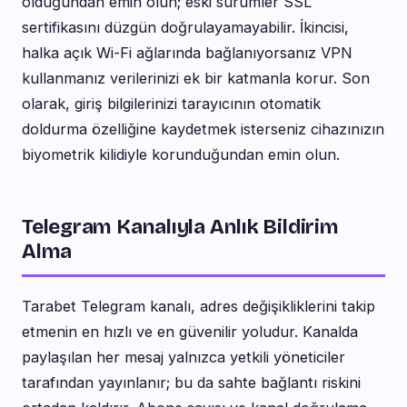
olduğundan emin olun; eski sürümler SSL
sertifikasını düzgün doğrulayamayabilir. İkincisi,
halka açık Wi-Fi ağlarında bağlanıyorsanız VPN
kullanmanız verilerinizi ek bir katmanla korur. Son
olarak, giriş bilgilerinizi tarayıcının otomatik
doldurma özelliğine kaydetmek isterseniz cihazınızın
biyometrik kilidiyle korunduğundan emin olun.
Telegram Kanalıyla Anlık Bildirim
Alma
Tarabet Telegram kanalı, adres değişikliklerini takip
etmenin en hızlı ve en güvenilir yoludur. Kanalda
paylaşılan her mesaj yalnızca yetkili yöneticiler
tarafından yayınlanır; bu da sahte bağlantı riskini