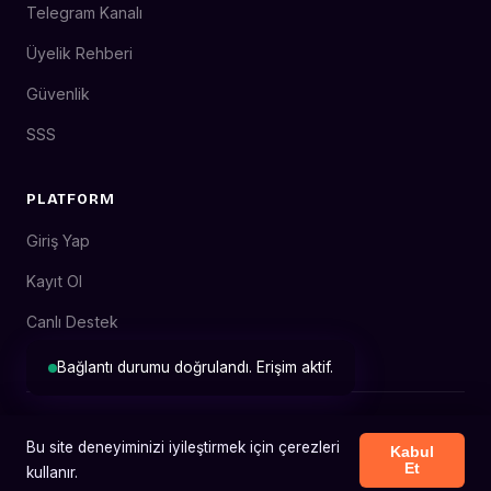
Telegram Kanalı
Üyelik Rehberi
Güvenlik
SSS
PLATFORM
Giriş Yap
Kayıt Ol
Canlı Destek
Bağlantı durumu doğrulandı. Erişim aktif.
© 2026 Tarabet. Tüm hakları saklıdır. 18+ Sorumlu oyun ilkeleri
Bu site deneyiminizi iyileştirmek için çerezleri
geçerlidir.
Kabul
Et
kullanır.
Son güncelleme: 19 Haziran 2026