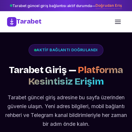
Doğrudan Eriş
Tarabet güncel giriş bağlantısı aktif durumda
—
Tarabet
AKTIF BAĞLANTI DOĞRULANDI
Tarabet Giriş —
Platforma
Kesintisiz Erişim
Tarabet güncel giriş adresine bu sayfa üzerinden
güvenle ulaşın. Yeni adres bilgileri, mobil bağlantı
rehberi ve Telegram kanal bildirimleriyle her zaman
bir adım önde kalın.