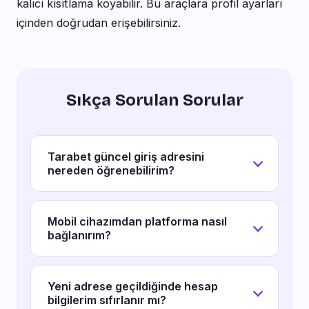
kalıcı kısıtlama koyabilir. Bu araçlara profil ayarları
içinden doğrudan erişebilirsiniz.
Sıkça Sorulan Sorular
Tarabet güncel giriş adresini
nereden öğrenebilirim?
Bu sayfadaki adres kutusu düzenli olarak
güncellenmektedir. Bunun yanı sıra Tarabet
Mobil cihazımdan platforma nasıl
bağlanırım?
Telegram kanalını takip ederek her yeni
bağlantı bildirimini anında alabilirsiniz. Kanal
Telefonunuzun varsayılan tarayıcısına güncel
duyuruları yalnızca yetkili yöneticiler
adresi girerek doğrudan erişebilirsiniz. Arayüz
Yeni adrese geçildiğinde hesap
tarafından paylaşılır.
bilgilerim sıfırlanır mı?
mobil uyumlu olduğundan ekstra uygulama