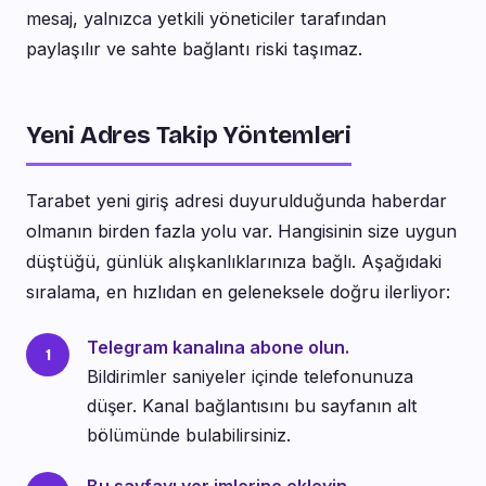
mesaj, yalnızca yetkili yöneticiler tarafından
paylaşılır ve sahte bağlantı riski taşımaz.
Yeni Adres Takip Yöntemleri
Tarabet yeni giriş adresi duyurulduğunda haberdar
olmanın birden fazla yolu var. Hangisinin size uygun
düştüğü, günlük alışkanlıklarınıza bağlı. Aşağıdaki
sıralama, en hızlıdan en geleneksele doğru ilerliyor:
Telegram kanalına abone olun.
Bildirimler saniyeler içinde telefonunuza
düşer. Kanal bağlantısını bu sayfanın alt
bölümünde bulabilirsiniz.