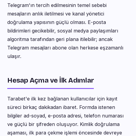
Telegram'ın tercih edilmesinin temel sebebi
mesajların anlık iletilmesi ve kanal yönetici
doğrulama yapısının güçlü olması. E-posta
bildirimleri gecikebilir, sosyal medya paylaşımları
algoritma tarafından geri plana itilebilir; ancak
Telegram mesajları abone olan herkese eşzamanlı
ulaşır.
Hesap Açma ve İlk Adımlar
Tarabet'e ilk kez bağlanan kullanıcılar için kayıt
süreci birkaç dakikadan ibaret. Formda istenen
bilgiler ad-soyad, e-posta adresi, telefon numarası
ve güçlü bir şifreden oluşuyor. Kimlik doğrulama
aşaması, ilk para çekme işlemi öncesinde devreye