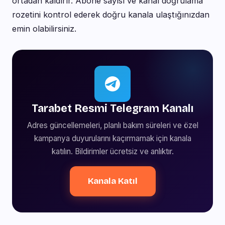
ortadan kaldırır. Abone sayısı ve kanal doğrulama
rozetini kontrol ederek doğru kanala ulaştığınızdan
emin olabilirsiniz.
Tarabet Resmi Telegram Kanalı
Adres güncellemeleri, planlı bakım süreleri ve özel
kampanya duyurularını kaçırmamak için kanala
katılın. Bildirimler ücretsiz ve anlıktır.
Kanala Katıl