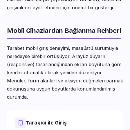
girişimlerini ayırt etmeniz için önemli bir gösterge.
Mobil Cihazlardan Bağlanma Rehberi
Tarabet mobil giriş deneyimi, masaüstü sürümüyle
neredeyse birebir örtüşüyor. Arayüz duyarlı
(responsive) tasarlandığından ekran boyutuna göre
kendini otomatik olarak yeniden düzenliyor.
Menüler, form alanları ve aksiyon düğmeleri parmak
dokunuşuna uygun boyutlarda konumlandırılmış
durumda.
Tarayıcı ile Giriş