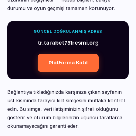
durumu ve oyun geçmişi tamamen korunuyor.
GÜNCEL DOĞRULANMIŞ ADRES
tr.tarabet751resmi.org
Platforma Katıl
Bağlantıya tıkladığınızda karşınıza çıkan sayfanın
üst kısmında tarayıcı kilit simgesini mutlaka kontrol
edin. Bu simge, veri iletişiminizin şifreli olduğunu
gösterir ve oturum bilgilerinizin üçüncü taraflarca
okunamayacağını garanti eder.