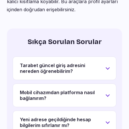
kalıcı kısıtlama koyabilir. Bu araçlara profil ayarları
içinden doğrudan erişebilirsiniz.
Sıkça Sorulan Sorular
Tarabet güncel giriş adresini
nereden öğrenebilirim?
Bu sayfadaki adres kutusu düzenli olarak
güncellenmektedir. Bunun yanı sıra Tarabet
Mobil cihazımdan platforma nasıl
bağlanırım?
Telegram kanalını takip ederek her yeni
bağlantı bildirimini anında alabilirsiniz. Kanal
Telefonunuzun varsayılan tarayıcısına güncel
duyuruları yalnızca yetkili yöneticiler
adresi girerek doğrudan erişebilirsiniz. Arayüz
Yeni adrese geçildiğinde hesap
tarafından paylaşılır.
bilgilerim sıfırlanır mı?
mobil uyumlu olduğundan ekstra uygulama