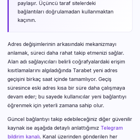
paylaşır. Üçüncü taraf sitelerdeki
bağlantıları doğrulamadan kullanmaktan
kaçının.
Adres değişimlerinin arkasındaki mekanizmayı
anlamak, süreci daha rahat takip etmenizi sağlar.
Alan adı sağlayıcıları belirli coğrafyalardaki erişim
kısıtlamalarını algıladığında Tarabet yeni adres
geçişini birkaç saat içinde tamamlıyor. Geçiş
süresince eski adres kısa bir süre daha çalışmaya
devam eder; bu sayede kullanıcılar yeni bağlantıyı
öğrenmek için yeterli zamana sahip olur.
Güncel bağlantıyı takip edebileceğiniz diğer güvenilir
kaynak ise aşağıda detaylı anlattığımız
Telegram
bildirim kanalı
. Kanal üzerinden gönderilen her