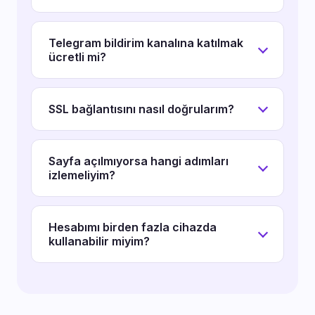
indirmeye gerek yoktur. Tarayıcının güncel
Adres değişiklikleri yalnızca alan adını etkiler.
sürümde olduğundan emin olmanız yeterli.
Bakiye, oyun geçmişi ve kişisel ayarlarınız
Telegram bildirim kanalına katılmak
ücretli mi?
sunucu tarafında saklanır. Yeni bağlantıyla
oturum açtığınızda tüm verileriniz olduğu gibi
Hayır, kanal tamamen ücretsiz ve herkese
karşınıza çıkar.
açık. Abone olduktan sonra adres
SSL bağlantısını nasıl doğrularım?
güncellemeleri, bakım süreleri ve kampanya
Tarayıcınızın adres çubuğundaki kilit
duyurularını anlık bildirimle alırsınız. Bildirimleri
simgesine bakın. Kilit görünüyorsa bağlantınız
istediğiniz zaman sessize alabilirsiniz.
Sayfa açılmıyorsa hangi adımları
izlemeliyim?
256-bit şifrelemeyle korunuyor demektir.
Simgeye tıklayarak sertifika detaylarını ve
DNS önbelleğinizi temizleyerek ve farklı bir
geçerlilik süresini inceleyebilirsiniz.
tarayıcıyla deneyerek başlayın. Sorun devam
Hesabımı birden fazla cihazda
kullanabilir miyim?
ederse internet sağlayıcınızın kısıtlama
uyguluyor olma olasılığını değerlendirip
Evet, hesabınız cihaza bağlı değildir.
Google DNS (8.8.8.8) veya Cloudflare DNS
Masaüstü bilgisayar, tablet ve telefon gibi
(1.1.1.1) gibi alternatif sunuculara geçebilirsiniz.
farklı cihazlardan aynı kullanıcı bilgilerinizle