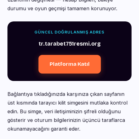
durumu ve oyun geçmişi tamamen korunuyor.
GÜNCEL DOĞRULANMIŞ ADRES
tr.tarabet751resmi.org
Platforma Katıl
Bağlantıya tıkladığınızda karşınıza çıkan sayfanın
üst kısmında tarayıcı kilit simgesini mutlaka kontrol
edin. Bu simge, veri iletişiminizin şifreli olduğunu
gösterir ve oturum bilgilerinizin üçüncü taraflarca
okunamayacağını garanti eder.