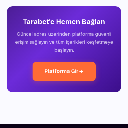
giriş yapabilirsiniz. Aktif oturumlarınızı profil
panelinden takip etmeniz güvenliğiniz
açısından faydalıdır.
Tarabet'e Hemen Bağlan
Güncel adres üzerinden platforma güvenli
erişim sağlayın ve tüm içerikleri keşfetmeye
başlayın.
Platforma Gir