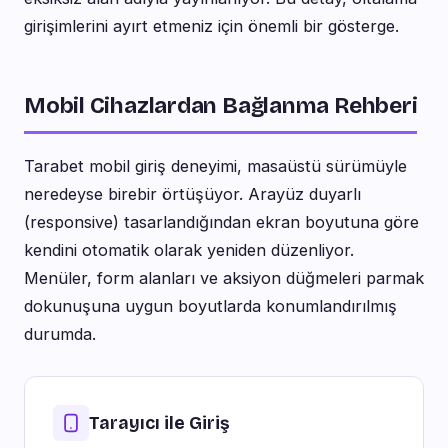
girişimlerini ayırt etmeniz için önemli bir gösterge.
Mobil Cihazlardan Bağlanma Rehberi
Tarabet mobil giriş deneyimi, masaüstü sürümüyle
neredeyse birebir örtüşüyor. Arayüz duyarlı
(responsive) tasarlandığından ekran boyutuna göre
kendini otomatik olarak yeniden düzenliyor.
Menüler, form alanları ve aksiyon düğmeleri parmak
dokunuşuna uygun boyutlarda konumlandırılmış
durumda.
Tarayıcı ile Giriş