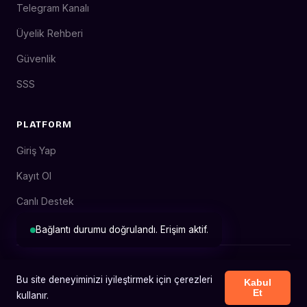
Telegram Kanalı
Üyelik Rehberi
Güvenlik
SSS
PLATFORM
Giriş Yap
Kayıt Ol
Canlı Destek
Bağlantı durumu doğrulandı. Erişim aktif.
© 2026 Tarabet. Tüm hakları saklıdır. 18+ Sorumlu oyun ilkeleri
Bu site deneyiminizi iyileştirmek için çerezleri
geçerlidir.
Kabul
Et
kullanır.
Son güncelleme: 19 Haziran 2026