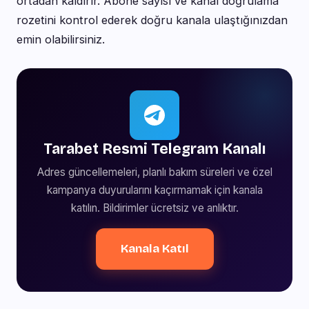
ortadan kaldırır. Abone sayısı ve kanal doğrulama
rozetini kontrol ederek doğru kanala ulaştığınızdan
emin olabilirsiniz.
Tarabet Resmi Telegram Kanalı
Adres güncellemeleri, planlı bakım süreleri ve özel
kampanya duyurularını kaçırmamak için kanala
katılın. Bildirimler ücretsiz ve anlıktır.
Kanala Katıl