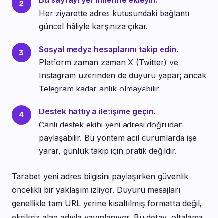
Bu sayfayı yer imlerine ekleyin.
Her ziyarette adres kutusundaki bağlantı
güncel hâliyle karşınıza çıkar.
Sosyal medya hesaplarını takip edin.
Platform zaman zaman X (Twitter) ve
Instagram üzerinden de duyuru yapar; ancak
Telegram kadar anlık olmayabilir.
Destek hattıyla iletişime geçin.
Canlı destek ekibi yeni adresi doğrudan
paylaşabilir. Bu yöntem acil durumlarda işe
yarar, günlük takip için pratik değildir.
Tarabet yeni adres bilgisini paylaşırken güvenlik
öncelikli bir yaklaşım izliyor. Duyuru mesajları
genellikle tam URL yerine kısaltılmış formatta değil,
eksiksiz alan adıyla yayınlanıyor. Bu detay, oltalama