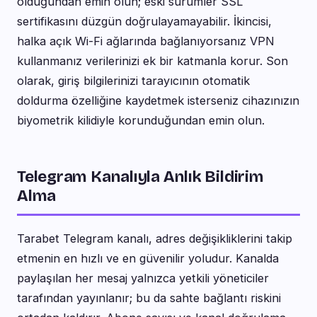
olduğundan emin olun; eski sürümler SSL
sertifikasını düzgün doğrulayamayabilir. İkincisi,
halka açık Wi-Fi ağlarında bağlanıyorsanız VPN
kullanmanız verilerinizi ek bir katmanla korur. Son
olarak, giriş bilgilerinizi tarayıcının otomatik
doldurma özelliğine kaydetmek isterseniz cihazınızın
biyometrik kilidiyle korunduğundan emin olun.
Telegram Kanalıyla Anlık Bildirim
Alma
Tarabet Telegram kanalı, adres değişikliklerini takip
etmenin en hızlı ve en güvenilir yoludur. Kanalda
paylaşılan her mesaj yalnızca yetkili yöneticiler
tarafından yayınlanır; bu da sahte bağlantı riskini