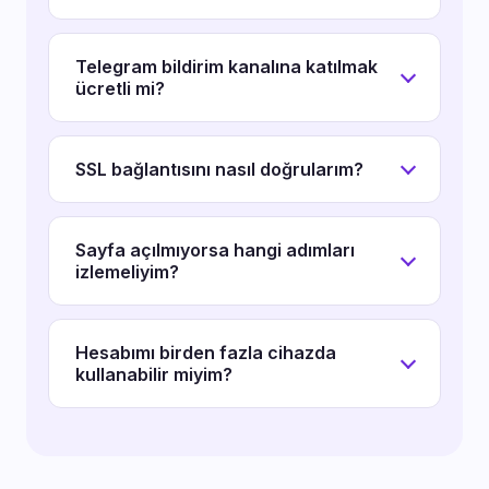
indirmeye gerek yoktur. Tarayıcının güncel
Adres değişiklikleri yalnızca alan adını etkiler.
sürümde olduğundan emin olmanız yeterli.
Bakiye, oyun geçmişi ve kişisel ayarlarınız
Telegram bildirim kanalına katılmak
ücretli mi?
sunucu tarafında saklanır. Yeni bağlantıyla
oturum açtığınızda tüm verileriniz olduğu gibi
Hayır, kanal tamamen ücretsiz ve herkese
karşınıza çıkar.
açık. Abone olduktan sonra adres
SSL bağlantısını nasıl doğrularım?
güncellemeleri, bakım süreleri ve kampanya
Tarayıcınızın adres çubuğundaki kilit
duyurularını anlık bildirimle alırsınız. Bildirimleri
simgesine bakın. Kilit görünüyorsa bağlantınız
istediğiniz zaman sessize alabilirsiniz.
Sayfa açılmıyorsa hangi adımları
izlemeliyim?
256-bit şifrelemeyle korunuyor demektir.
Simgeye tıklayarak sertifika detaylarını ve
DNS önbelleğinizi temizleyerek ve farklı bir
geçerlilik süresini inceleyebilirsiniz.
tarayıcıyla deneyerek başlayın. Sorun devam
Hesabımı birden fazla cihazda
kullanabilir miyim?
ederse internet sağlayıcınızın kısıtlama
uyguluyor olma olasılığını değerlendirip
Evet, hesabınız cihaza bağlı değildir.
Google DNS (8.8.8.8) veya Cloudflare DNS
Masaüstü bilgisayar, tablet ve telefon gibi
(1.1.1.1) gibi alternatif sunuculara geçebilirsiniz.
farklı cihazlardan aynı kullanıcı bilgilerinizle