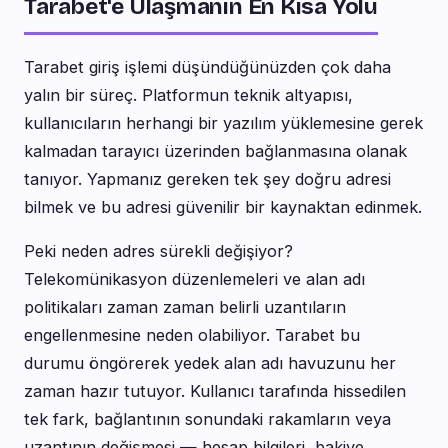
Tarabet'e Ulaşmanın En Kısa Yolu
Tarabet giriş işlemi düşündüğünüzden çok daha
yalın bir süreç. Platformun teknik altyapısı,
kullanıcıların herhangi bir yazılım yüklemesine gerek
kalmadan tarayıcı üzerinden bağlanmasına olanak
tanıyor. Yapmanız gereken tek şey doğru adresi
bilmek ve bu adresi güvenilir bir kaynaktan edinmek.
Peki neden adres sürekli değişiyor?
Telekomünikasyon düzenlemeleri ve alan adı
politikaları zaman zaman belirli uzantıların
engellenmesine neden olabiliyor. Tarabet bu
durumu öngörerek yedek alan adı havuzunu her
zaman hazır tutuyor. Kullanıcı tarafında hissedilen
tek fark, bağlantının sonundaki rakamların veya
uzantının değişmesi — hesap bilgileri, bakiye