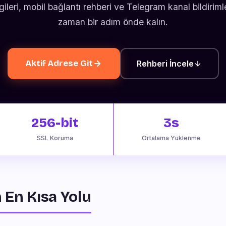
gileri, mobil bağlantı rehberi ve Telegram kanal bildiriml
zaman bir adım önde kalın.
Aktif Adrese Git
Rehberi İncele
256-bit
3s
SSL Koruma
Ortalama Yüklenme
 En Kısa Yolu