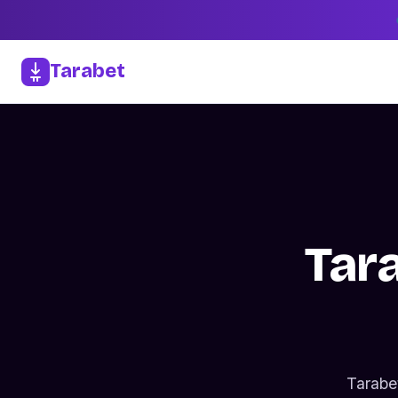
Tarabet
Tar
Tarabet