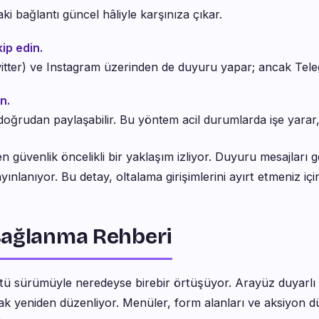
i bağlantı güncel hâliyle karşınıza çıkar.
ip edin.
ter) ve Instagram üzerinden de duyuru yapar; ancak Teleg
n.
 doğrudan paylaşabilir. Bu yöntem acil durumlarda işe yarar, g
en güvenlik öncelikli bir yaklaşım izliyor. Duyuru mesajları 
ayınlanıyor. Bu detay, oltalama girişimlerini ayırt etmeniz iç
Bağlanma Rehberi
stü sürümüyle neredeyse birebir örtüşüyor. Arayüz duyarlı
rak yeniden düzenliyor. Menüler, form alanları ve aksiyo