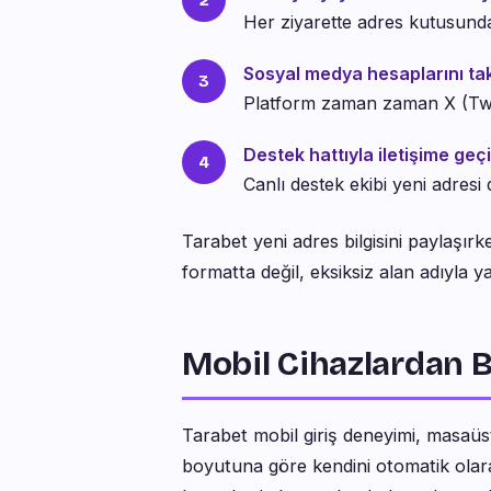
Her ziyarette adres kutusundak
Sosyal medya hesaplarını tak
Platform zaman zaman X (Twit
Destek hattıyla iletişime geçi
Canlı destek ekibi yeni adresi
Tarabet yeni adres bilgisini paylaşırk
formatta değil, eksiksiz alan adıyla y
Mobil Cihazlardan 
Tarabet mobil giriş deneyimi, masaü
boyutuna göre kendini otomatik ola