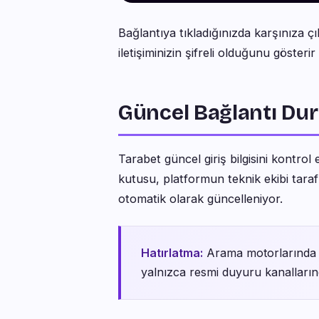
Bağlantıya tıkladığınızda karşınıza çı
iletişiminizin şifreli olduğunu göster
Güncel Bağlantı Du
Tarabet güncel giriş bilgisini kontrol
kutusu, platformun teknik ekibi taraf
otomatik olarak güncelleniyor.
Hatırlatma:
Arama motorlarında kar
yalnızca resmi duyuru kanalların