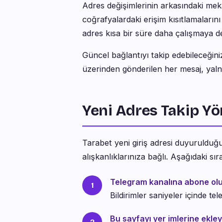
Adres değişimlerinin arkasındaki meka
coğrafyalardaki erişim kısıtlamalarını
adres kısa bir süre daha çalışmaya d
Güncel bağlantıyı takip edebileceğini
üzerinden gönderilen her mesaj, yalnız
Yeni Adres Takip Yö
Tarabet yeni giriş adresi duyurulduğ
alışkanlıklarınıza bağlı. Aşağıdaki sı
Telegram kanalına abone olu
Bildirimler saniyeler içinde t
Bu sayfayı yer imlerine ekley