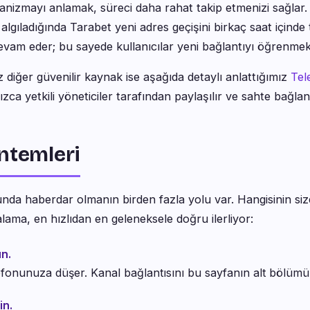
nizmayı anlamak, süreci daha rahat takip etmenizi sağlar. Al
 algıladığında Tarabet yeni adres geçişini birkaç saat içind
evam eder; bu sayede kullanıcılar yeni bağlantıyı öğrenmek 
z diğer güvenilir kaynak ise aşağıda detaylı anlattığımız
Tel
ca yetkili yöneticiler tarafından paylaşılır ve sahte bağlant
ntemleri
unda haberdar olmanın birden fazla yolu var. Hangisinin s
ralama, en hızlıdan en geleneksele doğru ilerliyor:
n.
elefonunuza düşer. Kanal bağlantısını bu sayfanın alt bölümün
in.