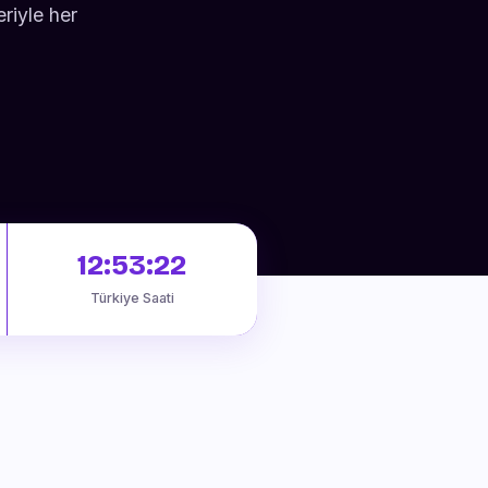
eriyle her
12:53:23
Türkiye Saati