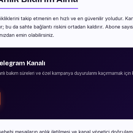
kliklerini takip etmenin en hızlı ve en güvenilir yoludur. K
nır; bu da sahte bağlantı riskini ortadan kaldırır. Abone say
ızdan emin olabilirsiniz.
elegram Kanalı
nlı bakım süreleri ve özel kampanya duyurularını kaçırmamak için kan
sebebi mesajların anlık iletilmesi ve kanal yönetici doğrula