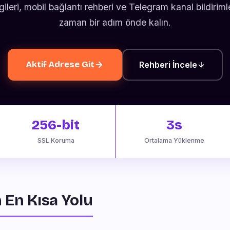
gileri, mobil bağlantı rehberi ve Telegram kanal bildiriml
zaman bir adım önde kalın.
Aktif Adrese Git
Rehberi İncele
256-bit
3s
SSL Koruma
Ortalama Yüklenme
 En Kısa Yolu