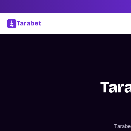
Tarabet
Tar
Tarabet