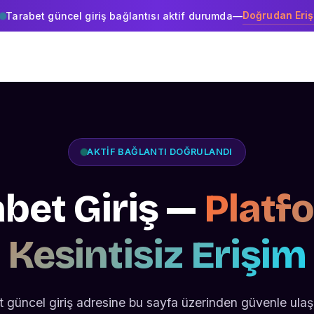
Doğrudan Eriş
Tarabet güncel giriş bağlantısı aktif durumda
—
AKTIF BAĞLANTI DOĞRULANDI
abet Giriş —
Platf
Kesintisiz Erişim
 güncel giriş adresine bu sayfa üzerinden güvenle ulaş