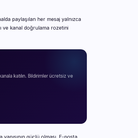
analda paylaşılan her mesaj yalnızca
ısı ve kanal doğrulama rozetini
ala katılın. Bildirimler ücretsiz ve
ma yapısının güçlü olması. E-posta