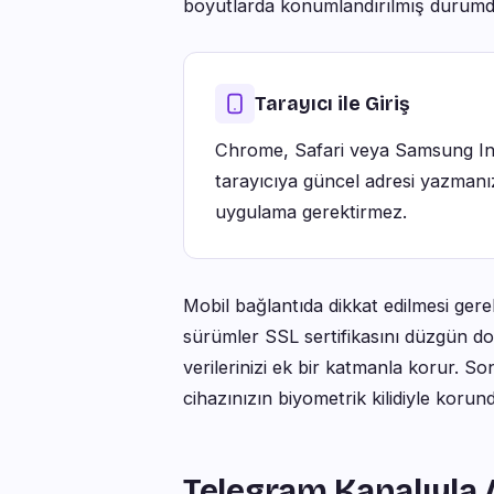
boyutlarda konumlandırılmış durumd
Tarayıcı ile Giriş
Chrome, Safari veya Samsung Int
tarayıcıya güncel adresi yazmanız 
uygulama gerektirmez.
Mobil bağlantıda dikkat edilmesi ger
sürümler SSL sertifikasını düzgün do
verilerinizi ek bir katmanla korur. So
cihazınızın biyometrik kilidiyle kor
Telegram Kanalıyla 