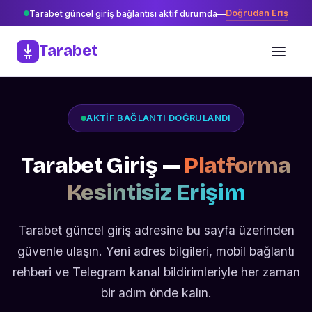
Doğrudan Eriş
Tarabet güncel giriş bağlantısı aktif durumda
—
Tarabet
AKTIF BAĞLANTI DOĞRULANDI
Tarabet Giriş —
Platforma
Kesintisiz Erişim
Tarabet güncel giriş adresine bu sayfa üzerinden
güvenle ulaşın. Yeni adres bilgileri, mobil bağlantı
rehberi ve Telegram kanal bildirimleriyle her zaman
bir adım önde kalın.