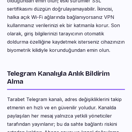
olduğundan emin olun; eski sürümler SSL
sertifikasını düzgün doğrulayamayabilir. İkincisi,
halka açık Wi-Fi ağlarında bağlanıyorsanız VPN
kullanmanız verilerinizi ek bir katmanla korur. Son
olarak, giriş bilgilerinizi tarayıcının otomatik
doldurma özelliğine kaydetmek isterseniz cihazınızın
biyometrik kilidiyle korunduğundan emin olun.
Telegram Kanalıyla Anlık Bildirim
Alma
Tarabet Telegram kanalı, adres değişikliklerini takip
etmenin en hızlı ve en güvenilir yoludur. Kanalda
paylaşılan her mesaj yalnızca yetkili yöneticiler
tarafından yayınlanır; bu da sahte bağlantı riskini