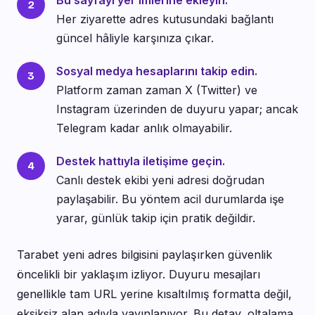
Bu sayfayı yer imlerine ekleyin.
Her ziyarette adres kutusundaki bağlantı
güncel hâliyle karşınıza çıkar.
Sosyal medya hesaplarını takip edin.
Platform zaman zaman X (Twitter) ve
Instagram üzerinden de duyuru yapar; ancak
Telegram kadar anlık olmayabilir.
Destek hattıyla iletişime geçin.
Canlı destek ekibi yeni adresi doğrudan
paylaşabilir. Bu yöntem acil durumlarda işe
yarar, günlük takip için pratik değildir.
Tarabet yeni adres bilgisini paylaşırken güvenlik
öncelikli bir yaklaşım izliyor. Duyuru mesajları
genellikle tam URL yerine kısaltılmış formatta değil,
eksiksiz alan adıyla yayınlanıyor. Bu detay, oltalama