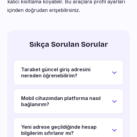
kalıcı kısıtlama koyabilir. Bu araçlara profil ayarları
içinden doğrudan erişebilirsiniz.
Sıkça Sorulan Sorular
Tarabet güncel giriş adresini
nereden öğrenebilirim?
Bu sayfadaki adres kutusu düzenli olarak
güncellenmektedir. Bunun yanı sıra Tarabet
Mobil cihazımdan platforma nasıl
bağlanırım?
Telegram kanalını takip ederek her yeni
bağlantı bildirimini anında alabilirsiniz. Kanal
Telefonunuzun varsayılan tarayıcısına güncel
duyuruları yalnızca yetkili yöneticiler
adresi girerek doğrudan erişebilirsiniz. Arayüz
Yeni adrese geçildiğinde hesap
tarafından paylaşılır.
bilgilerim sıfırlanır mı?
mobil uyumlu olduğundan ekstra uygulama