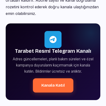
ortadan kaldırır. Abone sayısı ve kanal doğrulama
rozetini kontrol ederek doğru kanala ulaştığınızdan
emin olabilirsiniz.
Tarabet Resmi Telegram Kanalı
Adres güncellemeleri, planlı bakım süreleri ve özel
kampanya duyurularını kaçırmamak için kanala
katılın. Bildirimler ücretsiz ve anlıktır.
Kanala Katıl