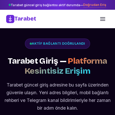
Doğrudan Eriş
Tarabet güncel giriş bağlantısı aktif durumda
—
Tarabet
AKTIF BAĞLANTI DOĞRULANDI
Tarabet Giriş —
Platforma
Kesintisiz Erişim
Tarabet güncel giriş adresine bu sayfa üzerinden
güvenle ulaşın. Yeni adres bilgileri, mobil bağlantı
rehberi ve Telegram kanal bildirimleriyle her zaman
bir adım önde kalın.