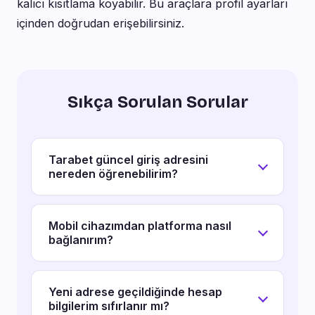
kalıcı kısıtlama koyabilir. Bu araçlara profil ayarları
içinden doğrudan erişebilirsiniz.
Sıkça Sorulan Sorular
Tarabet güncel giriş adresini
nereden öğrenebilirim?
Bu sayfadaki adres kutusu düzenli olarak
güncellenmektedir. Bunun yanı sıra Tarabet
Mobil cihazımdan platforma nasıl
bağlanırım?
Telegram kanalını takip ederek her yeni
bağlantı bildirimini anında alabilirsiniz. Kanal
Telefonunuzun varsayılan tarayıcısına güncel
duyuruları yalnızca yetkili yöneticiler
adresi girerek doğrudan erişebilirsiniz. Arayüz
Yeni adrese geçildiğinde hesap
tarafından paylaşılır.
bilgilerim sıfırlanır mı?
mobil uyumlu olduğundan ekstra uygulama