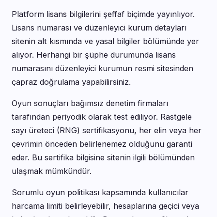
Platform lisans bilgilerini şeffaf biçimde yayınlıyor.
Lisans numarası ve düzenleyici kurum detayları
sitenin alt kısmında ve yasal bilgiler bölümünde yer
alıyor. Herhangi bir şüphe durumunda lisans
numarasını düzenleyici kurumun resmi sitesinden
çapraz doğrulama yapabilirsiniz.
Oyun sonuçları bağımsız denetim firmaları
tarafından periyodik olarak test ediliyor. Rastgele
sayı üreteci (RNG) sertifikasyonu, her elin veya her
çevrimin önceden belirlenemez olduğunu garanti
eder. Bu sertifika bilgisine sitenin ilgili bölümünden
ulaşmak mümkündür.
Sorumlu oyun politikası kapsamında kullanıcılar
harcama limiti belirleyebilir, hesaplarına geçici veya