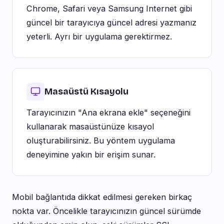
Chrome, Safari veya Samsung Internet gibi
güncel bir tarayıcıya güncel adresi yazmanız
yeterli. Ayrı bir uygulama gerektirmez.
Masaüstü Kısayolu
Tarayıcınızın "Ana ekrana ekle" seçeneğini
kullanarak masaüstünüze kısayol
oluşturabilirsiniz. Bu yöntem uygulama
deneyimine yakın bir erişim sunar.
Mobil bağlantıda dikkat edilmesi gereken birkaç
nokta var. Öncelikle tarayıcınızın güncel sürümde