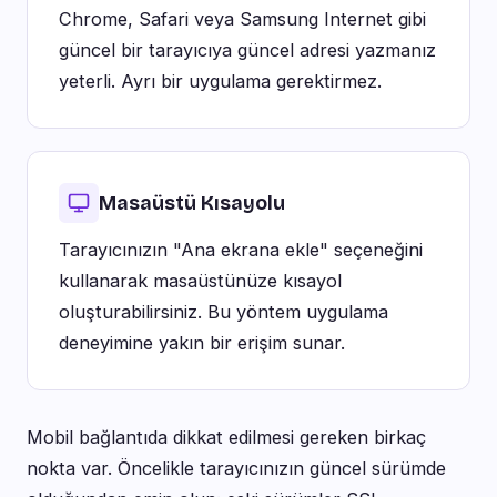
Chrome, Safari veya Samsung Internet gibi
güncel bir tarayıcıya güncel adresi yazmanız
yeterli. Ayrı bir uygulama gerektirmez.
Masaüstü Kısayolu
Tarayıcınızın "Ana ekrana ekle" seçeneğini
kullanarak masaüstünüze kısayol
oluşturabilirsiniz. Bu yöntem uygulama
deneyimine yakın bir erişim sunar.
Mobil bağlantıda dikkat edilmesi gereken birkaç
nokta var. Öncelikle tarayıcınızın güncel sürümde