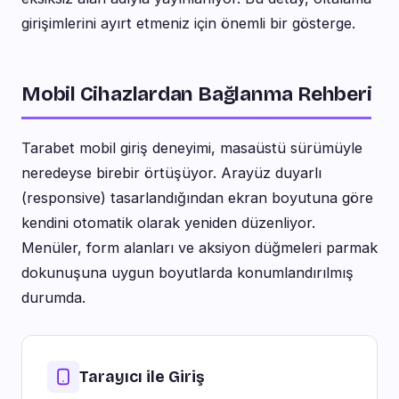
girişimlerini ayırt etmeniz için önemli bir gösterge.
Mobil Cihazlardan Bağlanma Rehberi
Tarabet mobil giriş deneyimi, masaüstü sürümüyle
neredeyse birebir örtüşüyor. Arayüz duyarlı
(responsive) tasarlandığından ekran boyutuna göre
kendini otomatik olarak yeniden düzenliyor.
Menüler, form alanları ve aksiyon düğmeleri parmak
dokunuşuna uygun boyutlarda konumlandırılmış
durumda.
Tarayıcı ile Giriş