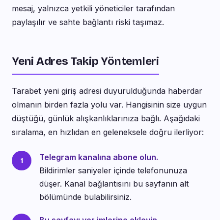
mesaj, yalnızca yetkili yöneticiler tarafından
paylaşılır ve sahte bağlantı riski taşımaz.
Yeni Adres Takip Yöntemleri
Tarabet yeni giriş adresi duyurulduğunda haberdar
olmanın birden fazla yolu var. Hangisinin size uygun
düştüğü, günlük alışkanlıklarınıza bağlı. Aşağıdaki
sıralama, en hızlıdan en geleneksele doğru ilerliyor:
Telegram kanalına abone olun.
Bildirimler saniyeler içinde telefonunuza
düşer. Kanal bağlantısını bu sayfanın alt
bölümünde bulabilirsiniz.