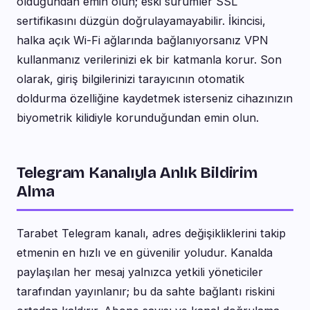
olduğundan emin olun; eski sürümler SSL
sertifikasını düzgün doğrulayamayabilir. İkincisi,
halka açık Wi-Fi ağlarında bağlanıyorsanız VPN
kullanmanız verilerinizi ek bir katmanla korur. Son
olarak, giriş bilgilerinizi tarayıcının otomatik
doldurma özelliğine kaydetmek isterseniz cihazınızın
biyometrik kilidiyle korunduğundan emin olun.
Telegram Kanalıyla Anlık Bildirim
Alma
Tarabet Telegram kanalı, adres değişikliklerini takip
etmenin en hızlı ve en güvenilir yoludur. Kanalda
paylaşılan her mesaj yalnızca yetkili yöneticiler
tarafından yayınlanır; bu da sahte bağlantı riskini