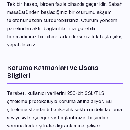
Tek bir hesap, birden fazla cihazda geçerlidir. Sabah
masaüstünden başladığınız bir oturumu akşam
telefonunuzdan sürdürebilirsiniz. Oturum yönetim
panelinden aktif bağlantılarınızı görebilir,
tanımadığınız bir cihaz fark ederseniz tek tuşla çıkış
yapabilirsiniz.
Koruma Katmanları ve Lisans
Bilgileri
Tarabet, kullanıcı verilerini 256-bit SSL/TLS
şifreleme protokolüyle koruma altına alıyor. Bu
şifreleme standardı bankacılık sektöründeki koruma
seviyesiyle eşdeğer ve bağlantınızın başından
sonuna kadar şifrelendiği anlamına geliyor.