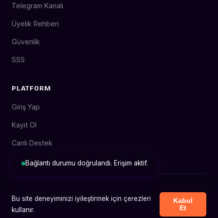
Telegram Kanalı
Üyelik Rehberi
Güvenlik
SSS
PLATFORM
Giriş Yap
Kayıt Ol
Canlı Destek
Bağlantı durumu doğrulandı. Erişim aktif.
© 2026 Tarabet. Tüm hakları saklıdır. 18+ Sorumlu oyun ilkeleri
Bu site deneyiminizi iyileştirmek için çerezleri
geçerlidir.
Kabul
Et
kullanır.
Son güncelleme: 19 Haziran 2026