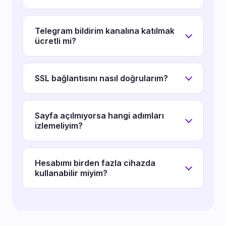
indirmeye gerek yoktur. Tarayıcının güncel
Adres değişiklikleri yalnızca alan adını etkiler.
sürümde olduğundan emin olmanız yeterli.
Bakiye, oyun geçmişi ve kişisel ayarlarınız
Telegram bildirim kanalına katılmak
ücretli mi?
sunucu tarafında saklanır. Yeni bağlantıyla
oturum açtığınızda tüm verileriniz olduğu gibi
Hayır, kanal tamamen ücretsiz ve herkese
karşınıza çıkar.
açık. Abone olduktan sonra adres
SSL bağlantısını nasıl doğrularım?
güncellemeleri, bakım süreleri ve kampanya
Tarayıcınızın adres çubuğundaki kilit
duyurularını anlık bildirimle alırsınız. Bildirimleri
simgesine bakın. Kilit görünüyorsa bağlantınız
istediğiniz zaman sessize alabilirsiniz.
Sayfa açılmıyorsa hangi adımları
izlemeliyim?
256-bit şifrelemeyle korunuyor demektir.
Simgeye tıklayarak sertifika detaylarını ve
DNS önbelleğinizi temizleyerek ve farklı bir
geçerlilik süresini inceleyebilirsiniz.
tarayıcıyla deneyerek başlayın. Sorun devam
Hesabımı birden fazla cihazda
kullanabilir miyim?
ederse internet sağlayıcınızın kısıtlama
uyguluyor olma olasılığını değerlendirip
Evet, hesabınız cihaza bağlı değildir.
Google DNS (8.8.8.8) veya Cloudflare DNS
Masaüstü bilgisayar, tablet ve telefon gibi
(1.1.1.1) gibi alternatif sunuculara geçebilirsiniz.
farklı cihazlardan aynı kullanıcı bilgilerinizle