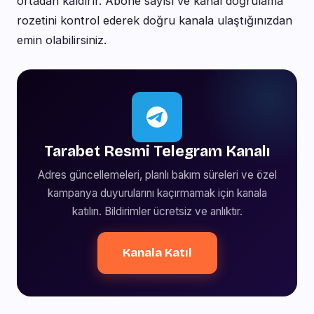
ortadan kaldırır. Abone sayısı ve kanal doğrulama
rozetini kontrol ederek doğru kanala ulaştığınızdan
emin olabilirsiniz.
Tarabet Resmi Telegram Kanalı
Adres güncellemeleri, planlı bakım süreleri ve özel
kampanya duyurularını kaçırmamak için kanala
katılın. Bildirimler ücretsiz ve anlıktır.
Kanala Katıl