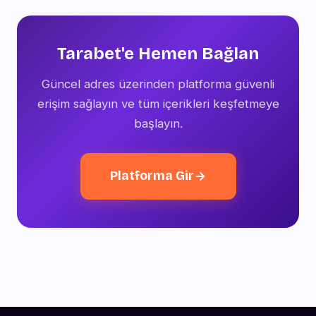
giriş yapabilirsiniz. Aktif oturumlarınızı profil
panelinden takip etmeniz güvenliğiniz
açısından faydalıdır.
Tarabet'e Hemen Bağlan
Güncel adres üzerinden platforma güvenli
erişim sağlayın ve tüm içerikleri keşfetmeye
başlayın.
Platforma Gir