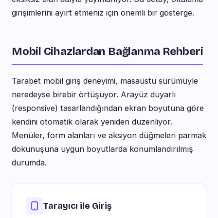
girişimlerini ayırt etmeniz için önemli bir gösterge.
Mobil Cihazlardan Bağlanma Rehberi
Tarabet mobil giriş deneyimi, masaüstü sürümüyle
neredeyse birebir örtüşüyor. Arayüz duyarlı
(responsive) tasarlandığından ekran boyutuna göre
kendini otomatik olarak yeniden düzenliyor.
Menüler, form alanları ve aksiyon düğmeleri parmak
dokunuşuna uygun boyutlarda konumlandırılmış
durumda.
Tarayıcı ile Giriş