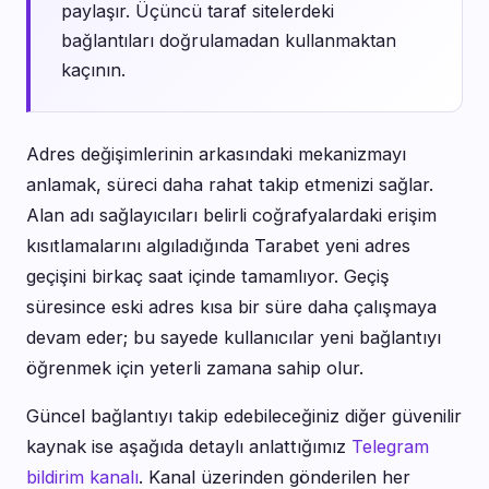
paylaşır. Üçüncü taraf sitelerdeki
bağlantıları doğrulamadan kullanmaktan
kaçının.
Adres değişimlerinin arkasındaki mekanizmayı
anlamak, süreci daha rahat takip etmenizi sağlar.
Alan adı sağlayıcıları belirli coğrafyalardaki erişim
kısıtlamalarını algıladığında Tarabet yeni adres
geçişini birkaç saat içinde tamamlıyor. Geçiş
süresince eski adres kısa bir süre daha çalışmaya
devam eder; bu sayede kullanıcılar yeni bağlantıyı
öğrenmek için yeterli zamana sahip olur.
Güncel bağlantıyı takip edebileceğiniz diğer güvenilir
kaynak ise aşağıda detaylı anlattığımız
Telegram
bildirim kanalı
. Kanal üzerinden gönderilen her