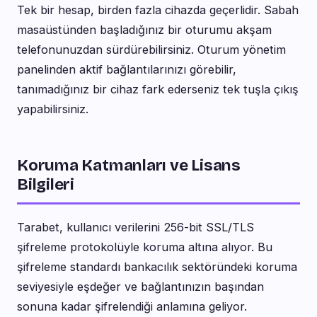
Tek bir hesap, birden fazla cihazda geçerlidir. Sabah
masaüstünden başladığınız bir oturumu akşam
telefonunuzdan sürdürebilirsiniz. Oturum yönetim
panelinden aktif bağlantılarınızı görebilir,
tanımadığınız bir cihaz fark ederseniz tek tuşla çıkış
yapabilirsiniz.
Koruma Katmanları ve Lisans
Bilgileri
Tarabet, kullanıcı verilerini 256-bit SSL/TLS
şifreleme protokolüyle koruma altına alıyor. Bu
şifreleme standardı bankacılık sektöründeki koruma
seviyesiyle eşdeğer ve bağlantınızın başından
sonuna kadar şifrelendiği anlamına geliyor.