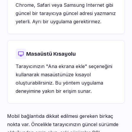
Chrome, Safari veya Samsung Internet gibi
güncel bir tarayıcıya güncel adresi yazmanız
yeterli. Ayrı bir uygulama gerektirmez.
Masaüstü Kısayolu
Tarayıcınızın "Ana ekrana ekle" seçeneğini
kullanarak masaüstünüze kısayol
oluşturabilirsiniz. Bu yöntem uygulama
deneyimine yakın bir erişim sunar.
Mobil bağlantıda dikkat edilmesi gereken birkaç
nokta var. Öncelikle tarayıcınızın güncel sürümde