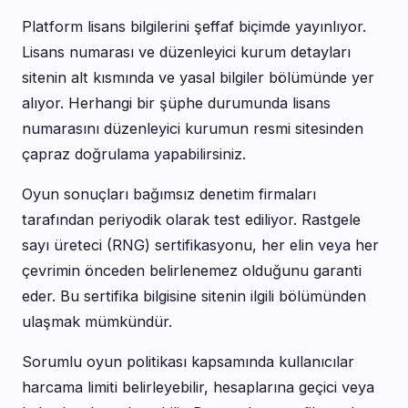
Platform lisans bilgilerini şeffaf biçimde yayınlıyor.
Lisans numarası ve düzenleyici kurum detayları
sitenin alt kısmında ve yasal bilgiler bölümünde yer
alıyor. Herhangi bir şüphe durumunda lisans
numarasını düzenleyici kurumun resmi sitesinden
çapraz doğrulama yapabilirsiniz.
Oyun sonuçları bağımsız denetim firmaları
tarafından periyodik olarak test ediliyor. Rastgele
sayı üreteci (RNG) sertifikasyonu, her elin veya her
çevrimin önceden belirlenemez olduğunu garanti
eder. Bu sertifika bilgisine sitenin ilgili bölümünden
ulaşmak mümkündür.
Sorumlu oyun politikası kapsamında kullanıcılar
harcama limiti belirleyebilir, hesaplarına geçici veya