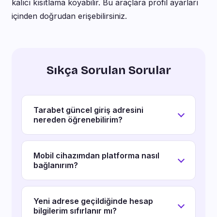
kalıcı kısıtlama koyabilir. Bu araçlara profil ayarları
içinden doğrudan erişebilirsiniz.
Sıkça Sorulan Sorular
Tarabet güncel giriş adresini
nereden öğrenebilirim?
Bu sayfadaki adres kutusu düzenli olarak
güncellenmektedir. Bunun yanı sıra Tarabet
Mobil cihazımdan platforma nasıl
bağlanırım?
Telegram kanalını takip ederek her yeni
bağlantı bildirimini anında alabilirsiniz. Kanal
Telefonunuzun varsayılan tarayıcısına güncel
duyuruları yalnızca yetkili yöneticiler
adresi girerek doğrudan erişebilirsiniz. Arayüz
Yeni adrese geçildiğinde hesap
tarafından paylaşılır.
bilgilerim sıfırlanır mı?
mobil uyumlu olduğundan ekstra uygulama