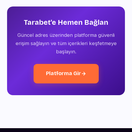
giriş yapabilirsiniz. Aktif oturumlarınızı profil
panelinden takip etmeniz güvenliğiniz
açısından faydalıdır.
Tarabet'e Hemen Bağlan
Güncel adres üzerinden platforma güvenli
erişim sağlayın ve tüm içerikleri keşfetmeye
başlayın.
Platforma Gir