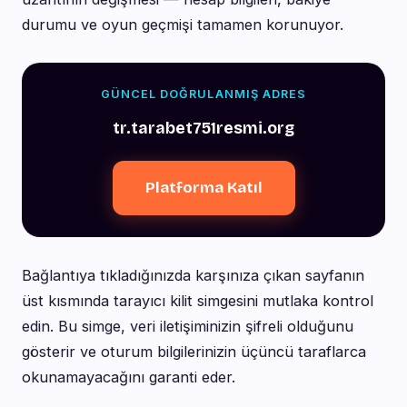
durumu ve oyun geçmişi tamamen korunuyor.
GÜNCEL DOĞRULANMIŞ ADRES
tr.tarabet751resmi.org
Platforma Katıl
Bağlantıya tıkladığınızda karşınıza çıkan sayfanın
üst kısmında tarayıcı kilit simgesini mutlaka kontrol
edin. Bu simge, veri iletişiminizin şifreli olduğunu
gösterir ve oturum bilgilerinizin üçüncü taraflarca
okunamayacağını garanti eder.