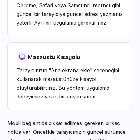
Chrome, Safari veya Samsung Internet gibi
güncel bir tarayıcıya güncel adresi yazmanız
yeterli. Ayrı bir uygulama gerektirmez.
Masaüstü Kısayolu
Tarayıcınızın "Ana ekrana ekle" seçeneğini
kullanarak masaüstünüze kısayol
oluşturabilirsiniz. Bu yöntem uygulama
deneyimine yakın bir erişim sunar.
Mobil bağlantıda dikkat edilmesi gereken birkaç
nokta var. Öncelikle tarayıcınızın güncel sürümde