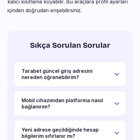
kalıcı kısıtlama koyabilir. Bu araçlara profil ayarları
içinden doğrudan erişebilirsiniz.
Sıkça Sorulan Sorular
Tarabet güncel giriş adresini
nereden öğrenebilirim?
Bu sayfadaki adres kutusu düzenli olarak
güncellenmektedir. Bunun yanı sıra Tarabet
Mobil cihazımdan platforma nasıl
bağlanırım?
Telegram kanalını takip ederek her yeni
bağlantı bildirimini anında alabilirsiniz. Kanal
Telefonunuzun varsayılan tarayıcısına güncel
duyuruları yalnızca yetkili yöneticiler
adresi girerek doğrudan erişebilirsiniz. Arayüz
Yeni adrese geçildiğinde hesap
tarafından paylaşılır.
bilgilerim sıfırlanır mı?
mobil uyumlu olduğundan ekstra uygulama