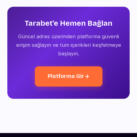
giriş yapabilirsiniz. Aktif oturumlarınızı profil
panelinden takip etmeniz güvenliğiniz
açısından faydalıdır.
Tarabet'e Hemen Bağlan
Güncel adres üzerinden platforma güvenli
erişim sağlayın ve tüm içerikleri keşfetmeye
başlayın.
Platforma Gir