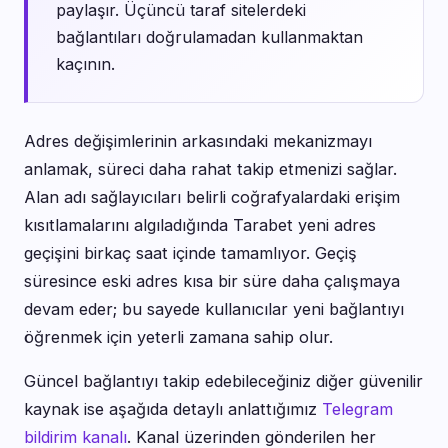
paylaşır. Üçüncü taraf sitelerdeki
bağlantıları doğrulamadan kullanmaktan
kaçının.
Adres değişimlerinin arkasındaki mekanizmayı
anlamak, süreci daha rahat takip etmenizi sağlar.
Alan adı sağlayıcıları belirli coğrafyalardaki erişim
kısıtlamalarını algıladığında Tarabet yeni adres
geçişini birkaç saat içinde tamamlıyor. Geçiş
süresince eski adres kısa bir süre daha çalışmaya
devam eder; bu sayede kullanıcılar yeni bağlantıyı
öğrenmek için yeterli zamana sahip olur.
Güncel bağlantıyı takip edebileceğiniz diğer güvenilir
kaynak ise aşağıda detaylı anlattığımız
Telegram
bildirim kanalı
. Kanal üzerinden gönderilen her