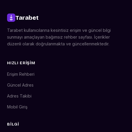
Tarabet
Tarabet kullanıcılarına kesintisiz erişim ve güncel bilgi
sunmayı amaçlayan bağımsız rehber sayfası. İçerikler
düzenli olarak doğrulanmakta ve güncellenmektedir.
HIZLI ERIŞIM
Erişim Rehberi
Güncel Adres
Adres Takibi
Mobil Giriş
BILGI