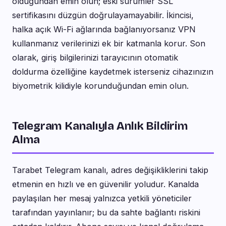
olduğundan emin olun; eski sürümler SSL
sertifikasını düzgün doğrulayamayabilir. İkincisi,
halka açık Wi-Fi ağlarında bağlanıyorsanız VPN
kullanmanız verilerinizi ek bir katmanla korur. Son
olarak, giriş bilgilerinizi tarayıcının otomatik
doldurma özelliğine kaydetmek isterseniz cihazınızın
biyometrik kilidiyle korunduğundan emin olun.
Telegram Kanalıyla Anlık Bildirim
Alma
Tarabet Telegram kanalı, adres değişikliklerini takip
etmenin en hızlı ve en güvenilir yoludur. Kanalda
paylaşılan her mesaj yalnızca yetkili yöneticiler
tarafından yayınlanır; bu da sahte bağlantı riskini