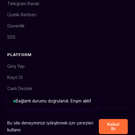
Telegram Kanalı
Üyelik Rehberi
Güvenlik
SSS
PLATFORM
Giriş Yap
Kayıt Ol
Canlı Destek
Bağlantı durumu doğrulandı. Erişim aktif.
© 2026 Tarabet. Tüm hakları saklıdır. 18+ Sorumlu oyun ilkeleri
Bu site deneyiminizi iyileştirmek için çerezleri
geçerlidir.
Kabul
Et
kullanır.
Son güncelleme: 19 Haziran 2026