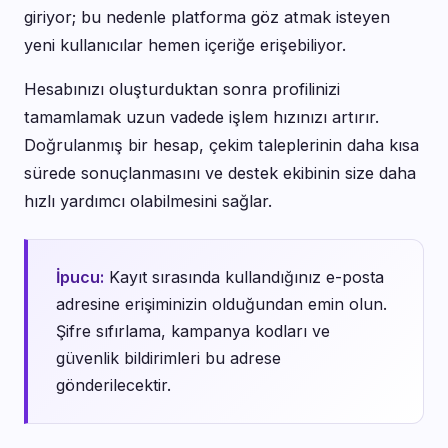
giriyor; bu nedenle platforma göz atmak isteyen
yeni kullanıcılar hemen içeriğe erişebiliyor.
Hesabınızı oluşturduktan sonra profilinizi
tamamlamak uzun vadede işlem hızınızı artırır.
Doğrulanmış bir hesap, çekim taleplerinin daha kısa
sürede sonuçlanmasını ve destek ekibinin size daha
hızlı yardımcı olabilmesini sağlar.
İpucu:
Kayıt sırasında kullandığınız e-posta
adresine erişiminizin olduğundan emin olun.
Şifre sıfırlama, kampanya kodları ve
güvenlik bildirimleri bu adrese
gönderilecektir.