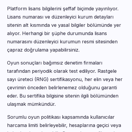
Platform lisans bilgilerini şeffaf biçimde yayınlıyor.
Lisans numarası ve düzenleyici kurum detayları
sitenin alt kısmında ve yasal bilgiler bölümünde yer
alıyor. Herhangi bir şüphe durumunda lisans
numarasını düzenleyici kurumun resmi sitesinden
çapraz doğrulama yapabilirsiniz.
Oyun sonuçları bağımsız denetim firmaları
tarafından periyodik olarak test ediliyor. Rastgele
sayı üreteci (RNG) sertifikasyonu, her elin veya her
çevrimin önceden belirlenemez olduğunu garanti
eder. Bu sertifika bilgisine sitenin ilgili bölümünden
ulaşmak mümkündür.
Sorumlu oyun politikası kapsamında kullanıcılar
harcama limiti belirleyebilir, hesaplarına geçici veya