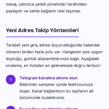
mesaj, yalnızca yetkili yöneticiler tarafından
paylaşılır ve sahte bağlantı riski taşımaz.
Yeni Adres Takip Yöntemleri
Tarabet yeni giriş adresi duyurulduğunda haberdar
olmanın birden fazla yolu var. Hangisinin size uygun
düştüğü, günlük alışkanlıklarınıza bağlı. Aşağıdaki
sıralama, en hızlıdan en geleneksele doğru ilerliyor:
Telegram kanalına abone olun.
Bildirimler saniyeler içinde telefonunuza
düşer. Kanal bağlantısını bu sayfanın alt
bölümünde bulabilirsiniz.