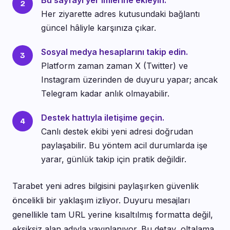
Bu sayfayı yer imlerine ekleyin.
Her ziyarette adres kutusundaki bağlantı
güncel hâliyle karşınıza çıkar.
Sosyal medya hesaplarını takip edin.
Platform zaman zaman X (Twitter) ve
Instagram üzerinden de duyuru yapar; ancak
Telegram kadar anlık olmayabilir.
Destek hattıyla iletişime geçin.
Canlı destek ekibi yeni adresi doğrudan
paylaşabilir. Bu yöntem acil durumlarda işe
yarar, günlük takip için pratik değildir.
Tarabet yeni adres bilgisini paylaşırken güvenlik
öncelikli bir yaklaşım izliyor. Duyuru mesajları
genellikle tam URL yerine kısaltılmış formatta değil,
eksiksiz alan adıyla yayınlanıyor. Bu detay, oltalama