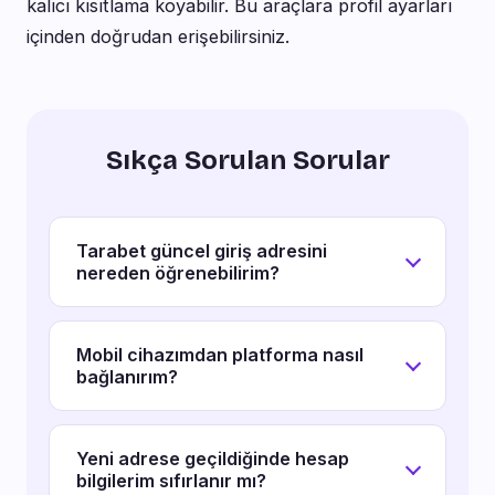
kalıcı kısıtlama koyabilir. Bu araçlara profil ayarları
içinden doğrudan erişebilirsiniz.
Sıkça Sorulan Sorular
Tarabet güncel giriş adresini
nereden öğrenebilirim?
Bu sayfadaki adres kutusu düzenli olarak
güncellenmektedir. Bunun yanı sıra Tarabet
Mobil cihazımdan platforma nasıl
bağlanırım?
Telegram kanalını takip ederek her yeni
bağlantı bildirimini anında alabilirsiniz. Kanal
Telefonunuzun varsayılan tarayıcısına güncel
duyuruları yalnızca yetkili yöneticiler
adresi girerek doğrudan erişebilirsiniz. Arayüz
Yeni adrese geçildiğinde hesap
tarafından paylaşılır.
bilgilerim sıfırlanır mı?
mobil uyumlu olduğundan ekstra uygulama