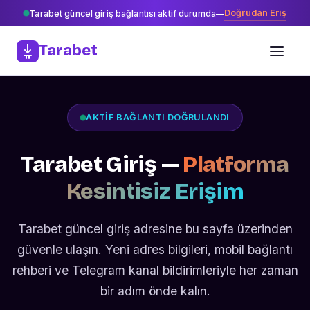
Doğrudan Eriş
Tarabet güncel giriş bağlantısı aktif durumda
—
Tarabet
AKTIF BAĞLANTI DOĞRULANDI
Tarabet Giriş —
Platforma
Kesintisiz Erişim
Tarabet güncel giriş adresine bu sayfa üzerinden
güvenle ulaşın. Yeni adres bilgileri, mobil bağlantı
rehberi ve Telegram kanal bildirimleriyle her zaman
bir adım önde kalın.