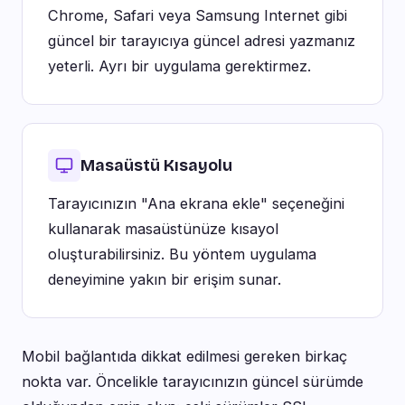
Chrome, Safari veya Samsung Internet gibi
güncel bir tarayıcıya güncel adresi yazmanız
yeterli. Ayrı bir uygulama gerektirmez.
Masaüstü Kısayolu
Tarayıcınızın "Ana ekrana ekle" seçeneğini
kullanarak masaüstünüze kısayol
oluşturabilirsiniz. Bu yöntem uygulama
deneyimine yakın bir erişim sunar.
Mobil bağlantıda dikkat edilmesi gereken birkaç
nokta var. Öncelikle tarayıcınızın güncel sürümde