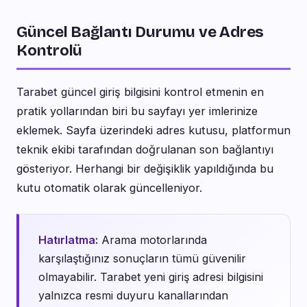
Güncel Bağlantı Durumu ve Adres
Kontrolü
Tarabet güncel giriş bilgisini kontrol etmenin en
pratik yollarından biri bu sayfayı yer imlerinize
eklemek. Sayfa üzerindeki adres kutusu, platformun
teknik ekibi tarafından doğrulanan son bağlantıyı
gösteriyor. Herhangi bir değişiklik yapıldığında bu
kutu otomatik olarak güncelleniyor.
Hatırlatma:
Arama motorlarında
karşılaştığınız sonuçların tümü güvenilir
olmayabilir. Tarabet yeni giriş adresi bilgisini
yalnızca resmi duyuru kanallarından