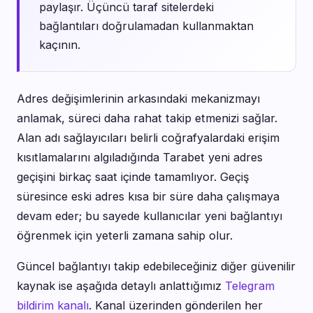
paylaşır. Üçüncü taraf sitelerdeki
bağlantıları doğrulamadan kullanmaktan
kaçının.
Adres değişimlerinin arkasındaki mekanizmayı
anlamak, süreci daha rahat takip etmenizi sağlar.
Alan adı sağlayıcıları belirli coğrafyalardaki erişim
kısıtlamalarını algıladığında Tarabet yeni adres
geçişini birkaç saat içinde tamamlıyor. Geçiş
süresince eski adres kısa bir süre daha çalışmaya
devam eder; bu sayede kullanıcılar yeni bağlantıyı
öğrenmek için yeterli zamana sahip olur.
Güncel bağlantıyı takip edebileceğiniz diğer güvenilir
kaynak ise aşağıda detaylı anlattığımız
Telegram
bildirim kanalı
. Kanal üzerinden gönderilen her