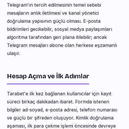
Telegram'ın tercih edilmesinin temel sebebi
mesajların anlık iletilmesi ve kanal yönetici
doğrulama yapısının güçlü olması. E-posta
bildirimleri gecikebilir, sosyal medya paylaşımları
algoritma tarafından geri plana itilebilir; ancak
Telegram mesajları abone olan herkese eşzamanlı
ulaşır.
Hesap Açma ve İlk Adımlar
Tarabet'e ilk kez bağlanan kullanıcılar için kayıt
süreci birkaç dakikadan ibaret. Formda istenen
bilgiler ad-soyad, e-posta adresi, telefon numarası
ve güçlü bir şifreden oluşuyor. Kimlik doğrulama
aşaması, ilk para çekme işlemi öncesinde devreye