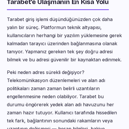
Tarabet'e Ulaşmanın En Kısa Yolu
Tarabet giriş işlemi düşündüğünüzden çok daha
yalın bir süreç. Platformun teknik altyapısı,
kullanıcıların herhangi bir yazılım yüklemesine gerek
kalmadan tarayıcı üzerinden bağlanmasına olanak
tanıyor. Yapmanız gereken tek şey doğru adresi
bilmek ve bu adresi güvenilir bir kaynaktan edinmek.
Peki neden adres sürekli değişiyor?
Telekomünikasyon düzenlemeleri ve alan adı
politikaları zaman zaman belirli uzantıların
engellenmesine neden olabiliyor. Tarabet bu
durumu öngörerek yedek alan adı havuzunu her
zaman hazır tutuyor. Kullanıcı tarafında hissedilen
tek fark, bağlantının sonundaki rakamların veya
uzantının değişmesi — hesap bilgileri, bakiye