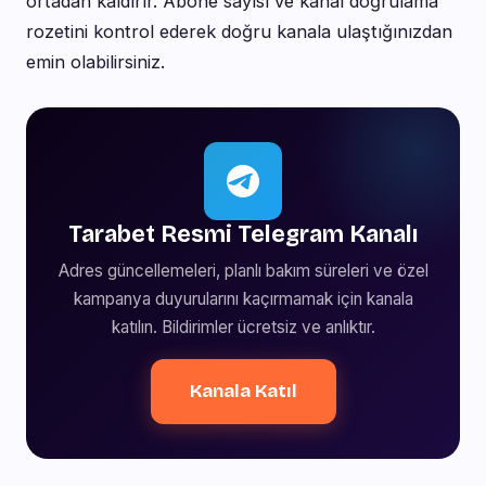
ortadan kaldırır. Abone sayısı ve kanal doğrulama
rozetini kontrol ederek doğru kanala ulaştığınızdan
emin olabilirsiniz.
Tarabet Resmi Telegram Kanalı
Adres güncellemeleri, planlı bakım süreleri ve özel
kampanya duyurularını kaçırmamak için kanala
katılın. Bildirimler ücretsiz ve anlıktır.
Kanala Katıl