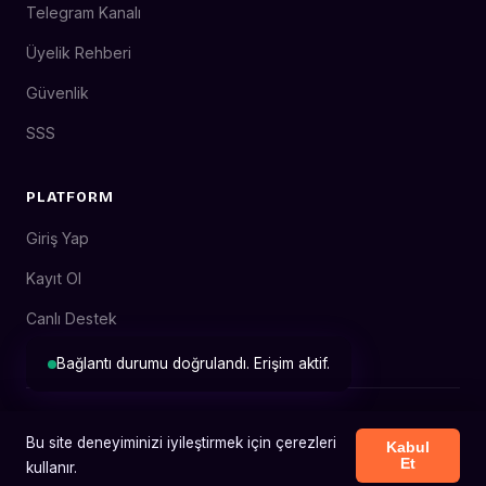
Telegram Kanalı
Üyelik Rehberi
Güvenlik
SSS
PLATFORM
Giriş Yap
Kayıt Ol
Canlı Destek
Bağlantı durumu doğrulandı. Erişim aktif.
© 2026 Tarabet. Tüm hakları saklıdır. 18+ Sorumlu oyun ilkeleri
Bu site deneyiminizi iyileştirmek için çerezleri
geçerlidir.
Kabul
Et
kullanır.
Son güncelleme: 19 Haziran 2026