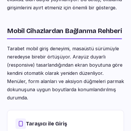
girişimlerini ayırt etmeniz için önemli bir gösterge.
Mobil Cihazlardan Bağlanma Rehberi
Tarabet mobil giriş deneyimi, masaüstü sürümüyle
neredeyse birebir örtüşüyor. Arayüz duyarlı
(responsive) tasarlandığından ekran boyutuna göre
kendini otomatik olarak yeniden düzenliyor.
Menüler, form alanları ve aksiyon düğmeleri parmak
dokunuşuna uygun boyutlarda konumlandırılmış
durumda.
Tarayıcı ile Giriş