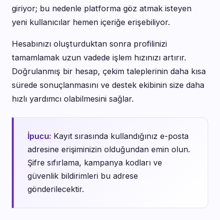
giriyor; bu nedenle platforma göz atmak isteyen
yeni kullanıcılar hemen içeriğe erişebiliyor.
Hesabınızı oluşturduktan sonra profilinizi
tamamlamak uzun vadede işlem hızınızı artırır.
Doğrulanmış bir hesap, çekim taleplerinin daha kısa
sürede sonuçlanmasını ve destek ekibinin size daha
hızlı yardımcı olabilmesini sağlar.
İpucu:
Kayıt sırasında kullandığınız e-posta
adresine erişiminizin olduğundan emin olun.
Şifre sıfırlama, kampanya kodları ve
güvenlik bildirimleri bu adrese
gönderilecektir.