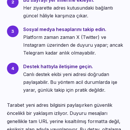
Bu sayfayı yer imlerine ekleyin.
Her ziyarette adres kutusundaki bağlantı
güncel hâliyle karşınıza çıkar.
Sosyal medya hesaplarını takip edin.
Platform zaman zaman X (Twitter) ve
Instagram üzerinden de duyuru yapar; ancak
Telegram kadar anlık olmayabilir.
Destek hattıyla iletişime geçin.
Canlı destek ekibi yeni adresi doğrudan
paylaşabilir. Bu yöntem acil durumlarda işe
yarar, günlük takip için pratik değildir.
Tarabet yeni adres bilgisini paylaşırken güvenlik
öncelikli bir yaklaşım izliyor. Duyuru mesajları
genellikle tam URL yerine kısaltılmış formatta değil,
eksiksiz alan adıyla yayınlanıyor. Bu detay, oltalama