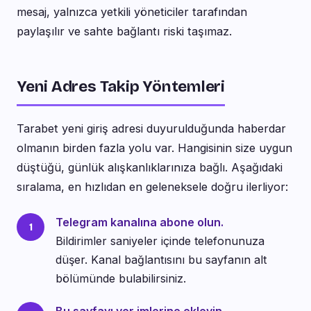
mesaj, yalnızca yetkili yöneticiler tarafından
paylaşılır ve sahte bağlantı riski taşımaz.
Yeni Adres Takip Yöntemleri
Tarabet yeni giriş adresi duyurulduğunda haberdar
olmanın birden fazla yolu var. Hangisinin size uygun
düştüğü, günlük alışkanlıklarınıza bağlı. Aşağıdaki
sıralama, en hızlıdan en geleneksele doğru ilerliyor:
Telegram kanalına abone olun.
Bildirimler saniyeler içinde telefonunuza
düşer. Kanal bağlantısını bu sayfanın alt
bölümünde bulabilirsiniz.