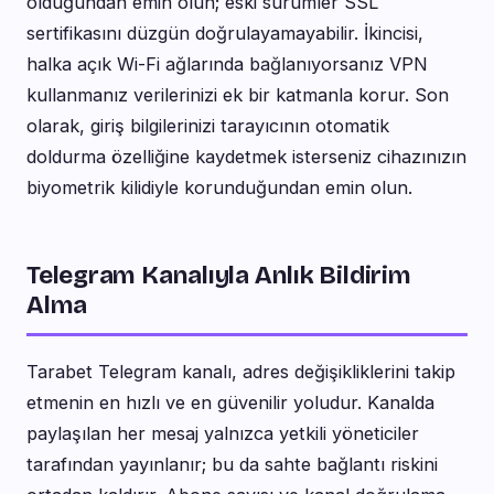
olduğundan emin olun; eski sürümler SSL
sertifikasını düzgün doğrulayamayabilir. İkincisi,
halka açık Wi-Fi ağlarında bağlanıyorsanız VPN
kullanmanız verilerinizi ek bir katmanla korur. Son
olarak, giriş bilgilerinizi tarayıcının otomatik
doldurma özelliğine kaydetmek isterseniz cihazınızın
biyometrik kilidiyle korunduğundan emin olun.
Telegram Kanalıyla Anlık Bildirim
Alma
Tarabet Telegram kanalı, adres değişikliklerini takip
etmenin en hızlı ve en güvenilir yoludur. Kanalda
paylaşılan her mesaj yalnızca yetkili yöneticiler
tarafından yayınlanır; bu da sahte bağlantı riskini