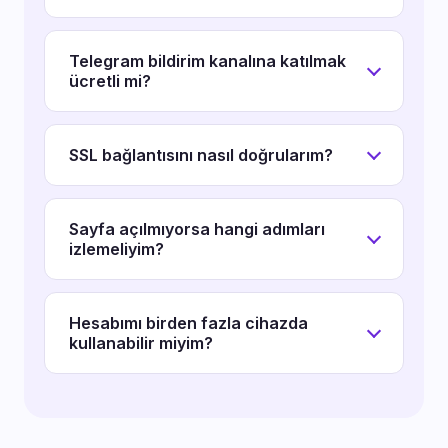
indirmeye gerek yoktur. Tarayıcının güncel
Adres değişiklikleri yalnızca alan adını etkiler.
sürümde olduğundan emin olmanız yeterli.
Bakiye, oyun geçmişi ve kişisel ayarlarınız
Telegram bildirim kanalına katılmak
ücretli mi?
sunucu tarafında saklanır. Yeni bağlantıyla
oturum açtığınızda tüm verileriniz olduğu gibi
Hayır, kanal tamamen ücretsiz ve herkese
karşınıza çıkar.
açık. Abone olduktan sonra adres
SSL bağlantısını nasıl doğrularım?
güncellemeleri, bakım süreleri ve kampanya
Tarayıcınızın adres çubuğundaki kilit
duyurularını anlık bildirimle alırsınız. Bildirimleri
simgesine bakın. Kilit görünüyorsa bağlantınız
istediğiniz zaman sessize alabilirsiniz.
Sayfa açılmıyorsa hangi adımları
izlemeliyim?
256-bit şifrelemeyle korunuyor demektir.
Simgeye tıklayarak sertifika detaylarını ve
DNS önbelleğinizi temizleyerek ve farklı bir
geçerlilik süresini inceleyebilirsiniz.
tarayıcıyla deneyerek başlayın. Sorun devam
Hesabımı birden fazla cihazda
kullanabilir miyim?
ederse internet sağlayıcınızın kısıtlama
uyguluyor olma olasılığını değerlendirip
Evet, hesabınız cihaza bağlı değildir.
Google DNS (8.8.8.8) veya Cloudflare DNS
Masaüstü bilgisayar, tablet ve telefon gibi
(1.1.1.1) gibi alternatif sunuculara geçebilirsiniz.
farklı cihazlardan aynı kullanıcı bilgilerinizle