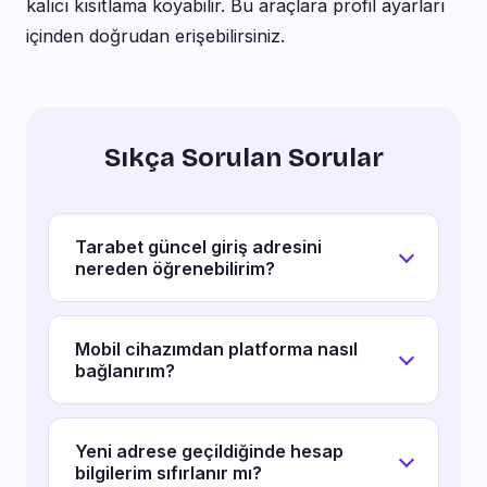
kalıcı kısıtlama koyabilir. Bu araçlara profil ayarları
içinden doğrudan erişebilirsiniz.
Sıkça Sorulan Sorular
Tarabet güncel giriş adresini
nereden öğrenebilirim?
Bu sayfadaki adres kutusu düzenli olarak
güncellenmektedir. Bunun yanı sıra Tarabet
Mobil cihazımdan platforma nasıl
bağlanırım?
Telegram kanalını takip ederek her yeni
bağlantı bildirimini anında alabilirsiniz. Kanal
Telefonunuzun varsayılan tarayıcısına güncel
duyuruları yalnızca yetkili yöneticiler
adresi girerek doğrudan erişebilirsiniz. Arayüz
Yeni adrese geçildiğinde hesap
tarafından paylaşılır.
bilgilerim sıfırlanır mı?
mobil uyumlu olduğundan ekstra uygulama