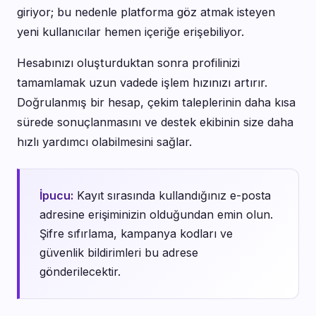
giriyor; bu nedenle platforma göz atmak isteyen
yeni kullanıcılar hemen içeriğe erişebiliyor.
Hesabınızı oluşturduktan sonra profilinizi
tamamlamak uzun vadede işlem hızınızı artırır.
Doğrulanmış bir hesap, çekim taleplerinin daha kısa
sürede sonuçlanmasını ve destek ekibinin size daha
hızlı yardımcı olabilmesini sağlar.
İpucu:
Kayıt sırasında kullandığınız e-posta
adresine erişiminizin olduğundan emin olun.
Şifre sıfırlama, kampanya kodları ve
güvenlik bildirimleri bu adrese
gönderilecektir.