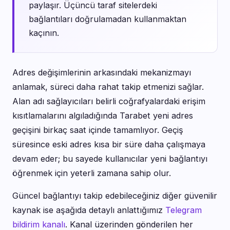
paylaşır. Üçüncü taraf sitelerdeki
bağlantıları doğrulamadan kullanmaktan
kaçının.
Adres değişimlerinin arkasındaki mekanizmayı
anlamak, süreci daha rahat takip etmenizi sağlar.
Alan adı sağlayıcıları belirli coğrafyalardaki erişim
kısıtlamalarını algıladığında Tarabet yeni adres
geçişini birkaç saat içinde tamamlıyor. Geçiş
süresince eski adres kısa bir süre daha çalışmaya
devam eder; bu sayede kullanıcılar yeni bağlantıyı
öğrenmek için yeterli zamana sahip olur.
Güncel bağlantıyı takip edebileceğiniz diğer güvenilir
kaynak ise aşağıda detaylı anlattığımız
Telegram
bildirim kanalı
. Kanal üzerinden gönderilen her