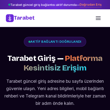
Doğrudan Eriş
Tarabet güncel giriş bağlantısı aktif durumda
—
Tarabet
AKTIF BAĞLANTI DOĞRULANDI
Tarabet Giriş —
Platforma
Kesintisiz Erişim
Tarabet güncel giriş adresine bu sayfa üzerinden
güvenle ulaşın. Yeni adres bilgileri, mobil bağlantı
rehberi ve Telegram kanal bildirimleriyle her zaman
bir adım önde kalın.