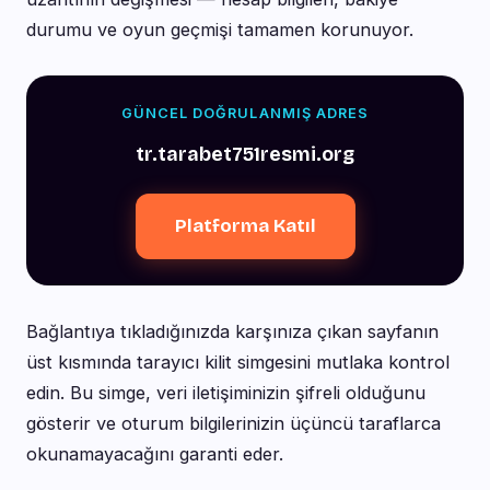
durumu ve oyun geçmişi tamamen korunuyor.
GÜNCEL DOĞRULANMIŞ ADRES
tr.tarabet751resmi.org
Platforma Katıl
Bağlantıya tıkladığınızda karşınıza çıkan sayfanın
üst kısmında tarayıcı kilit simgesini mutlaka kontrol
edin. Bu simge, veri iletişiminizin şifreli olduğunu
gösterir ve oturum bilgilerinizin üçüncü taraflarca
okunamayacağını garanti eder.