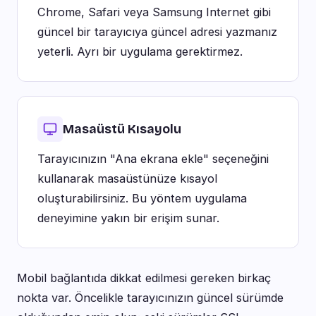
Chrome, Safari veya Samsung Internet gibi
güncel bir tarayıcıya güncel adresi yazmanız
yeterli. Ayrı bir uygulama gerektirmez.
Masaüstü Kısayolu
Tarayıcınızın "Ana ekrana ekle" seçeneğini
kullanarak masaüstünüze kısayol
oluşturabilirsiniz. Bu yöntem uygulama
deneyimine yakın bir erişim sunar.
Mobil bağlantıda dikkat edilmesi gereken birkaç
nokta var. Öncelikle tarayıcınızın güncel sürümde