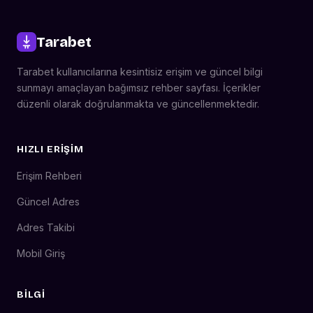
Tarabet
Tarabet kullanıcılarına kesintisiz erişim ve güncel bilgi
sunmayı amaçlayan bağımsız rehber sayfası. İçerikler
düzenli olarak doğrulanmakta ve güncellenmektedir.
HIZLI ERIŞIM
Erişim Rehberi
Güncel Adres
Adres Takibi
Mobil Giriş
BILGI