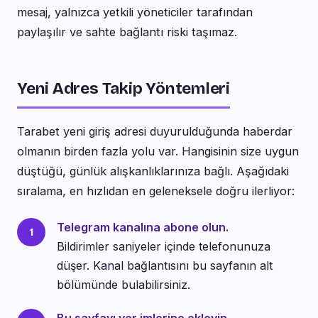
mesaj, yalnızca yetkili yöneticiler tarafından
paylaşılır ve sahte bağlantı riski taşımaz.
Yeni Adres Takip Yöntemleri
Tarabet yeni giriş adresi duyurulduğunda haberdar
olmanın birden fazla yolu var. Hangisinin size uygun
düştüğü, günlük alışkanlıklarınıza bağlı. Aşağıdaki
sıralama, en hızlıdan en geleneksele doğru ilerliyor:
Telegram kanalına abone olun.
Bildirimler saniyeler içinde telefonunuza
düşer. Kanal bağlantısını bu sayfanın alt
bölümünde bulabilirsiniz.