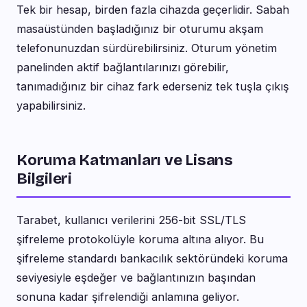
Tek bir hesap, birden fazla cihazda geçerlidir. Sabah
masaüstünden başladığınız bir oturumu akşam
telefonunuzdan sürdürebilirsiniz. Oturum yönetim
panelinden aktif bağlantılarınızı görebilir,
tanımadığınız bir cihaz fark ederseniz tek tuşla çıkış
yapabilirsiniz.
Koruma Katmanları ve Lisans
Bilgileri
Tarabet, kullanıcı verilerini 256-bit SSL/TLS
şifreleme protokolüyle koruma altına alıyor. Bu
şifreleme standardı bankacılık sektöründeki koruma
seviyesiyle eşdeğer ve bağlantınızın başından
sonuna kadar şifrelendiği anlamına geliyor.