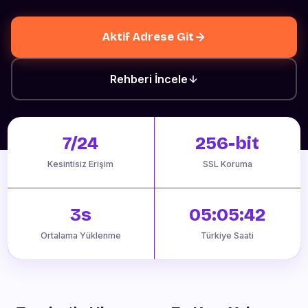
Aktif Adrese Git
Rehberi İncele
7/24
256-bit
Kesintisiz Erişim
SSL Koruma
3s
05:05:43
Ortalama Yüklenme
Türkiye Saati