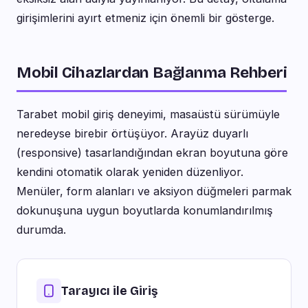
girişimlerini ayırt etmeniz için önemli bir gösterge.
Mobil Cihazlardan Bağlanma Rehberi
Tarabet mobil giriş deneyimi, masaüstü sürümüyle
neredeyse birebir örtüşüyor. Arayüz duyarlı
(responsive) tasarlandığından ekran boyutuna göre
kendini otomatik olarak yeniden düzenliyor.
Menüler, form alanları ve aksiyon düğmeleri parmak
dokunuşuna uygun boyutlarda konumlandırılmış
durumda.
Tarayıcı ile Giriş