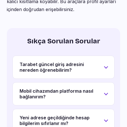
kalıcı kısıtlama koyabilir. Bu araçlara profil ayarları
içinden doğrudan erişebilirsiniz.
Sıkça Sorulan Sorular
Tarabet güncel giriş adresini
nereden öğrenebilirim?
Bu sayfadaki adres kutusu düzenli olarak
güncellenmektedir. Bunun yanı sıra Tarabet
Mobil cihazımdan platforma nasıl
bağlanırım?
Telegram kanalını takip ederek her yeni
bağlantı bildirimini anında alabilirsiniz. Kanal
Telefonunuzun varsayılan tarayıcısına güncel
duyuruları yalnızca yetkili yöneticiler
adresi girerek doğrudan erişebilirsiniz. Arayüz
Yeni adrese geçildiğinde hesap
tarafından paylaşılır.
bilgilerim sıfırlanır mı?
mobil uyumlu olduğundan ekstra uygulama