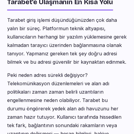
Tarabet'e Ulaşmanın En Kısa Yolu
Tarabet giriş işlemi düşündüğünüzden çok daha
yalın bir süreç. Platformun teknik altyapısı,
kullanıcıların herhangi bir yazılım yüklemesine gerek
kalmadan tarayıcı üzerinden bağlanmasına olanak
tanıyor. Yapmanız gereken tek şey doğru adresi
bilmek ve bu adresi güvenilir bir kaynaktan edinmek.
Peki neden adres sürekli değişiyor?
Telekomünikasyon düzenlemeleri ve alan adı
politikaları zaman zaman belirli uzantıların
engellenmesine neden olabiliyor. Tarabet bu
durumu öngörerek yedek alan adı havuzunu her
zaman hazır tutuyor. Kullanıcı tarafında hissedilen
tek fark, bağlantının sonundaki rakamların veya
uzantının değişmesi — hesap bilgileri, bakiye