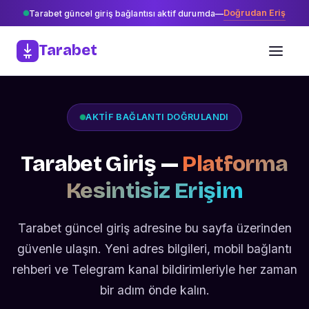
Doğrudan Eriş
Tarabet güncel giriş bağlantısı aktif durumda
—
Tarabet
AKTIF BAĞLANTI DOĞRULANDI
Tarabet Giriş —
Platforma
Kesintisiz Erişim
Tarabet güncel giriş adresine bu sayfa üzerinden
güvenle ulaşın. Yeni adres bilgileri, mobil bağlantı
rehberi ve Telegram kanal bildirimleriyle her zaman
bir adım önde kalın.