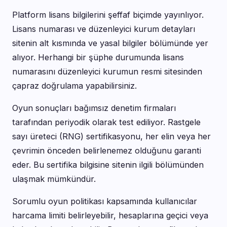
Platform lisans bilgilerini şeffaf biçimde yayınlıyor.
Lisans numarası ve düzenleyici kurum detayları
sitenin alt kısmında ve yasal bilgiler bölümünde yer
alıyor. Herhangi bir şüphe durumunda lisans
numarasını düzenleyici kurumun resmi sitesinden
çapraz doğrulama yapabilirsiniz.
Oyun sonuçları bağımsız denetim firmaları
tarafından periyodik olarak test ediliyor. Rastgele
sayı üreteci (RNG) sertifikasyonu, her elin veya her
çevrimin önceden belirlenemez olduğunu garanti
eder. Bu sertifika bilgisine sitenin ilgili bölümünden
ulaşmak mümkündür.
Sorumlu oyun politikası kapsamında kullanıcılar
harcama limiti belirleyebilir, hesaplarına geçici veya