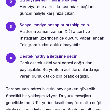
Bu sayfayı yer imlerine ekleyin.
Her ziyarette adres kutusundaki bağlantı
güncel hâliyle karşınıza çıkar.
Sosyal medya hesaplarını takip edin.
Platform zaman zaman X (Twitter) ve
Instagram üzerinden de duyuru yapar; ancak
Telegram kadar anlık olmayabilir.
Destek hattıyla iletişime geçin.
Canlı destek ekibi yeni adresi doğrudan
paylaşabilir. Bu yöntem acil durumlarda işe
yarar, günlük takip için pratik değildir.
Tarabet yeni adres bilgisini paylaşırken güvenlik
öncelikli bir yaklaşım izliyor. Duyuru mesajları
genellikle tam URL yerine kısaltılmış formatta değil,
eksiksiz alan adıyla yayınlanıyor. Bu detay, oltalama