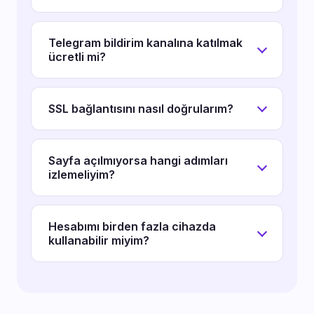
indirmeye gerek yoktur. Tarayıcının güncel
Adres değişiklikleri yalnızca alan adını etkiler.
sürümde olduğundan emin olmanız yeterli.
Bakiye, oyun geçmişi ve kişisel ayarlarınız
Telegram bildirim kanalına katılmak
ücretli mi?
sunucu tarafında saklanır. Yeni bağlantıyla
oturum açtığınızda tüm verileriniz olduğu gibi
Hayır, kanal tamamen ücretsiz ve herkese
karşınıza çıkar.
açık. Abone olduktan sonra adres
SSL bağlantısını nasıl doğrularım?
güncellemeleri, bakım süreleri ve kampanya
Tarayıcınızın adres çubuğundaki kilit
duyurularını anlık bildirimle alırsınız. Bildirimleri
simgesine bakın. Kilit görünüyorsa bağlantınız
istediğiniz zaman sessize alabilirsiniz.
Sayfa açılmıyorsa hangi adımları
izlemeliyim?
256-bit şifrelemeyle korunuyor demektir.
Simgeye tıklayarak sertifika detaylarını ve
DNS önbelleğinizi temizleyerek ve farklı bir
geçerlilik süresini inceleyebilirsiniz.
tarayıcıyla deneyerek başlayın. Sorun devam
Hesabımı birden fazla cihazda
kullanabilir miyim?
ederse internet sağlayıcınızın kısıtlama
uyguluyor olma olasılığını değerlendirip
Evet, hesabınız cihaza bağlı değildir.
Google DNS (8.8.8.8) veya Cloudflare DNS
Masaüstü bilgisayar, tablet ve telefon gibi
(1.1.1.1) gibi alternatif sunuculara geçebilirsiniz.
farklı cihazlardan aynı kullanıcı bilgilerinizle