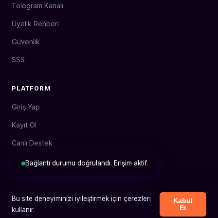
Telegram Kanalı
Üyelik Rehberi
Güvenlik
SSS
PLATFORM
Giriş Yap
Kayıt Ol
Canlı Destek
Bağlantı durumu doğrulandı. Erişim aktif.
© 2026 Tarabet. Tüm hakları saklıdır. 18+ Sorumlu oyun ilkeleri
Bu site deneyiminizi iyileştirmek için çerezleri
geçerlidir.
Kabul
Et
kullanır.
Son güncelleme: 19 Haziran 2026