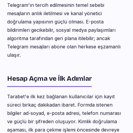
Telegram'ın tercih edilmesinin temel sebebi
mesajların anlık iletilmesi ve kanal yönetici
doğrulama yapısının güçlü olması. E-posta
bildirimleri gecikebilir, sosyal medya paylaşımları
algoritma tarafından geri plana itilebilir; ancak
Telegram mesajları abone olan herkese eşzamanlı
ulaşır.
Hesap Açma ve İlk Adımlar
Tarabet'e ilk kez bağlanan kullanıcılar için kayıt
süreci birkaç dakikadan ibaret. Formda istenen
bilgiler ad-soyad, e-posta adresi, telefon numarası
ve güçlü bir şifreden oluşuyor. Kimlik doğrulama
aşaması, ilk para çekme işlemi öncesinde devreye