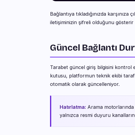
Bağlantıya tıkladığınızda karşınıza çı
iletişiminizin şifreli olduğunu göster
Güncel Bağlantı Du
Tarabet güncel giriş bilgisini kontrol
kutusu, platformun teknik ekibi taraf
otomatik olarak güncelleniyor.
Hatırlatma:
Arama motorlarında kar
yalnızca resmi duyuru kanalların