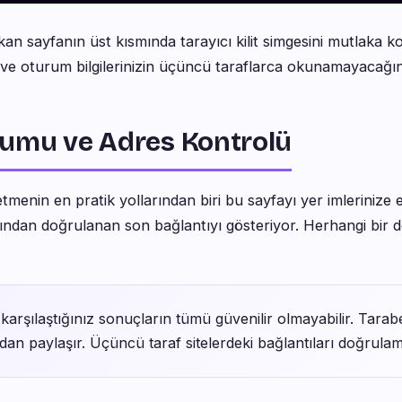
kan sayfanın üst kısmında tarayıcı kilit simgesini mutlaka ko
ir ve oturum bilgilerinizin üçüncü taraflarca okunamayacağın
rumu ve Adres Kontrolü
 etmenin en pratik yollarından biri bu sayfayı yer imleriniz
ından doğrulanan son bağlantıyı gösteriyor. Herhangi bir de
şılaştığınız sonuçların tümü güvenilir olmayabilir. Tarabet y
dan paylaşır. Üçüncü taraf sitelerdeki bağlantıları doğrul