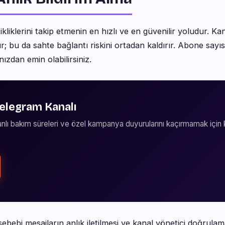
kliklerini takip etmenin en hızlı ve en güvenilir yoludur. K
nır; bu da sahte bağlantı riskini ortadan kaldırır. Abone say
ızdan emin olabilirsiniz.
elegram Kanalı
nlı bakım süreleri ve özel kampanya duyurularını kaçırmamak için kan
sebebi mesajların anlık iletilmesi ve kanal yönetici doğrula