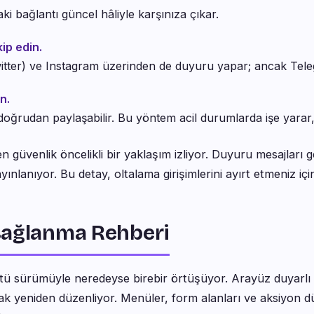
i bağlantı güncel hâliyle karşınıza çıkar.
ip edin.
ter) ve Instagram üzerinden de duyuru yapar; ancak Teleg
n.
 doğrudan paylaşabilir. Bu yöntem acil durumlarda işe yarar, g
en güvenlik öncelikli bir yaklaşım izliyor. Duyuru mesajları 
ayınlanıyor. Bu detay, oltalama girişimlerini ayırt etmeniz iç
Bağlanma Rehberi
stü sürümüyle neredeyse birebir örtüşüyor. Arayüz duyarlı
rak yeniden düzenliyor. Menüler, form alanları ve aksiyo