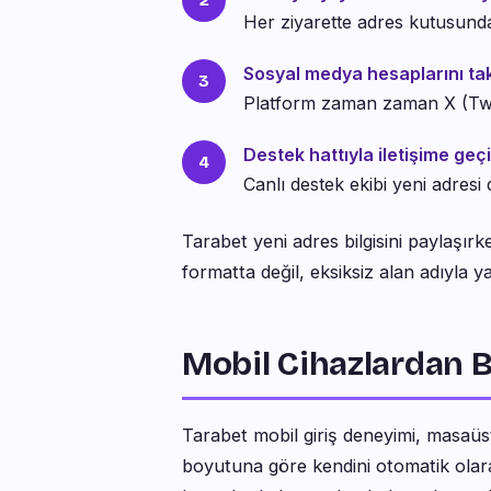
Her ziyarette adres kutusundak
Sosyal medya hesaplarını tak
Platform zaman zaman X (Twit
Destek hattıyla iletişime geçi
Canlı destek ekibi yeni adresi
Tarabet yeni adres bilgisini paylaşırk
formatta değil, eksiksiz alan adıyla y
Mobil Cihazlardan 
Tarabet mobil giriş deneyimi, masaü
boyutuna göre kendini otomatik ola