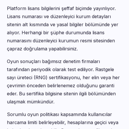
Platform lisans bilgilerini şeffaf biçimde yayınlıyor.
Lisans numarası ve düzenleyici kurum detayları
sitenin alt kısmında ve yasal bilgiler bölümünde yer
alıyor. Herhangi bir şüphe durumunda lisans
numarasını düzenleyici kurumun resmi sitesinden
çapraz doğrulama yapabilirsiniz.
Oyun sonuçları bağımsız denetim firmaları
tarafından periyodik olarak test ediliyor. Rastgele
sayı üreteci (RNG) sertifikasyonu, her elin veya her
çevrimin önceden belirlenemez olduğunu garanti
eder. Bu sertifika bilgisine sitenin ilgili bölümünden
ulaşmak mümkündür.
Sorumlu oyun politikası kapsamında kullanıcılar
harcama limiti belirleyebilir, hesaplarına geçici veya