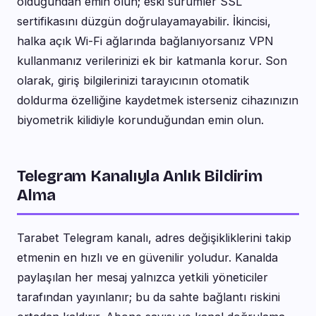
olduğundan emin olun; eski sürümler SSL
sertifikasını düzgün doğrulayamayabilir. İkincisi,
halka açık Wi-Fi ağlarında bağlanıyorsanız VPN
kullanmanız verilerinizi ek bir katmanla korur. Son
olarak, giriş bilgilerinizi tarayıcının otomatik
doldurma özelliğine kaydetmek isterseniz cihazınızın
biyometrik kilidiyle korunduğundan emin olun.
Telegram Kanalıyla Anlık Bildirim
Alma
Tarabet Telegram kanalı, adres değişikliklerini takip
etmenin en hızlı ve en güvenilir yoludur. Kanalda
paylaşılan her mesaj yalnızca yetkili yöneticiler
tarafından yayınlanır; bu da sahte bağlantı riskini