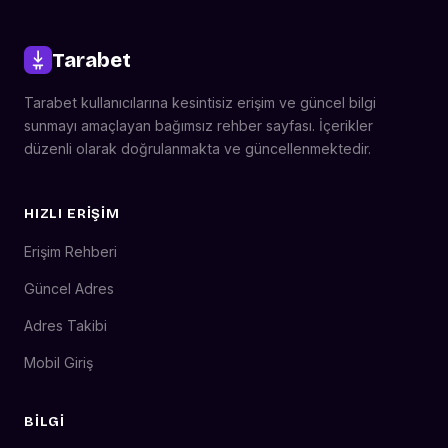
Tarabet
Tarabet kullanıcılarına kesintisiz erişim ve güncel bilgi
sunmayı amaçlayan bağımsız rehber sayfası. İçerikler
düzenli olarak doğrulanmakta ve güncellenmektedir.
HIZLI ERIŞIM
Erişim Rehberi
Güncel Adres
Adres Takibi
Mobil Giriş
BILGI