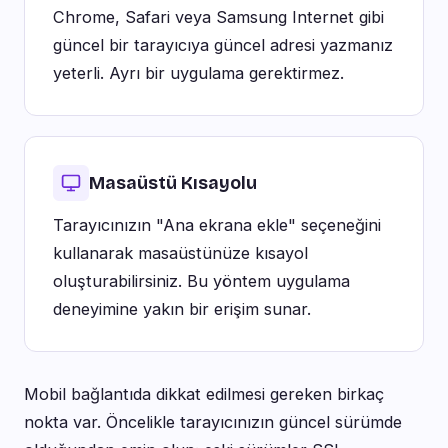
Chrome, Safari veya Samsung Internet gibi
güncel bir tarayıcıya güncel adresi yazmanız
yeterli. Ayrı bir uygulama gerektirmez.
Masaüstü Kısayolu
Tarayıcınızın "Ana ekrana ekle" seçeneğini
kullanarak masaüstünüze kısayol
oluşturabilirsiniz. Bu yöntem uygulama
deneyimine yakın bir erişim sunar.
Mobil bağlantıda dikkat edilmesi gereken birkaç
nokta var. Öncelikle tarayıcınızın güncel sürümde