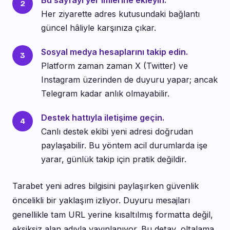
Bu sayfayı yer imlerine ekleyin.
Her ziyarette adres kutusundaki bağlantı
güncel hâliyle karşınıza çıkar.
Sosyal medya hesaplarını takip edin.
Platform zaman zaman X (Twitter) ve
Instagram üzerinden de duyuru yapar; ancak
Telegram kadar anlık olmayabilir.
Destek hattıyla iletişime geçin.
Canlı destek ekibi yeni adresi doğrudan
paylaşabilir. Bu yöntem acil durumlarda işe
yarar, günlük takip için pratik değildir.
Tarabet yeni adres bilgisini paylaşırken güvenlik
öncelikli bir yaklaşım izliyor. Duyuru mesajları
genellikle tam URL yerine kısaltılmış formatta değil,
eksiksiz alan adıyla yayınlanıyor. Bu detay, oltalama