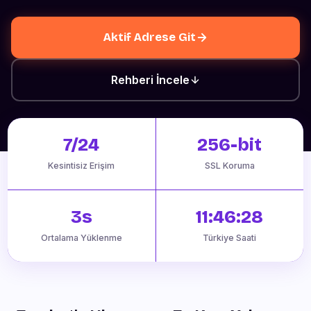
Aktif Adrese Git
Rehberi İncele
7/24
256-bit
Kesintisiz Erişim
SSL Koruma
3s
11:46:29
Ortalama Yüklenme
Türkiye Saati