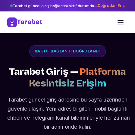
Doğrudan Eriş
Tarabet güncel giriş bağlantısı aktif durumda
—
Tarabet
AKTIF BAĞLANTI DOĞRULANDI
Tarabet Giriş —
Platforma
Kesintisiz Erişim
Tarabet güncel giriş adresine bu sayfa üzerinden
güvenle ulaşın. Yeni adres bilgileri, mobil bağlantı
rehberi ve Telegram kanal bildirimleriyle her zaman
bir adım önde kalın.