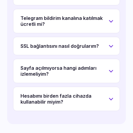
indirmeye gerek yoktur. Tarayıcının güncel
Adres değişiklikleri yalnızca alan adını etkiler.
sürümde olduğundan emin olmanız yeterli.
Bakiye, oyun geçmişi ve kişisel ayarlarınız
Telegram bildirim kanalına katılmak
ücretli mi?
sunucu tarafında saklanır. Yeni bağlantıyla
oturum açtığınızda tüm verileriniz olduğu gibi
Hayır, kanal tamamen ücretsiz ve herkese
karşınıza çıkar.
açık. Abone olduktan sonra adres
SSL bağlantısını nasıl doğrularım?
güncellemeleri, bakım süreleri ve kampanya
Tarayıcınızın adres çubuğundaki kilit
duyurularını anlık bildirimle alırsınız. Bildirimleri
simgesine bakın. Kilit görünüyorsa bağlantınız
istediğiniz zaman sessize alabilirsiniz.
Sayfa açılmıyorsa hangi adımları
izlemeliyim?
256-bit şifrelemeyle korunuyor demektir.
Simgeye tıklayarak sertifika detaylarını ve
DNS önbelleğinizi temizleyerek ve farklı bir
geçerlilik süresini inceleyebilirsiniz.
tarayıcıyla deneyerek başlayın. Sorun devam
Hesabımı birden fazla cihazda
kullanabilir miyim?
ederse internet sağlayıcınızın kısıtlama
uyguluyor olma olasılığını değerlendirip
Evet, hesabınız cihaza bağlı değildir.
Google DNS (8.8.8.8) veya Cloudflare DNS
Masaüstü bilgisayar, tablet ve telefon gibi
(1.1.1.1) gibi alternatif sunuculara geçebilirsiniz.
farklı cihazlardan aynı kullanıcı bilgilerinizle