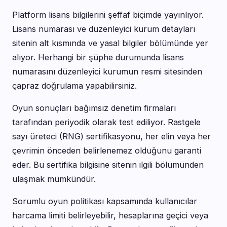
Platform lisans bilgilerini şeffaf biçimde yayınlıyor.
Lisans numarası ve düzenleyici kurum detayları
sitenin alt kısmında ve yasal bilgiler bölümünde yer
alıyor. Herhangi bir şüphe durumunda lisans
numarasını düzenleyici kurumun resmi sitesinden
çapraz doğrulama yapabilirsiniz.
Oyun sonuçları bağımsız denetim firmaları
tarafından periyodik olarak test ediliyor. Rastgele
sayı üreteci (RNG) sertifikasyonu, her elin veya her
çevrimin önceden belirlenemez olduğunu garanti
eder. Bu sertifika bilgisine sitenin ilgili bölümünden
ulaşmak mümkündür.
Sorumlu oyun politikası kapsamında kullanıcılar
harcama limiti belirleyebilir, hesaplarına geçici veya