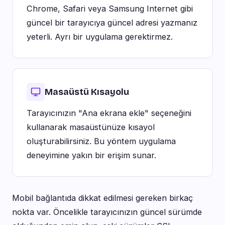
Chrome, Safari veya Samsung Internet gibi
güncel bir tarayıcıya güncel adresi yazmanız
yeterli. Ayrı bir uygulama gerektirmez.
Masaüstü Kısayolu
Tarayıcınızın "Ana ekrana ekle" seçeneğini
kullanarak masaüstünüze kısayol
oluşturabilirsiniz. Bu yöntem uygulama
deneyimine yakın bir erişim sunar.
Mobil bağlantıda dikkat edilmesi gereken birkaç
nokta var. Öncelikle tarayıcınızın güncel sürümde