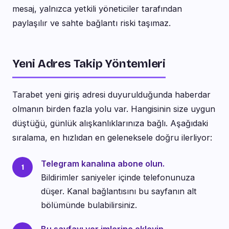
mesaj, yalnızca yetkili yöneticiler tarafından
paylaşılır ve sahte bağlantı riski taşımaz.
Yeni Adres Takip Yöntemleri
Tarabet yeni giriş adresi duyurulduğunda haberdar
olmanın birden fazla yolu var. Hangisinin size uygun
düştüğü, günlük alışkanlıklarınıza bağlı. Aşağıdaki
sıralama, en hızlıdan en geleneksele doğru ilerliyor:
Telegram kanalına abone olun.
Bildirimler saniyeler içinde telefonunuza
düşer. Kanal bağlantısını bu sayfanın alt
bölümünde bulabilirsiniz.