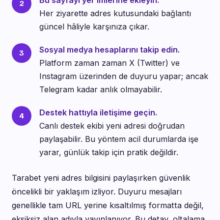
Bu sayfayı yer imlerine ekleyin.
Her ziyarette adres kutusundaki bağlantı
güncel hâliyle karşınıza çıkar.
Sosyal medya hesaplarını takip edin.
Platform zaman zaman X (Twitter) ve
Instagram üzerinden de duyuru yapar; ancak
Telegram kadar anlık olmayabilir.
Destek hattıyla iletişime geçin.
Canlı destek ekibi yeni adresi doğrudan
paylaşabilir. Bu yöntem acil durumlarda işe
yarar, günlük takip için pratik değildir.
Tarabet yeni adres bilgisini paylaşırken güvenlik
öncelikli bir yaklaşım izliyor. Duyuru mesajları
genellikle tam URL yerine kısaltılmış formatta değil,
eksiksiz alan adıyla yayınlanıyor. Bu detay, oltalama