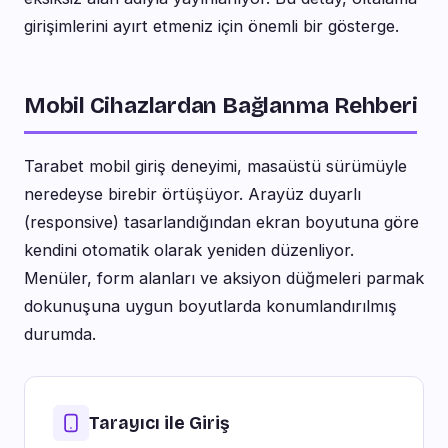
girişimlerini ayırt etmeniz için önemli bir gösterge.
Mobil Cihazlardan Bağlanma Rehberi
Tarabet mobil giriş deneyimi, masaüstü sürümüyle
neredeyse birebir örtüşüyor. Arayüz duyarlı
(responsive) tasarlandığından ekran boyutuna göre
kendini otomatik olarak yeniden düzenliyor.
Menüler, form alanları ve aksiyon düğmeleri parmak
dokunuşuna uygun boyutlarda konumlandırılmış
durumda.
Tarayıcı ile Giriş