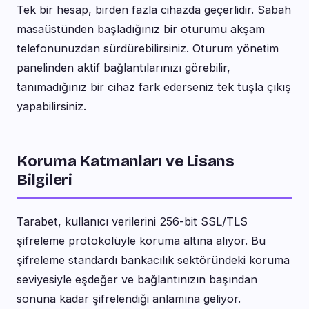
Tek bir hesap, birden fazla cihazda geçerlidir. Sabah
masaüstünden başladığınız bir oturumu akşam
telefonunuzdan sürdürebilirsiniz. Oturum yönetim
panelinden aktif bağlantılarınızı görebilir,
tanımadığınız bir cihaz fark ederseniz tek tuşla çıkış
yapabilirsiniz.
Koruma Katmanları ve Lisans
Bilgileri
Tarabet, kullanıcı verilerini 256-bit SSL/TLS
şifreleme protokolüyle koruma altına alıyor. Bu
şifreleme standardı bankacılık sektöründeki koruma
seviyesiyle eşdeğer ve bağlantınızın başından
sonuna kadar şifrelendiği anlamına geliyor.