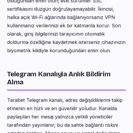
olduğundan emin olun; eski sürümler SSL
sertifikasını düzgün doğrulayamayabilir. İkincisi,
halka açık Wi-Fi ağlarında bağlanıyorsanız VPN
kullanmanız verilerinizi ek bir katmanla korur. Son
olarak, giriş bilgilerinizi tarayıcının otomatik
doldurma özelliğine kaydetmek isterseniz cihazınızın
biyometrik kilidiyle korunduğundan emin olun.
Telegram Kanalıyla Anlık Bildirim
Alma
Tarabet Telegram kanalı, adres değişikliklerini takip
etmenin en hızlı ve en güvenilir yoludur. Kanalda
paylaşılan her mesaj yalnızca yetkili yöneticiler
tarafından yayınlanır; bu da sahte bağlantı riskini