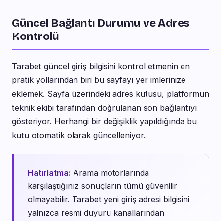
Güncel Bağlantı Durumu ve Adres
Kontrolü
Tarabet güncel giriş bilgisini kontrol etmenin en
pratik yollarından biri bu sayfayı yer imlerinize
eklemek. Sayfa üzerindeki adres kutusu, platformun
teknik ekibi tarafından doğrulanan son bağlantıyı
gösteriyor. Herhangi bir değişiklik yapıldığında bu
kutu otomatik olarak güncelleniyor.
Hatırlatma:
Arama motorlarında
karşılaştığınız sonuçların tümü güvenilir
olmayabilir. Tarabet yeni giriş adresi bilgisini
yalnızca resmi duyuru kanallarından