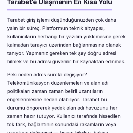
Tarabet'e Ulaşmanın En Kısa Yolu
Tarabet giriş işlemi düşündüğünüzden çok daha
yalın bir süreç. Platformun teknik altyapısı,
kullanıcıların herhangi bir yazılım yüklemesine gerek
kalmadan tarayıcı üzerinden bağlanmasına olanak
tanıyor. Yapmanız gereken tek şey doğru adresi
bilmek ve bu adresi güvenilir bir kaynaktan edinmek.
Peki neden adres sürekli değişiyor?
Telekomünikasyon düzenlemeleri ve alan adı
politikaları zaman zaman belirli uzantıların
engellenmesine neden olabiliyor. Tarabet bu
durumu öngörerek yedek alan adı havuzunu her
zaman hazır tutuyor. Kullanıcı tarafında hissedilen
tek fark, bağlantının sonundaki rakamların veya
uzantının değişmesi — hesap bilgileri, bakiye