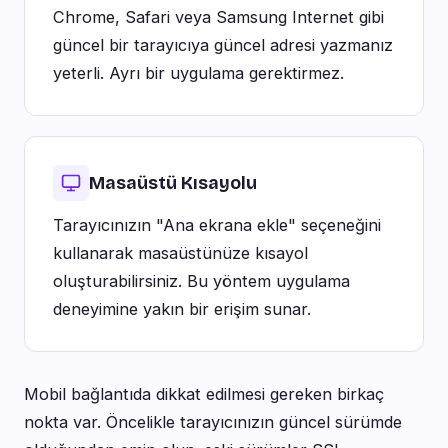
Chrome, Safari veya Samsung Internet gibi
güncel bir tarayıcıya güncel adresi yazmanız
yeterli. Ayrı bir uygulama gerektirmez.
Masaüstü Kısayolu
Tarayıcınızın "Ana ekrana ekle" seçeneğini
kullanarak masaüstünüze kısayol
oluşturabilirsiniz. Bu yöntem uygulama
deneyimine yakın bir erişim sunar.
Mobil bağlantıda dikkat edilmesi gereken birkaç
nokta var. Öncelikle tarayıcınızın güncel sürümde