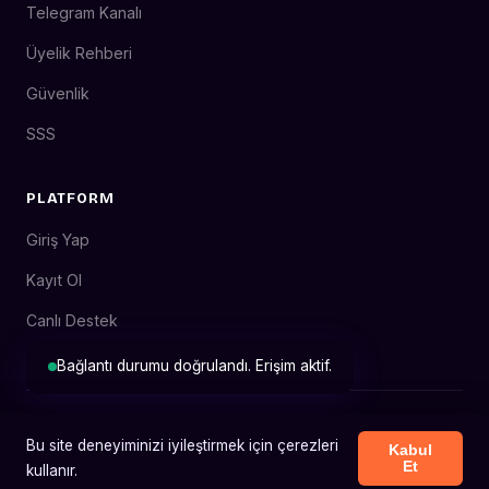
Telegram Kanalı
Üyelik Rehberi
Güvenlik
SSS
PLATFORM
Giriş Yap
Kayıt Ol
Canlı Destek
Bağlantı durumu doğrulandı. Erişim aktif.
© 2026 Tarabet. Tüm hakları saklıdır. 18+ Sorumlu oyun ilkeleri
Bu site deneyiminizi iyileştirmek için çerezleri
geçerlidir.
Kabul
Et
kullanır.
Son güncelleme: 19 Haziran 2026