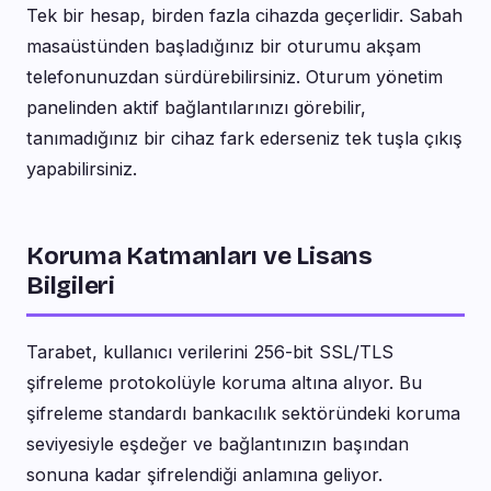
Tek bir hesap, birden fazla cihazda geçerlidir. Sabah
masaüstünden başladığınız bir oturumu akşam
telefonunuzdan sürdürebilirsiniz. Oturum yönetim
panelinden aktif bağlantılarınızı görebilir,
tanımadığınız bir cihaz fark ederseniz tek tuşla çıkış
yapabilirsiniz.
Koruma Katmanları ve Lisans
Bilgileri
Tarabet, kullanıcı verilerini 256-bit SSL/TLS
şifreleme protokolüyle koruma altına alıyor. Bu
şifreleme standardı bankacılık sektöründeki koruma
seviyesiyle eşdeğer ve bağlantınızın başından
sonuna kadar şifrelendiği anlamına geliyor.