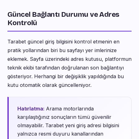
Güncel Bağlantı Durumu ve Adres
Kontrolü
Tarabet güncel giriş bilgisini kontrol etmenin en
pratik yollarından biri bu sayfayı yer imlerinize
eklemek. Sayfa üzerindeki adres kutusu, platformun
teknik ekibi tarafından doğrulanan son bağlantıyı
gösteriyor. Herhangi bir değişiklik yapıldığında bu
kutu otomatik olarak güncelleniyor.
Hatırlatma:
Arama motorlarında
karşılaştığınız sonuçların tümü güvenilir
olmayabilir. Tarabet yeni giriş adresi bilgisini
yalnızca resmi duyuru kanallarından