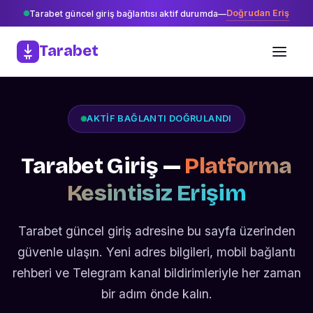
Doğrudan Eriş
Tarabet güncel giriş bağlantısı aktif durumda
—
Tarabet
AKTIF BAĞLANTI DOĞRULANDI
Tarabet Giriş —
Platforma
Kesintisiz Erişim
Tarabet güncel giriş adresine bu sayfa üzerinden
güvenle ulaşın. Yeni adres bilgileri, mobil bağlantı
rehberi ve Telegram kanal bildirimleriyle her zaman
bir adım önde kalın.