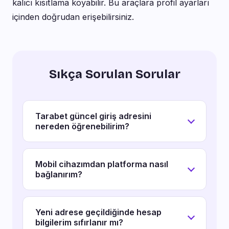
kalıcı kısıtlama koyabilir. Bu araçlara profil ayarları
içinden doğrudan erişebilirsiniz.
Sıkça Sorulan Sorular
Tarabet güncel giriş adresini
nereden öğrenebilirim?
Bu sayfadaki adres kutusu düzenli olarak
güncellenmektedir. Bunun yanı sıra Tarabet
Mobil cihazımdan platforma nasıl
bağlanırım?
Telegram kanalını takip ederek her yeni
bağlantı bildirimini anında alabilirsiniz. Kanal
Telefonunuzun varsayılan tarayıcısına güncel
duyuruları yalnızca yetkili yöneticiler
adresi girerek doğrudan erişebilirsiniz. Arayüz
Yeni adrese geçildiğinde hesap
tarafından paylaşılır.
bilgilerim sıfırlanır mı?
mobil uyumlu olduğundan ekstra uygulama