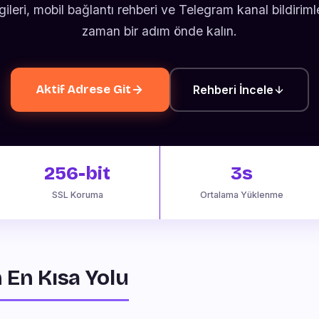
gileri, mobil bağlantı rehberi ve Telegram kanal bildiriml
zaman bir adım önde kalın.
Aktif Adrese Git
Rehberi İncele
256-bit
3s
SSL Koruma
Ortalama Yüklenme
 En Kısa Yolu