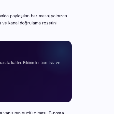
analda paylaşılan her mesaj yalnızca
ısı ve kanal doğrulama rozetini
ala katılın. Bildirimler ücretsiz ve
ma yapısının güçlü olması. E-posta