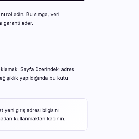
ntrol edin. Bu simge, veri
ı garanti eder.
e eklemek. Sayfa üzerindeki adres
ğişiklik yapıldığında bu kutu
eni giriş adresi bilgisini
amadan kullanmaktan kaçının.