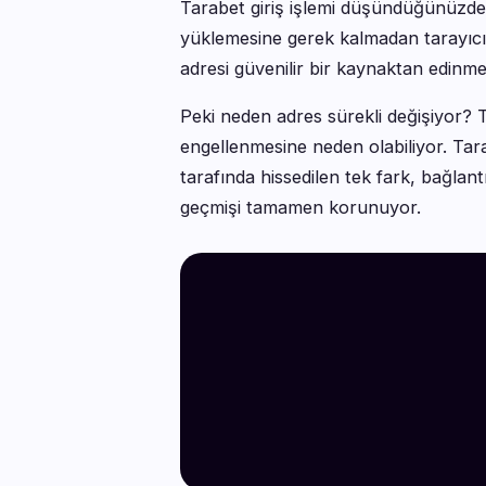
Tarabet giriş işlemi düşündüğünüzden 
yüklemesine gerek kalmadan tarayıcı
adresi güvenilir bir kaynaktan edinme
Peki neden adres sürekli değişiyor? 
engellenmesine neden olabiliyor. Ta
tarafında hissedilen tek fark, bağla
geçmişi tamamen korunuyor.