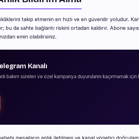
kliklerini takip etmenin en hızlı ve en güvenilir yoludur. K
nır; bu da sahte bağlantı riskini ortadan kaldırır. Abone say
ızdan emin olabilirsiniz.
elegram Kanalı
nlı bakım süreleri ve özel kampanya duyurularını kaçırmamak için kan
sebebi mesajların anlık iletilmesi ve kanal yönetici doğrula