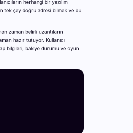
anıcıların herhangi bir yazılım
n tek şey doğru adresi bilmek ve bu
an zaman belirli uzantıların
man hazır tutuyor. Kullanıcı
ap bilgileri, bakiye durumu ve oyun