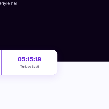
eriyle her
05:15:19
Türkiye Saati