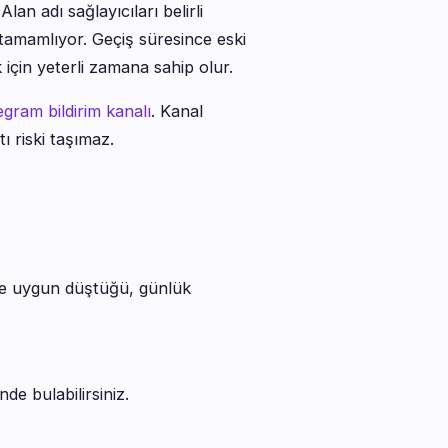
an adı sağlayıcıları belirli
e tamamlıyor. Geçiş süresince eski
için yeterli zamana sahip olur.
egram bildirim kanalı
. Kanal
ı riski taşımaz.
ize uygun düştüğü, günlük
de bulabilirsiniz.