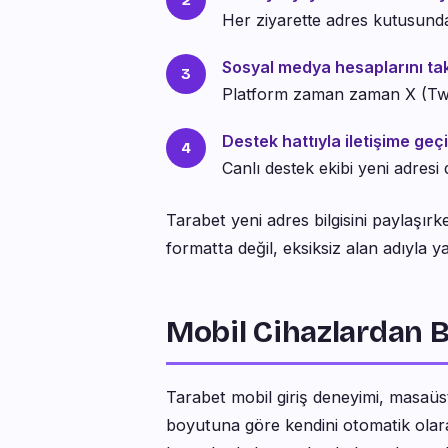
Her ziyarette adres kutusundak
Sosyal medya hesaplarını tak
Platform zaman zaman X (Twit
Destek hattıyla iletişime geçi
Canlı destek ekibi yeni adresi
Tarabet yeni adres bilgisini paylaşırk
formatta değil, eksiksiz alan adıyla y
Mobil Cihazlardan 
Tarabet mobil giriş deneyimi, masaü
boyutuna göre kendini otomatik ola