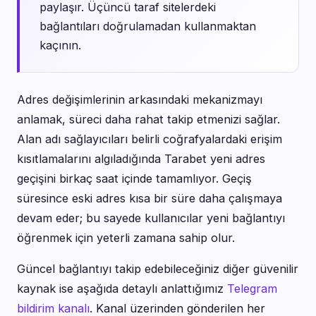
paylaşır. Üçüncü taraf sitelerdeki
bağlantıları doğrulamadan kullanmaktan
kaçının.
Adres değişimlerinin arkasındaki mekanizmayı
anlamak, süreci daha rahat takip etmenizi sağlar.
Alan adı sağlayıcıları belirli coğrafyalardaki erişim
kısıtlamalarını algıladığında Tarabet yeni adres
geçişini birkaç saat içinde tamamlıyor. Geçiş
süresince eski adres kısa bir süre daha çalışmaya
devam eder; bu sayede kullanıcılar yeni bağlantıyı
öğrenmek için yeterli zamana sahip olur.
Güncel bağlantıyı takip edebileceğiniz diğer güvenilir
kaynak ise aşağıda detaylı anlattığımız
Telegram
bildirim kanalı
. Kanal üzerinden gönderilen her