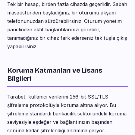
Tek bir hesap, birden fazla cihazda geçerlidir. Sabah
masaüstünden başladığınız bir oturumu akşam
telefonunuzdan sürdürebilirsiniz. Oturum yönetim
panelinden aktif bağlantılarınızı görebilir,
tanımadığınız bir cihaz fark ederseniz tek tuşla çıkış
yapabilirsiniz.
Koruma Katmanları ve Lisans
Bilgileri
Tarabet, kullanıcı verilerini 256-bit SSL/TLS
şifreleme protokolüyle koruma altına alıyor. Bu
şifreleme standardı bankacılık sektöründeki koruma
seviyesiyle eşdeğer ve bağlantınızın başından
sonuna kadar şifrelendiği anlamına geliyor.