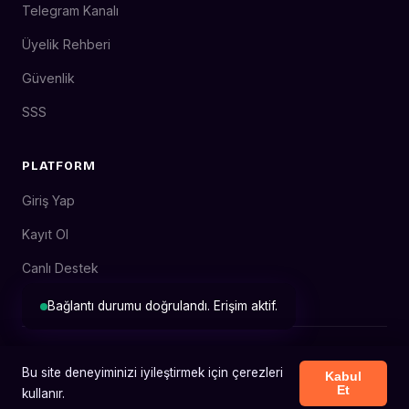
Telegram Kanalı
Üyelik Rehberi
Güvenlik
SSS
PLATFORM
Giriş Yap
Kayıt Ol
Canlı Destek
Bağlantı durumu doğrulandı. Erişim aktif.
© 2026 Tarabet. Tüm hakları saklıdır. 18+ Sorumlu oyun ilkeleri
Bu site deneyiminizi iyileştirmek için çerezleri
geçerlidir.
Kabul
Et
kullanır.
Son güncelleme: 19 Haziran 2026