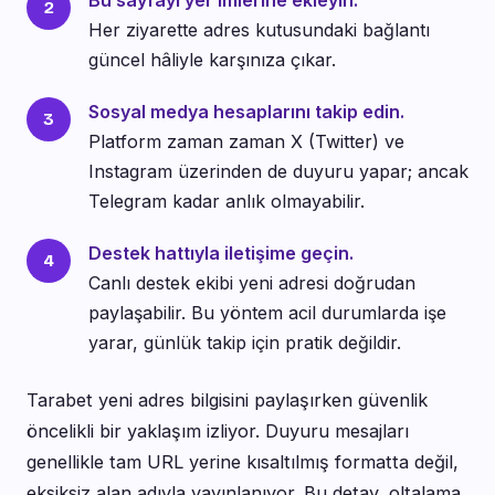
Bu sayfayı yer imlerine ekleyin.
Her ziyarette adres kutusundaki bağlantı
güncel hâliyle karşınıza çıkar.
Sosyal medya hesaplarını takip edin.
Platform zaman zaman X (Twitter) ve
Instagram üzerinden de duyuru yapar; ancak
Telegram kadar anlık olmayabilir.
Destek hattıyla iletişime geçin.
Canlı destek ekibi yeni adresi doğrudan
paylaşabilir. Bu yöntem acil durumlarda işe
yarar, günlük takip için pratik değildir.
Tarabet yeni adres bilgisini paylaşırken güvenlik
öncelikli bir yaklaşım izliyor. Duyuru mesajları
genellikle tam URL yerine kısaltılmış formatta değil,
eksiksiz alan adıyla yayınlanıyor. Bu detay, oltalama