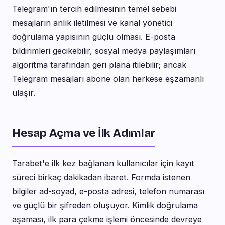
Telegram'ın tercih edilmesinin temel sebebi
mesajların anlık iletilmesi ve kanal yönetici
doğrulama yapısının güçlü olması. E-posta
bildirimleri gecikebilir, sosyal medya paylaşımları
algoritma tarafından geri plana itilebilir; ancak
Telegram mesajları abone olan herkese eşzamanlı
ulaşır.
Hesap Açma ve İlk Adımlar
Tarabet'e ilk kez bağlanan kullanıcılar için kayıt
süreci birkaç dakikadan ibaret. Formda istenen
bilgiler ad-soyad, e-posta adresi, telefon numarası
ve güçlü bir şifreden oluşuyor. Kimlik doğrulama
aşaması, ilk para çekme işlemi öncesinde devreye