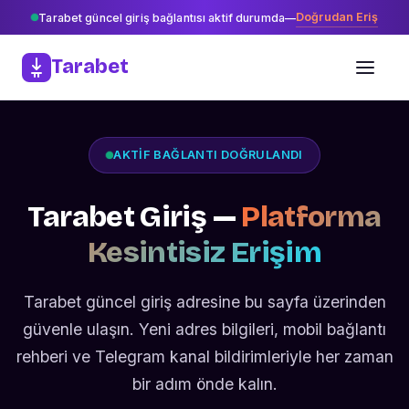
Doğrudan Eriş
Tarabet güncel giriş bağlantısı aktif durumda
—
Tarabet
AKTIF BAĞLANTI DOĞRULANDI
Tarabet Giriş —
Platforma
Kesintisiz Erişim
Tarabet güncel giriş adresine bu sayfa üzerinden
güvenle ulaşın. Yeni adres bilgileri, mobil bağlantı
rehberi ve Telegram kanal bildirimleriyle her zaman
bir adım önde kalın.