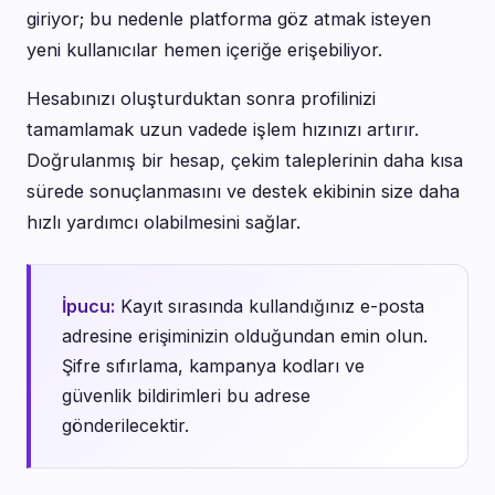
giriyor; bu nedenle platforma göz atmak isteyen
yeni kullanıcılar hemen içeriğe erişebiliyor.
Hesabınızı oluşturduktan sonra profilinizi
tamamlamak uzun vadede işlem hızınızı artırır.
Doğrulanmış bir hesap, çekim taleplerinin daha kısa
sürede sonuçlanmasını ve destek ekibinin size daha
hızlı yardımcı olabilmesini sağlar.
İpucu:
Kayıt sırasında kullandığınız e-posta
adresine erişiminizin olduğundan emin olun.
Şifre sıfırlama, kampanya kodları ve
güvenlik bildirimleri bu adrese
gönderilecektir.