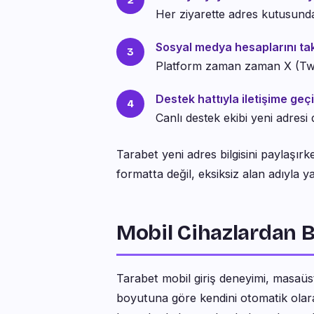
Her ziyarette adres kutusundak
Sosyal medya hesaplarını tak
Platform zaman zaman X (Twit
Destek hattıyla iletişime geçi
Canlı destek ekibi yeni adresi
Tarabet yeni adres bilgisini paylaşırk
formatta değil, eksiksiz alan adıyla y
Mobil Cihazlardan 
Tarabet mobil giriş deneyimi, masaü
boyutuna göre kendini otomatik ola