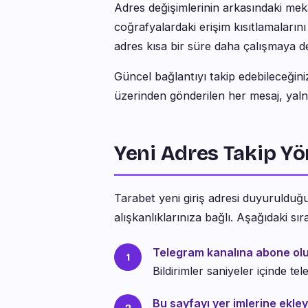
Adres değişimlerinin arkasındaki meka
coğrafyalardaki erişim kısıtlamalarını
adres kısa bir süre daha çalışmaya d
Güncel bağlantıyı takip edebileceğini
üzerinden gönderilen her mesaj, yalnız
Yeni Adres Takip Yö
Tarabet yeni giriş adresi duyurulduğ
alışkanlıklarınıza bağlı. Aşağıdaki sı
Telegram kanalına abone olu
Bildirimler saniyeler içinde t
Bu sayfayı yer imlerine ekley