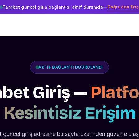
Doğrudan Eriş
Tarabet güncel giriş bağlantısı aktif durumda
—
AKTIF BAĞLANTI DOĞRULANDI
abet Giriş —
Platf
Kesintisiz Erişim
 güncel giriş adresine bu sayfa üzerinden güvenle ulaş