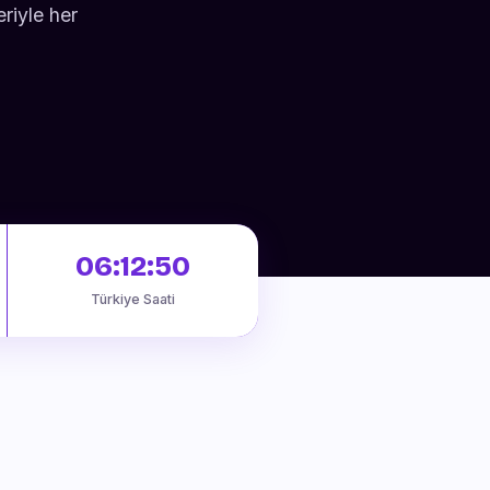
eriyle her
06:12:51
Türkiye Saati