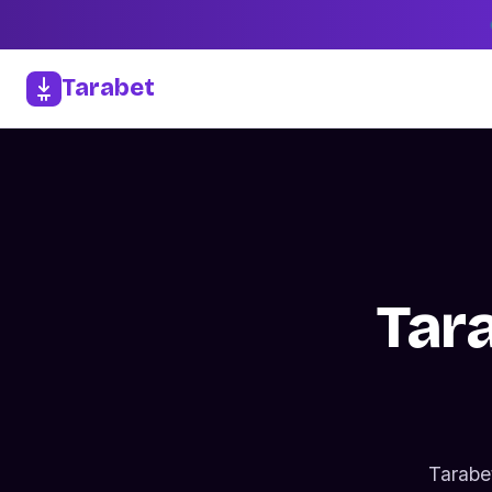
Tarabet
Tar
Tarabet