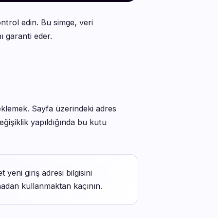
ntrol edin. Bu simge, veri
ı garanti eder.
e eklemek. Sayfa üzerindeki adres
ğişiklik yapıldığında bu kutu
eni giriş adresi bilgisini
amadan kullanmaktan kaçının.