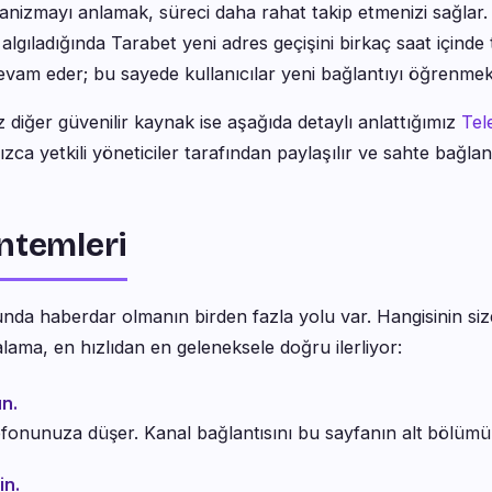
nizmayı anlamak, süreci daha rahat takip etmenizi sağlar. Al
 algıladığında Tarabet yeni adres geçişini birkaç saat içind
evam eder; bu sayede kullanıcılar yeni bağlantıyı öğrenmek 
z diğer güvenilir kaynak ise aşağıda detaylı anlattığımız
Tel
ca yetkili yöneticiler tarafından paylaşılır ve sahte bağlant
ntemleri
unda haberdar olmanın birden fazla yolu var. Hangisinin s
ralama, en hızlıdan en geleneksele doğru ilerliyor:
n.
elefonunuza düşer. Kanal bağlantısını bu sayfanın alt bölümün
in.