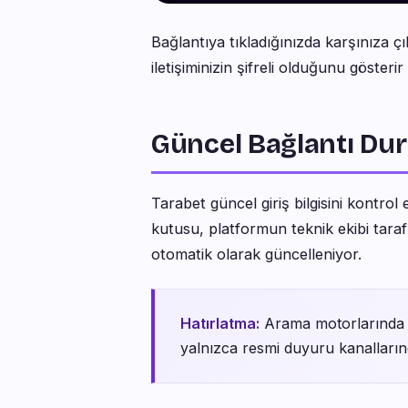
Bağlantıya tıkladığınızda karşınıza çı
iletişiminizin şifreli olduğunu göster
Güncel Bağlantı Du
Tarabet güncel giriş bilgisini kontrol
kutusu, platformun teknik ekibi taraf
otomatik olarak güncelleniyor.
Hatırlatma:
Arama motorlarında kar
yalnızca resmi duyuru kanalların