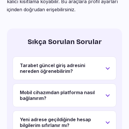
kalıcı kısıtlama koyabilir. Bu araçlara profil ayarları
içinden doğrudan erişebilirsiniz.
Sıkça Sorulan Sorular
Tarabet güncel giriş adresini
nereden öğrenebilirim?
Bu sayfadaki adres kutusu düzenli olarak
güncellenmektedir. Bunun yanı sıra Tarabet
Mobil cihazımdan platforma nasıl
bağlanırım?
Telegram kanalını takip ederek her yeni
bağlantı bildirimini anında alabilirsiniz. Kanal
Telefonunuzun varsayılan tarayıcısına güncel
duyuruları yalnızca yetkili yöneticiler
adresi girerek doğrudan erişebilirsiniz. Arayüz
Yeni adrese geçildiğinde hesap
tarafından paylaşılır.
bilgilerim sıfırlanır mı?
mobil uyumlu olduğundan ekstra uygulama