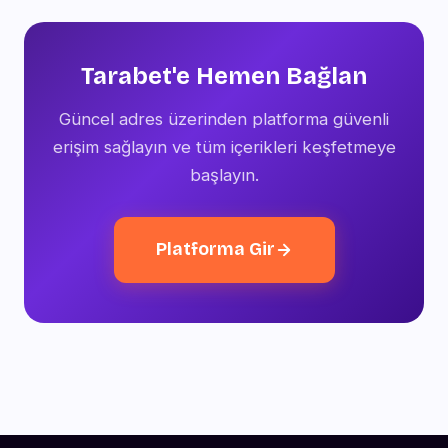
giriş yapabilirsiniz. Aktif oturumlarınızı profil
panelinden takip etmeniz güvenliğiniz
açısından faydalıdır.
Tarabet'e Hemen Bağlan
Güncel adres üzerinden platforma güvenli
erişim sağlayın ve tüm içerikleri keşfetmeye
başlayın.
Platforma Gir