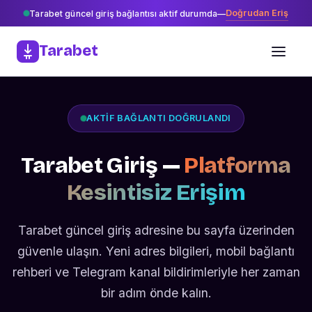
Doğrudan Eriş
Tarabet güncel giriş bağlantısı aktif durumda
—
Tarabet
AKTIF BAĞLANTI DOĞRULANDI
Tarabet Giriş —
Platforma
Kesintisiz Erişim
Tarabet güncel giriş adresine bu sayfa üzerinden
güvenle ulaşın. Yeni adres bilgileri, mobil bağlantı
rehberi ve Telegram kanal bildirimleriyle her zaman
bir adım önde kalın.