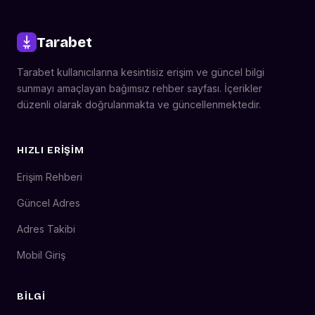
Tarabet
Tarabet kullanıcılarına kesintisiz erişim ve güncel bilgi
sunmayı amaçlayan bağımsız rehber sayfası. İçerikler
düzenli olarak doğrulanmakta ve güncellenmektedir.
HIZLI ERIŞIM
Erişim Rehberi
Güncel Adres
Adres Takibi
Mobil Giriş
BILGI