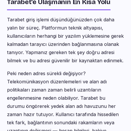
Tarabet'e Ulaşmanın En Kısa Yolu
Tarabet giriş işlemi düşündüğünüzden çok daha
yalın bir süreç. Platformun teknik altyapısı,
kullanıcıların herhangi bir yazılım yüklemesine gerek
kalmadan tarayıcı üzerinden bağlanmasına olanak
tanıyor. Yapmanız gereken tek şey doğru adresi
bilmek ve bu adresi güvenilir bir kaynaktan edinmek.
Peki neden adres sürekli değişiyor?
Telekomünikasyon düzenlemeleri ve alan adı
politikaları zaman zaman belirli uzantıların
engellenmesine neden olabiliyor. Tarabet bu
durumu öngörerek yedek alan adı havuzunu her
zaman hazır tutuyor. Kullanıcı tarafında hissedilen
tek fark, bağlantının sonundaki rakamların veya
uzantının değişmesi — hesap bilgileri, bakiye