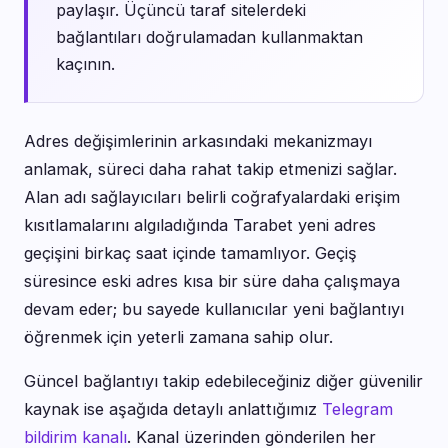
paylaşır. Üçüncü taraf sitelerdeki
bağlantıları doğrulamadan kullanmaktan
kaçının.
Adres değişimlerinin arkasındaki mekanizmayı
anlamak, süreci daha rahat takip etmenizi sağlar.
Alan adı sağlayıcıları belirli coğrafyalardaki erişim
kısıtlamalarını algıladığında Tarabet yeni adres
geçişini birkaç saat içinde tamamlıyor. Geçiş
süresince eski adres kısa bir süre daha çalışmaya
devam eder; bu sayede kullanıcılar yeni bağlantıyı
öğrenmek için yeterli zamana sahip olur.
Güncel bağlantıyı takip edebileceğiniz diğer güvenilir
kaynak ise aşağıda detaylı anlattığımız
Telegram
bildirim kanalı
. Kanal üzerinden gönderilen her