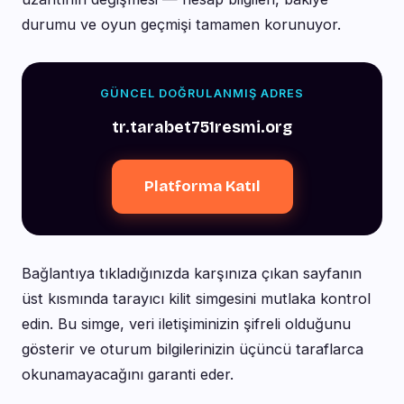
durumu ve oyun geçmişi tamamen korunuyor.
GÜNCEL DOĞRULANMIŞ ADRES
tr.tarabet751resmi.org
Platforma Katıl
Bağlantıya tıkladığınızda karşınıza çıkan sayfanın
üst kısmında tarayıcı kilit simgesini mutlaka kontrol
edin. Bu simge, veri iletişiminizin şifreli olduğunu
gösterir ve oturum bilgilerinizin üçüncü taraflarca
okunamayacağını garanti eder.