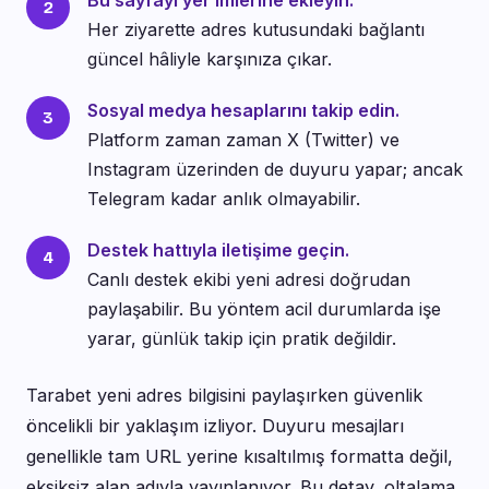
Bu sayfayı yer imlerine ekleyin.
Her ziyarette adres kutusundaki bağlantı
güncel hâliyle karşınıza çıkar.
Sosyal medya hesaplarını takip edin.
Platform zaman zaman X (Twitter) ve
Instagram üzerinden de duyuru yapar; ancak
Telegram kadar anlık olmayabilir.
Destek hattıyla iletişime geçin.
Canlı destek ekibi yeni adresi doğrudan
paylaşabilir. Bu yöntem acil durumlarda işe
yarar, günlük takip için pratik değildir.
Tarabet yeni adres bilgisini paylaşırken güvenlik
öncelikli bir yaklaşım izliyor. Duyuru mesajları
genellikle tam URL yerine kısaltılmış formatta değil,
eksiksiz alan adıyla yayınlanıyor. Bu detay, oltalama