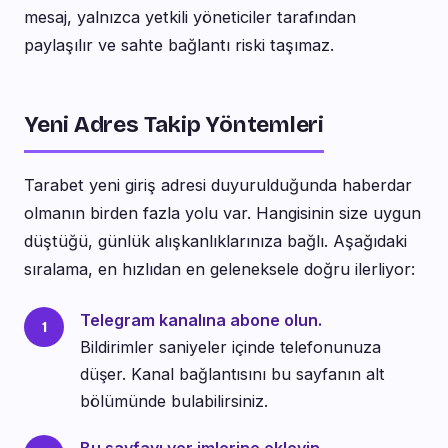
mesaj, yalnızca yetkili yöneticiler tarafından
paylaşılır ve sahte bağlantı riski taşımaz.
Yeni Adres Takip Yöntemleri
Tarabet yeni giriş adresi duyurulduğunda haberdar
olmanın birden fazla yolu var. Hangisinin size uygun
düştüğü, günlük alışkanlıklarınıza bağlı. Aşağıdaki
sıralama, en hızlıdan en geleneksele doğru ilerliyor:
Telegram kanalına abone olun.
Bildirimler saniyeler içinde telefonunuza
düşer. Kanal bağlantısını bu sayfanın alt
bölümünde bulabilirsiniz.