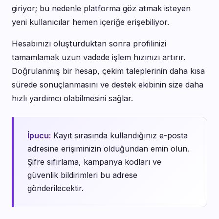
giriyor; bu nedenle platforma göz atmak isteyen
yeni kullanıcılar hemen içeriğe erişebiliyor.
Hesabınızı oluşturduktan sonra profilinizi
tamamlamak uzun vadede işlem hızınızı artırır.
Doğrulanmış bir hesap, çekim taleplerinin daha kısa
sürede sonuçlanmasını ve destek ekibinin size daha
hızlı yardımcı olabilmesini sağlar.
İpucu:
Kayıt sırasında kullandığınız e-posta
adresine erişiminizin olduğundan emin olun.
Şifre sıfırlama, kampanya kodları ve
güvenlik bildirimleri bu adrese
gönderilecektir.