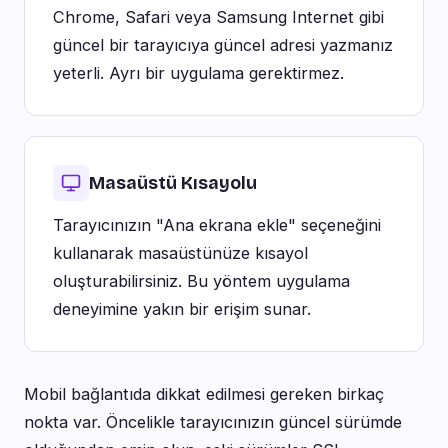
Chrome, Safari veya Samsung Internet gibi
güncel bir tarayıcıya güncel adresi yazmanız
yeterli. Ayrı bir uygulama gerektirmez.
Masaüstü Kısayolu
Tarayıcınızın "Ana ekrana ekle" seçeneğini
kullanarak masaüstünüze kısayol
oluşturabilirsiniz. Bu yöntem uygulama
deneyimine yakın bir erişim sunar.
Mobil bağlantıda dikkat edilmesi gereken birkaç
nokta var. Öncelikle tarayıcınızın güncel sürümde