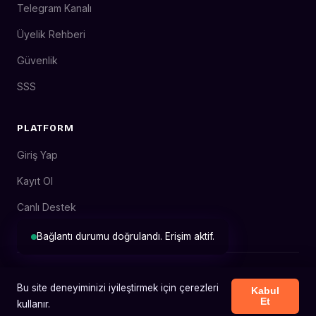
Telegram Kanalı
Üyelik Rehberi
Güvenlik
SSS
PLATFORM
Giriş Yap
Kayıt Ol
Canlı Destek
Bağlantı durumu doğrulandı. Erişim aktif.
© 2026 Tarabet. Tüm hakları saklıdır. 18+ Sorumlu oyun ilkeleri
Bu site deneyiminizi iyileştirmek için çerezleri
geçerlidir.
Kabul
Et
kullanır.
Son güncelleme: 19 Haziran 2026