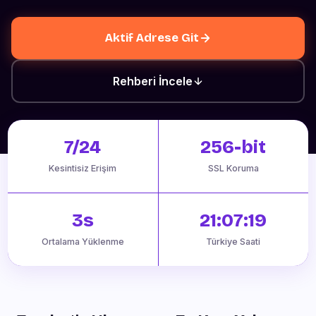
Aktif Adrese Git
Rehberi İncele
7/24
256-bit
Kesintisiz Erişim
SSL Koruma
3s
21:07:20
Ortalama Yüklenme
Türkiye Saati