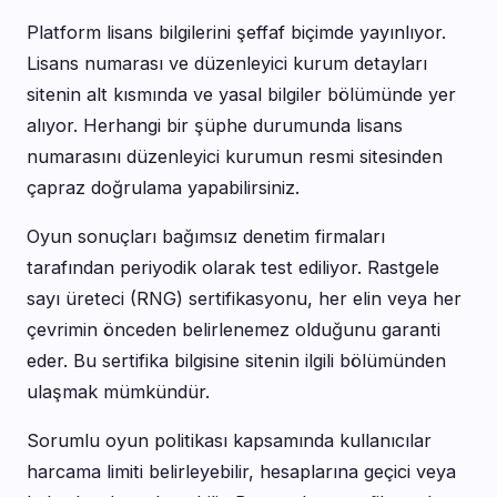
Platform lisans bilgilerini şeffaf biçimde yayınlıyor.
Lisans numarası ve düzenleyici kurum detayları
sitenin alt kısmında ve yasal bilgiler bölümünde yer
alıyor. Herhangi bir şüphe durumunda lisans
numarasını düzenleyici kurumun resmi sitesinden
çapraz doğrulama yapabilirsiniz.
Oyun sonuçları bağımsız denetim firmaları
tarafından periyodik olarak test ediliyor. Rastgele
sayı üreteci (RNG) sertifikasyonu, her elin veya her
çevrimin önceden belirlenemez olduğunu garanti
eder. Bu sertifika bilgisine sitenin ilgili bölümünden
ulaşmak mümkündür.
Sorumlu oyun politikası kapsamında kullanıcılar
harcama limiti belirleyebilir, hesaplarına geçici veya