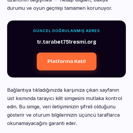
durumu ve oyun geçmişi tamamen korunuyor.
GÜNCEL DOĞRULANMIŞ ADRES
tr.tarabet751resmi.org
Platforma Katıl
Bağlantıya tıkladığınızda karşınıza çıkan sayfanın
üst kısmında tarayıcı kilit simgesini mutlaka kontrol
edin. Bu simge, veri iletişiminizin şifreli olduğunu
gösterir ve oturum bilgilerinizin üçüncü taraflarca
okunamayacağını garanti eder.