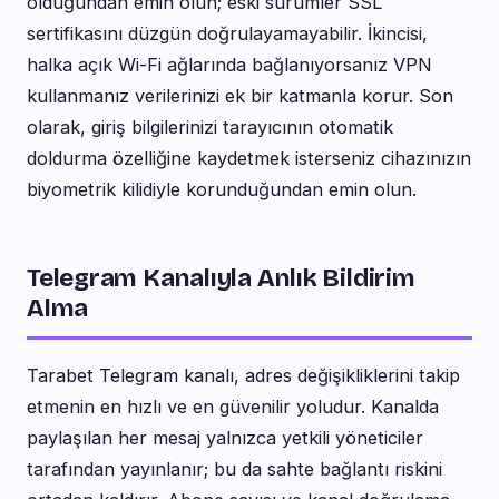
olduğundan emin olun; eski sürümler SSL
sertifikasını düzgün doğrulayamayabilir. İkincisi,
halka açık Wi-Fi ağlarında bağlanıyorsanız VPN
kullanmanız verilerinizi ek bir katmanla korur. Son
olarak, giriş bilgilerinizi tarayıcının otomatik
doldurma özelliğine kaydetmek isterseniz cihazınızın
biyometrik kilidiyle korunduğundan emin olun.
Telegram Kanalıyla Anlık Bildirim
Alma
Tarabet Telegram kanalı, adres değişikliklerini takip
etmenin en hızlı ve en güvenilir yoludur. Kanalda
paylaşılan her mesaj yalnızca yetkili yöneticiler
tarafından yayınlanır; bu da sahte bağlantı riskini