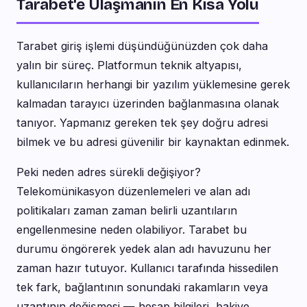
Tarabet'e Ulaşmanın En Kısa Yolu
Tarabet giriş işlemi düşündüğünüzden çok daha
yalın bir süreç. Platformun teknik altyapısı,
kullanıcıların herhangi bir yazılım yüklemesine gerek
kalmadan tarayıcı üzerinden bağlanmasına olanak
tanıyor. Yapmanız gereken tek şey doğru adresi
bilmek ve bu adresi güvenilir bir kaynaktan edinmek.
Peki neden adres sürekli değişiyor?
Telekomünikasyon düzenlemeleri ve alan adı
politikaları zaman zaman belirli uzantıların
engellenmesine neden olabiliyor. Tarabet bu
durumu öngörerek yedek alan adı havuzunu her
zaman hazır tutuyor. Kullanıcı tarafında hissedilen
tek fark, bağlantının sonundaki rakamların veya
uzantının değişmesi — hesap bilgileri, bakiye