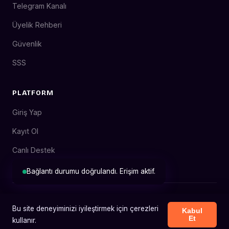
Telegram Kanalı
Üyelik Rehberi
Güvenlik
SSS
PLATFORM
Giriş Yap
Kayıt Ol
Canlı Destek
Bağlantı durumu doğrulandı. Erişim aktif.
© 2026 Tarabet. Tüm hakları saklıdır. 18+ Sorumlu oyun ilkeleri
Bu site deneyiminizi iyileştirmek için çerezleri
geçerlidir.
Kabul
Et
kullanır.
Son güncelleme: 19 Haziran 2026