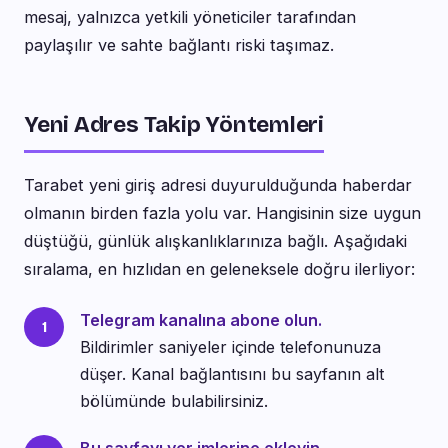
mesaj, yalnızca yetkili yöneticiler tarafından
paylaşılır ve sahte bağlantı riski taşımaz.
Yeni Adres Takip Yöntemleri
Tarabet yeni giriş adresi duyurulduğunda haberdar
olmanın birden fazla yolu var. Hangisinin size uygun
düştüğü, günlük alışkanlıklarınıza bağlı. Aşağıdaki
sıralama, en hızlıdan en geleneksele doğru ilerliyor:
Telegram kanalına abone olun.
Bildirimler saniyeler içinde telefonunuza
düşer. Kanal bağlantısını bu sayfanın alt
bölümünde bulabilirsiniz.