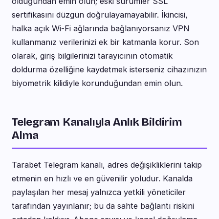
olduğundan emin olun; eski sürümler SSL
sertifikasını düzgün doğrulayamayabilir. İkincisi,
halka açık Wi-Fi ağlarında bağlanıyorsanız VPN
kullanmanız verilerinizi ek bir katmanla korur. Son
olarak, giriş bilgilerinizi tarayıcının otomatik
doldurma özelliğine kaydetmek isterseniz cihazınızın
biyometrik kilidiyle korunduğundan emin olun.
Telegram Kanalıyla Anlık Bildirim
Alma
Tarabet Telegram kanalı, adres değişikliklerini takip
etmenin en hızlı ve en güvenilir yoludur. Kanalda
paylaşılan her mesaj yalnızca yetkili yöneticiler
tarafından yayınlanır; bu da sahte bağlantı riskini