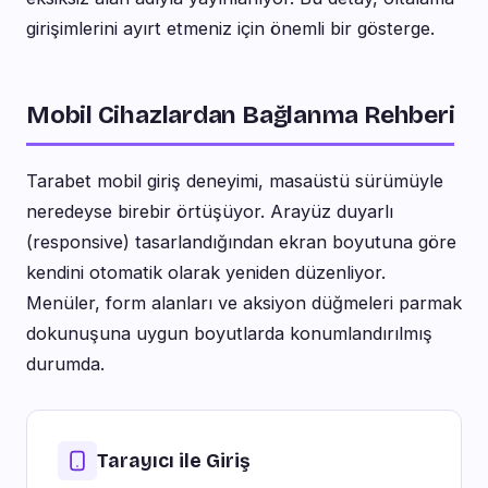
girişimlerini ayırt etmeniz için önemli bir gösterge.
Mobil Cihazlardan Bağlanma Rehberi
Tarabet mobil giriş deneyimi, masaüstü sürümüyle
neredeyse birebir örtüşüyor. Arayüz duyarlı
(responsive) tasarlandığından ekran boyutuna göre
kendini otomatik olarak yeniden düzenliyor.
Menüler, form alanları ve aksiyon düğmeleri parmak
dokunuşuna uygun boyutlarda konumlandırılmış
durumda.
Tarayıcı ile Giriş