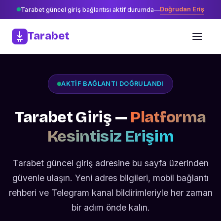
Doğrudan Eriş
Tarabet güncel giriş bağlantısı aktif durumda
—
Tarabet
AKTIF BAĞLANTI DOĞRULANDI
Tarabet Giriş —
Platforma
Kesintisiz Erişim
Tarabet güncel giriş adresine bu sayfa üzerinden
güvenle ulaşın. Yeni adres bilgileri, mobil bağlantı
rehberi ve Telegram kanal bildirimleriyle her zaman
bir adım önde kalın.