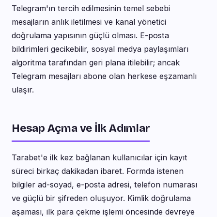
Telegram'ın tercih edilmesinin temel sebebi
mesajların anlık iletilmesi ve kanal yönetici
doğrulama yapısının güçlü olması. E-posta
bildirimleri gecikebilir, sosyal medya paylaşımları
algoritma tarafından geri plana itilebilir; ancak
Telegram mesajları abone olan herkese eşzamanlı
ulaşır.
Hesap Açma ve İlk Adımlar
Tarabet'e ilk kez bağlanan kullanıcılar için kayıt
süreci birkaç dakikadan ibaret. Formda istenen
bilgiler ad-soyad, e-posta adresi, telefon numarası
ve güçlü bir şifreden oluşuyor. Kimlik doğrulama
aşaması, ilk para çekme işlemi öncesinde devreye