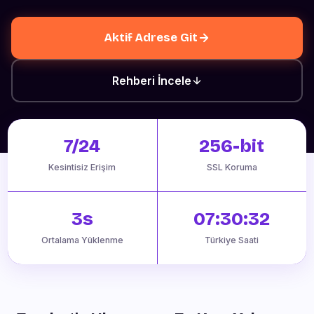
Aktif Adrese Git
Rehberi İncele
7/24
256-bit
Kesintisiz Erişim
SSL Koruma
3s
07:30:33
Ortalama Yüklenme
Türkiye Saati