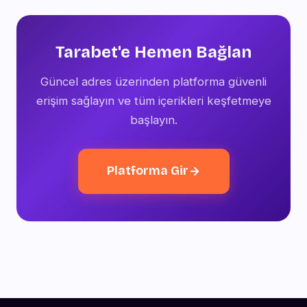
giriş yapabilirsiniz. Aktif oturumlarınızı profil
panelinden takip etmeniz güvenliğiniz
açısından faydalıdır.
Tarabet'e Hemen Bağlan
Güncel adres üzerinden platforma güvenli
erişim sağlayın ve tüm içerikleri keşfetmeye
başlayın.
Platforma Gir