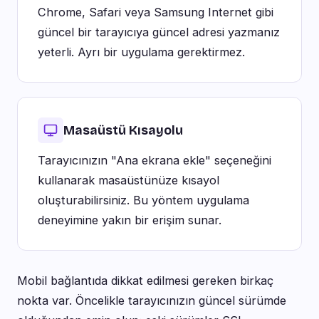
Chrome, Safari veya Samsung Internet gibi
güncel bir tarayıcıya güncel adresi yazmanız
yeterli. Ayrı bir uygulama gerektirmez.
Masaüstü Kısayolu
Tarayıcınızın "Ana ekrana ekle" seçeneğini
kullanarak masaüstünüze kısayol
oluşturabilirsiniz. Bu yöntem uygulama
deneyimine yakın bir erişim sunar.
Mobil bağlantıda dikkat edilmesi gereken birkaç
nokta var. Öncelikle tarayıcınızın güncel sürümde