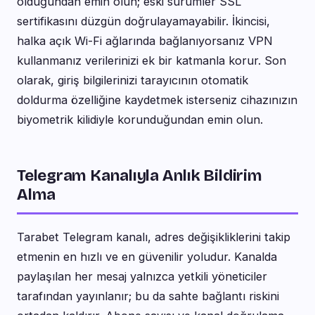
olduğundan emin olun; eski sürümler SSL
sertifikasını düzgün doğrulayamayabilir. İkincisi,
halka açık Wi-Fi ağlarında bağlanıyorsanız VPN
kullanmanız verilerinizi ek bir katmanla korur. Son
olarak, giriş bilgilerinizi tarayıcının otomatik
doldurma özelliğine kaydetmek isterseniz cihazınızın
biyometrik kilidiyle korunduğundan emin olun.
Telegram Kanalıyla Anlık Bildirim
Alma
Tarabet Telegram kanalı, adres değişikliklerini takip
etmenin en hızlı ve en güvenilir yoludur. Kanalda
paylaşılan her mesaj yalnızca yetkili yöneticiler
tarafından yayınlanır; bu da sahte bağlantı riskini