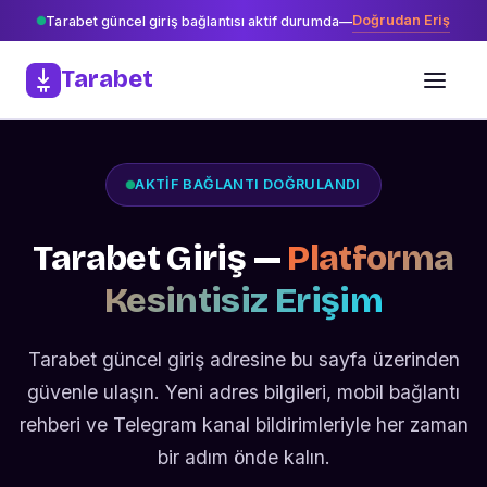
Doğrudan Eriş
Tarabet güncel giriş bağlantısı aktif durumda
—
Tarabet
AKTIF BAĞLANTI DOĞRULANDI
Tarabet Giriş —
Platforma
Kesintisiz Erişim
Tarabet güncel giriş adresine bu sayfa üzerinden
güvenle ulaşın. Yeni adres bilgileri, mobil bağlantı
rehberi ve Telegram kanal bildirimleriyle her zaman
bir adım önde kalın.