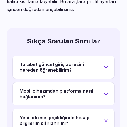
kalıcı kısıtlama koyabilir. Bu araçlara profil ayarları
içinden doğrudan erişebilirsiniz.
Sıkça Sorulan Sorular
Tarabet güncel giriş adresini
nereden öğrenebilirim?
Bu sayfadaki adres kutusu düzenli olarak
güncellenmektedir. Bunun yanı sıra Tarabet
Mobil cihazımdan platforma nasıl
bağlanırım?
Telegram kanalını takip ederek her yeni
bağlantı bildirimini anında alabilirsiniz. Kanal
Telefonunuzun varsayılan tarayıcısına güncel
duyuruları yalnızca yetkili yöneticiler
adresi girerek doğrudan erişebilirsiniz. Arayüz
Yeni adrese geçildiğinde hesap
tarafından paylaşılır.
bilgilerim sıfırlanır mı?
mobil uyumlu olduğundan ekstra uygulama