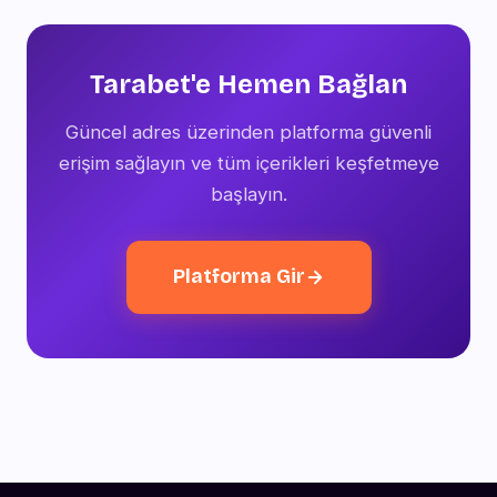
giriş yapabilirsiniz. Aktif oturumlarınızı profil
panelinden takip etmeniz güvenliğiniz
açısından faydalıdır.
Tarabet'e Hemen Bağlan
Güncel adres üzerinden platforma güvenli
erişim sağlayın ve tüm içerikleri keşfetmeye
başlayın.
Platforma Gir