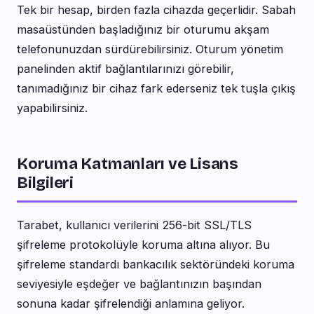
Tek bir hesap, birden fazla cihazda geçerlidir. Sabah
masaüstünden başladığınız bir oturumu akşam
telefonunuzdan sürdürebilirsiniz. Oturum yönetim
panelinden aktif bağlantılarınızı görebilir,
tanımadığınız bir cihaz fark ederseniz tek tuşla çıkış
yapabilirsiniz.
Koruma Katmanları ve Lisans
Bilgileri
Tarabet, kullanıcı verilerini 256-bit SSL/TLS
şifreleme protokolüyle koruma altına alıyor. Bu
şifreleme standardı bankacılık sektöründeki koruma
seviyesiyle eşdeğer ve bağlantınızın başından
sonuna kadar şifrelendiği anlamına geliyor.