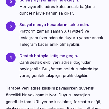
Bu sayfayı yer imlerine ekleyin.
Her ziyarette adres kutusundaki bağlantı
güncel hâliyle karşınıza çıkar.
Sosyal medya hesaplarını takip edin.
Platform zaman zaman X (Twitter) ve
Instagram üzerinden de duyuru yapar; ancak
Telegram kadar anlık olmayabilir.
Destek hattıyla iletişime geçin.
Canlı destek ekibi yeni adresi doğrudan
paylaşabilir. Bu yöntem acil durumlarda işe
yarar, günlük takip için pratik değildir.
Tarabet yeni adres bilgisini paylaşırken güvenlik
öncelikli bir yaklaşım izliyor. Duyuru mesajları
genellikle tam URL yerine kısaltılmış formatta değil,
eksiksiz alan adıyla yayınlanıyor. Bu detay, oltalama