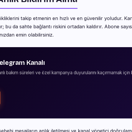
kliklerini takip etmenin en hızlı ve en güvenilir yoludur. K
nır; bu da sahte bağlantı riskini ortadan kaldırır. Abone say
ızdan emin olabilirsiniz.
elegram Kanalı
nlı bakım süreleri ve özel kampanya duyurularını kaçırmamak için kan
sebebi mesajların anlık iletilmesi ve kanal yönetici doğrula