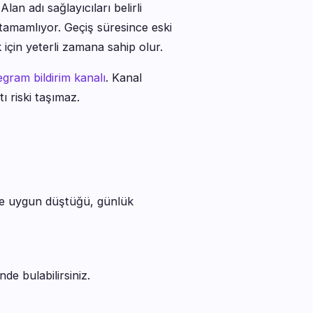
an adı sağlayıcıları belirli
e tamamlıyor. Geçiş süresince eski
için yeterli zamana sahip olur.
egram bildirim kanalı
. Kanal
ı riski taşımaz.
ize uygun düştüğü, günlük
de bulabilirsiniz.