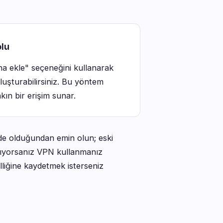
lu
na ekle" seçeneğini kullanarak
uşturabilirsiniz. Bu yöntem
ın bir erişim sunar.
mde olduğundan emin olun; eski
anıyorsanız VPN kullanmanız
elliğine kaydetmek isterseniz