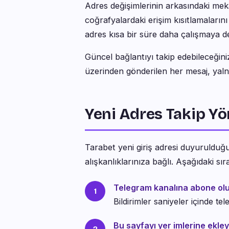
Adres değişimlerinin arkasındaki meka
coğrafyalardaki erişim kısıtlamalarını
adres kısa bir süre daha çalışmaya d
Güncel bağlantıyı takip edebileceğini
üzerinden gönderilen her mesaj, yalnız
Yeni Adres Takip Yö
Tarabet yeni giriş adresi duyurulduğ
alışkanlıklarınıza bağlı. Aşağıdaki sı
Telegram kanalına abone olu
Bildirimler saniyeler içinde t
Bu sayfayı yer imlerine ekley