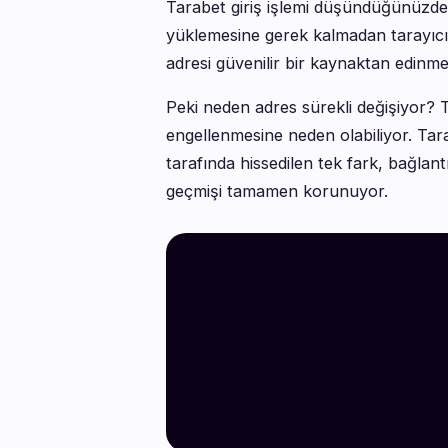
Tarabet giriş işlemi düşündüğünüzden 
yüklemesine gerek kalmadan tarayıcı
adresi güvenilir bir kaynaktan edinme
Peki neden adres sürekli değişiyor? 
engellenmesine neden olabiliyor. Ta
tarafında hissedilen tek fark, bağla
geçmişi tamamen korunuyor.