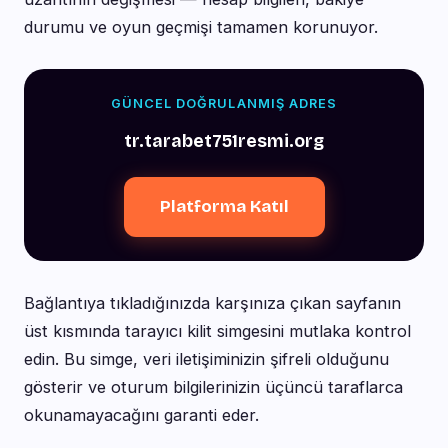
durumu ve oyun geçmişi tamamen korunuyor.
GÜNCEL DOĞRULANMIŞ ADRES
tr.tarabet751resmi.org
Platforma Katıl
Bağlantıya tıkladığınızda karşınıza çıkan sayfanın
üst kısmında tarayıcı kilit simgesini mutlaka kontrol
edin. Bu simge, veri iletişiminizin şifreli olduğunu
gösterir ve oturum bilgilerinizin üçüncü taraflarca
okunamayacağını garanti eder.