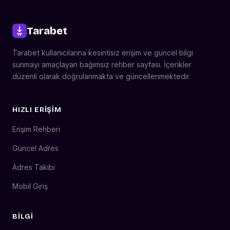
Tarabet
Tarabet kullanıcılarına kesintisiz erişim ve güncel bilgi
sunmayı amaçlayan bağımsız rehber sayfası. İçerikler
düzenli olarak doğrulanmakta ve güncellenmektedir.
HIZLI ERIŞIM
Erişim Rehberi
Güncel Adres
Adres Takibi
Mobil Giriş
BILGI