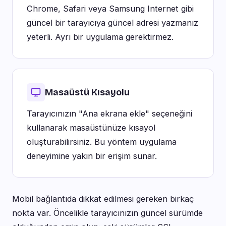
Chrome, Safari veya Samsung Internet gibi
güncel bir tarayıcıya güncel adresi yazmanız
yeterli. Ayrı bir uygulama gerektirmez.
Masaüstü Kısayolu
Tarayıcınızın "Ana ekrana ekle" seçeneğini
kullanarak masaüstünüze kısayol
oluşturabilirsiniz. Bu yöntem uygulama
deneyimine yakın bir erişim sunar.
Mobil bağlantıda dikkat edilmesi gereken birkaç
nokta var. Öncelikle tarayıcınızın güncel sürümde