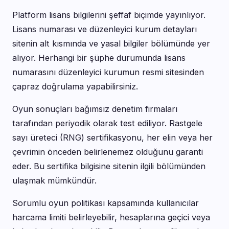
Platform lisans bilgilerini şeffaf biçimde yayınlıyor.
Lisans numarası ve düzenleyici kurum detayları
sitenin alt kısmında ve yasal bilgiler bölümünde yer
alıyor. Herhangi bir şüphe durumunda lisans
numarasını düzenleyici kurumun resmi sitesinden
çapraz doğrulama yapabilirsiniz.
Oyun sonuçları bağımsız denetim firmaları
tarafından periyodik olarak test ediliyor. Rastgele
sayı üreteci (RNG) sertifikasyonu, her elin veya her
çevrimin önceden belirlenemez olduğunu garanti
eder. Bu sertifika bilgisine sitenin ilgili bölümünden
ulaşmak mümkündür.
Sorumlu oyun politikası kapsamında kullanıcılar
harcama limiti belirleyebilir, hesaplarına geçici veya