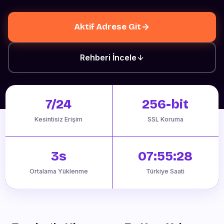
Aktif Adrese Git
Rehberi İncele
7/24
256-bit
Kesintisiz Erişim
SSL Koruma
3s
07:55:29
Ortalama Yüklenme
Türkiye Saati