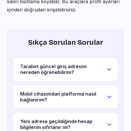
kalıcı kısıtlama koyabilir. Bu araçlara profil ayarları
içinden doğrudan erişebilirsiniz.
Sıkça Sorulan Sorular
Tarabet güncel giriş adresini
nereden öğrenebilirim?
Bu sayfadaki adres kutusu düzenli olarak
güncellenmektedir. Bunun yanı sıra Tarabet
Mobil cihazımdan platforma nasıl
bağlanırım?
Telegram kanalını takip ederek her yeni
bağlantı bildirimini anında alabilirsiniz. Kanal
Telefonunuzun varsayılan tarayıcısına güncel
duyuruları yalnızca yetkili yöneticiler
adresi girerek doğrudan erişebilirsiniz. Arayüz
Yeni adrese geçildiğinde hesap
tarafından paylaşılır.
bilgilerim sıfırlanır mı?
mobil uyumlu olduğundan ekstra uygulama