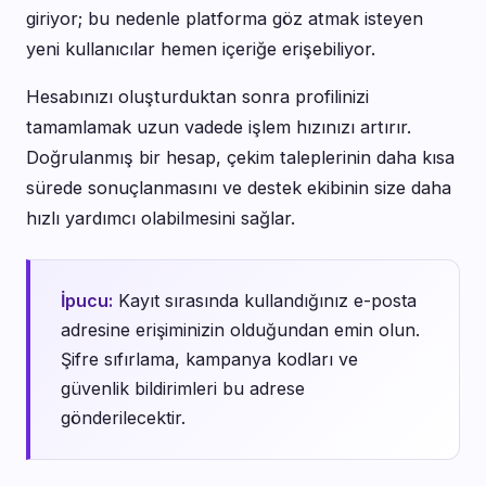
giriyor; bu nedenle platforma göz atmak isteyen
yeni kullanıcılar hemen içeriğe erişebiliyor.
Hesabınızı oluşturduktan sonra profilinizi
tamamlamak uzun vadede işlem hızınızı artırır.
Doğrulanmış bir hesap, çekim taleplerinin daha kısa
sürede sonuçlanmasını ve destek ekibinin size daha
hızlı yardımcı olabilmesini sağlar.
İpucu:
Kayıt sırasında kullandığınız e-posta
adresine erişiminizin olduğundan emin olun.
Şifre sıfırlama, kampanya kodları ve
güvenlik bildirimleri bu adrese
gönderilecektir.