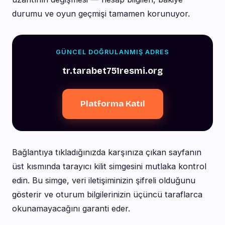
durumu ve oyun geçmişi tamamen korunuyor.
GÜNCEL DOĞRULANMIŞ ADRES
tr.tarabet751resmi.org
Platforma Katıl
Bağlantıya tıkladığınızda karşınıza çıkan sayfanın
üst kısmında tarayıcı kilit simgesini mutlaka kontrol
edin. Bu simge, veri iletişiminizin şifreli olduğunu
gösterir ve oturum bilgilerinizin üçüncü taraflarca
okunamayacağını garanti eder.