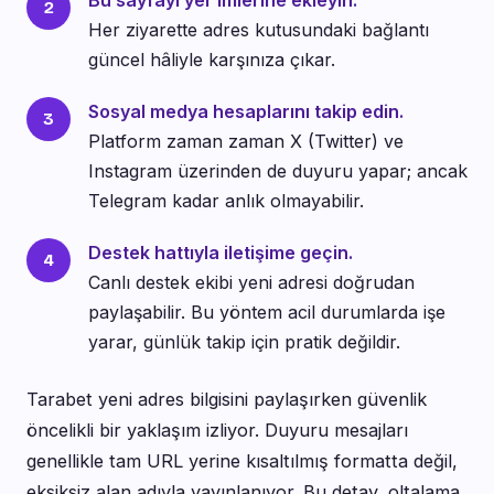
Bu sayfayı yer imlerine ekleyin.
Her ziyarette adres kutusundaki bağlantı
güncel hâliyle karşınıza çıkar.
Sosyal medya hesaplarını takip edin.
Platform zaman zaman X (Twitter) ve
Instagram üzerinden de duyuru yapar; ancak
Telegram kadar anlık olmayabilir.
Destek hattıyla iletişime geçin.
Canlı destek ekibi yeni adresi doğrudan
paylaşabilir. Bu yöntem acil durumlarda işe
yarar, günlük takip için pratik değildir.
Tarabet yeni adres bilgisini paylaşırken güvenlik
öncelikli bir yaklaşım izliyor. Duyuru mesajları
genellikle tam URL yerine kısaltılmış formatta değil,
eksiksiz alan adıyla yayınlanıyor. Bu detay, oltalama