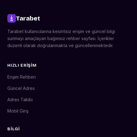
Tarabet
Tarabet kullanıcılarına kesintisiz erişim ve güncel bilgi
sunmayı amaçlayan bağımsız rehber sayfası. İçerikler
düzenli olarak doğrulanmakta ve güncellenmektedir.
HIZLI ERIŞIM
Erişim Rehberi
Güncel Adres
Adres Takibi
Mobil Giriş
BILGI