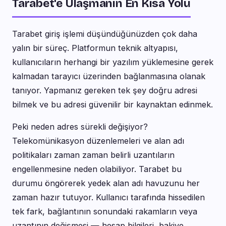
Tarabet'e Ulaşmanın En Kısa Yolu
Tarabet giriş işlemi düşündüğünüzden çok daha
yalın bir süreç. Platformun teknik altyapısı,
kullanıcıların herhangi bir yazılım yüklemesine gerek
kalmadan tarayıcı üzerinden bağlanmasına olanak
tanıyor. Yapmanız gereken tek şey doğru adresi
bilmek ve bu adresi güvenilir bir kaynaktan edinmek.
Peki neden adres sürekli değişiyor?
Telekomünikasyon düzenlemeleri ve alan adı
politikaları zaman zaman belirli uzantıların
engellenmesine neden olabiliyor. Tarabet bu
durumu öngörerek yedek alan adı havuzunu her
zaman hazır tutuyor. Kullanıcı tarafında hissedilen
tek fark, bağlantının sonundaki rakamların veya
uzantının değişmesi — hesap bilgileri, bakiye