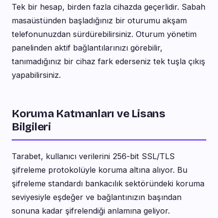
Tek bir hesap, birden fazla cihazda geçerlidir. Sabah
masaüstünden başladığınız bir oturumu akşam
telefonunuzdan sürdürebilirsiniz. Oturum yönetim
panelinden aktif bağlantılarınızı görebilir,
tanımadığınız bir cihaz fark ederseniz tek tuşla çıkış
yapabilirsiniz.
Koruma Katmanları ve Lisans
Bilgileri
Tarabet, kullanıcı verilerini 256-bit SSL/TLS
şifreleme protokolüyle koruma altına alıyor. Bu
şifreleme standardı bankacılık sektöründeki koruma
seviyesiyle eşdeğer ve bağlantınızın başından
sonuna kadar şifrelendiği anlamına geliyor.