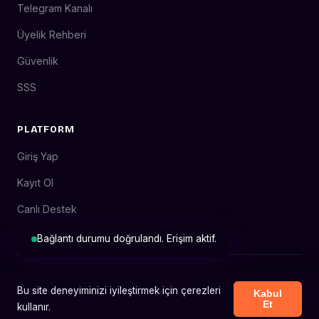
Telegram Kanalı
Üyelik Rehberi
Güvenlik
SSS
PLATFORM
Giriş Yap
Kayıt Ol
Canlı Destek
Bağlantı durumu doğrulandı. Erişim aktif.
© 2026 Tarabet. Tüm hakları saklıdır. 18+ Sorumlu oyun ilkeleri
Bu site deneyiminizi iyileştirmek için çerezleri
geçerlidir.
Kabul
Et
kullanır.
Son güncelleme: 19 Haziran 2026