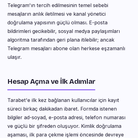
Telegram'ın tercih edilmesinin temel sebebi
mesajların anlık iletilmesi ve kanal yönetici
doğrulama yapısının güçlü olması. E-posta
bildirimleri gecikebilir, sosyal medya paylaşımları
algoritma tarafından geri plana itilebilir; ancak
Telegram mesajları abone olan herkese eşzamanlı
ulaşır.
Hesap Açma ve İlk Adımlar
Tarabet'e ilk kez bağlanan kullanıcılar için kayıt
süreci birkaç dakikadan ibaret. Formda istenen
bilgiler ad-soyad, e-posta adresi, telefon numarası
ve güçlü bir şifreden oluşuyor. Kimlik doğrulama
aşaması, ilk para çekme işlemi öncesinde devreye