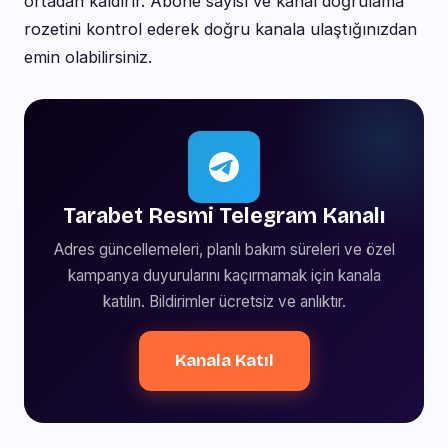
ortadan kaldırır. Abone sayısı ve kanal doğrulama
rozetini kontrol ederek doğru kanala ulaştığınızdan
emin olabilirsiniz.
Tarabet Resmi Telegram Kanalı
Adres güncellemeleri, planlı bakım süreleri ve özel
kampanya duyurularını kaçırmamak için kanala
katılın. Bildirimler ücretsiz ve anlıktır.
Kanala Katıl