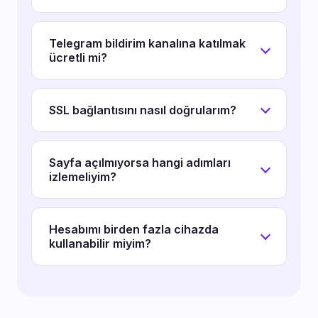
indirmeye gerek yoktur. Tarayıcının güncel
Adres değişiklikleri yalnızca alan adını etkiler.
sürümde olduğundan emin olmanız yeterli.
Bakiye, oyun geçmişi ve kişisel ayarlarınız
Telegram bildirim kanalına katılmak
ücretli mi?
sunucu tarafında saklanır. Yeni bağlantıyla
oturum açtığınızda tüm verileriniz olduğu gibi
Hayır, kanal tamamen ücretsiz ve herkese
karşınıza çıkar.
açık. Abone olduktan sonra adres
SSL bağlantısını nasıl doğrularım?
güncellemeleri, bakım süreleri ve kampanya
Tarayıcınızın adres çubuğundaki kilit
duyurularını anlık bildirimle alırsınız. Bildirimleri
simgesine bakın. Kilit görünüyorsa bağlantınız
istediğiniz zaman sessize alabilirsiniz.
Sayfa açılmıyorsa hangi adımları
izlemeliyim?
256-bit şifrelemeyle korunuyor demektir.
Simgeye tıklayarak sertifika detaylarını ve
DNS önbelleğinizi temizleyerek ve farklı bir
geçerlilik süresini inceleyebilirsiniz.
tarayıcıyla deneyerek başlayın. Sorun devam
Hesabımı birden fazla cihazda
kullanabilir miyim?
ederse internet sağlayıcınızın kısıtlama
uyguluyor olma olasılığını değerlendirip
Evet, hesabınız cihaza bağlı değildir.
Google DNS (8.8.8.8) veya Cloudflare DNS
Masaüstü bilgisayar, tablet ve telefon gibi
(1.1.1.1) gibi alternatif sunuculara geçebilirsiniz.
farklı cihazlardan aynı kullanıcı bilgilerinizle