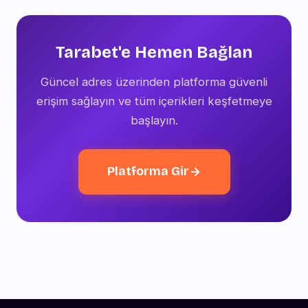
giriş yapabilirsiniz. Aktif oturumlarınızı profil
panelinden takip etmeniz güvenliğiniz
açısından faydalıdır.
Tarabet'e Hemen Bağlan
Güncel adres üzerinden platforma güvenli
erişim sağlayın ve tüm içerikleri keşfetmeye
başlayın.
Platforma Gir