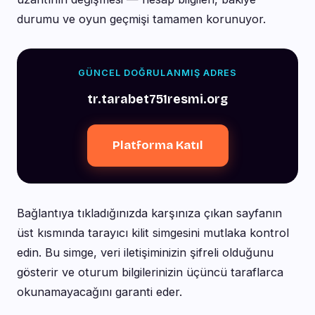
durumu ve oyun geçmişi tamamen korunuyor.
GÜNCEL DOĞRULANMIŞ ADRES
tr.tarabet751resmi.org
Platforma Katıl
Bağlantıya tıkladığınızda karşınıza çıkan sayfanın
üst kısmında tarayıcı kilit simgesini mutlaka kontrol
edin. Bu simge, veri iletişiminizin şifreli olduğunu
gösterir ve oturum bilgilerinizin üçüncü taraflarca
okunamayacağını garanti eder.