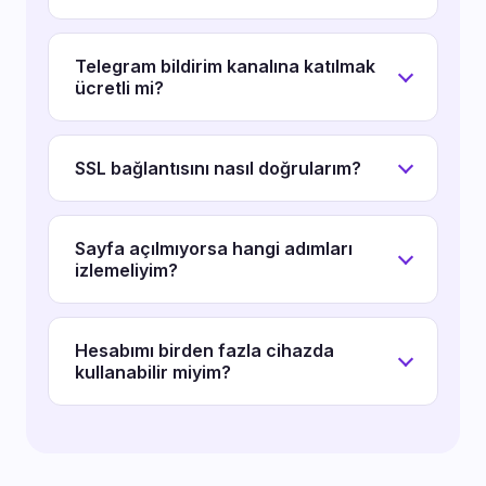
indirmeye gerek yoktur. Tarayıcının güncel
Adres değişiklikleri yalnızca alan adını etkiler.
sürümde olduğundan emin olmanız yeterli.
Bakiye, oyun geçmişi ve kişisel ayarlarınız
Telegram bildirim kanalına katılmak
ücretli mi?
sunucu tarafında saklanır. Yeni bağlantıyla
oturum açtığınızda tüm verileriniz olduğu gibi
Hayır, kanal tamamen ücretsiz ve herkese
karşınıza çıkar.
açık. Abone olduktan sonra adres
SSL bağlantısını nasıl doğrularım?
güncellemeleri, bakım süreleri ve kampanya
Tarayıcınızın adres çubuğundaki kilit
duyurularını anlık bildirimle alırsınız. Bildirimleri
simgesine bakın. Kilit görünüyorsa bağlantınız
istediğiniz zaman sessize alabilirsiniz.
Sayfa açılmıyorsa hangi adımları
izlemeliyim?
256-bit şifrelemeyle korunuyor demektir.
Simgeye tıklayarak sertifika detaylarını ve
DNS önbelleğinizi temizleyerek ve farklı bir
geçerlilik süresini inceleyebilirsiniz.
tarayıcıyla deneyerek başlayın. Sorun devam
Hesabımı birden fazla cihazda
kullanabilir miyim?
ederse internet sağlayıcınızın kısıtlama
uyguluyor olma olasılığını değerlendirip
Evet, hesabınız cihaza bağlı değildir.
Google DNS (8.8.8.8) veya Cloudflare DNS
Masaüstü bilgisayar, tablet ve telefon gibi
(1.1.1.1) gibi alternatif sunuculara geçebilirsiniz.
farklı cihazlardan aynı kullanıcı bilgilerinizle