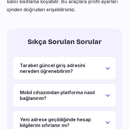
kalıcı kısıtlama koyabilir. Bu araçlara profil ayarları
içinden doğrudan erişebilirsiniz.
Sıkça Sorulan Sorular
Tarabet güncel giriş adresini
nereden öğrenebilirim?
Bu sayfadaki adres kutusu düzenli olarak
güncellenmektedir. Bunun yanı sıra Tarabet
Mobil cihazımdan platforma nasıl
bağlanırım?
Telegram kanalını takip ederek her yeni
bağlantı bildirimini anında alabilirsiniz. Kanal
Telefonunuzun varsayılan tarayıcısına güncel
duyuruları yalnızca yetkili yöneticiler
adresi girerek doğrudan erişebilirsiniz. Arayüz
Yeni adrese geçildiğinde hesap
tarafından paylaşılır.
bilgilerim sıfırlanır mı?
mobil uyumlu olduğundan ekstra uygulama