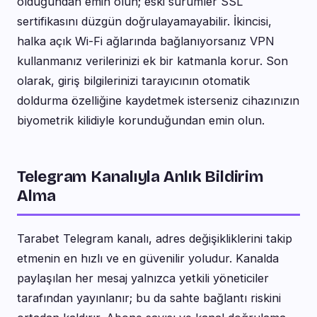
olduğundan emin olun; eski sürümler SSL
sertifikasını düzgün doğrulayamayabilir. İkincisi,
halka açık Wi-Fi ağlarında bağlanıyorsanız VPN
kullanmanız verilerinizi ek bir katmanla korur. Son
olarak, giriş bilgilerinizi tarayıcının otomatik
doldurma özelliğine kaydetmek isterseniz cihazınızın
biyometrik kilidiyle korunduğundan emin olun.
Telegram Kanalıyla Anlık Bildirim
Alma
Tarabet Telegram kanalı, adres değişikliklerini takip
etmenin en hızlı ve en güvenilir yoludur. Kanalda
paylaşılan her mesaj yalnızca yetkili yöneticiler
tarafından yayınlanır; bu da sahte bağlantı riskini