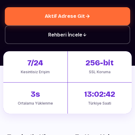
Aktif Adrese Git
Rehberi İncele
7/24
256-bit
Kesintisiz Erişim
SSL Koruma
3s
13:02:43
Ortalama Yüklenme
Türkiye Saati