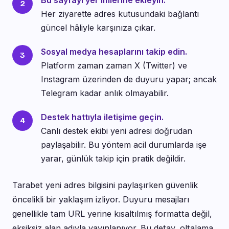
Bu sayfayı yer imlerine ekleyin.
Her ziyarette adres kutusundaki bağlantı
güncel hâliyle karşınıza çıkar.
Sosyal medya hesaplarını takip edin.
Platform zaman zaman X (Twitter) ve
Instagram üzerinden de duyuru yapar; ancak
Telegram kadar anlık olmayabilir.
Destek hattıyla iletişime geçin.
Canlı destek ekibi yeni adresi doğrudan
paylaşabilir. Bu yöntem acil durumlarda işe
yarar, günlük takip için pratik değildir.
Tarabet yeni adres bilgisini paylaşırken güvenlik
öncelikli bir yaklaşım izliyor. Duyuru mesajları
genellikle tam URL yerine kısaltılmış formatta değil,
eksiksiz alan adıyla yayınlanıyor. Bu detay, oltalama