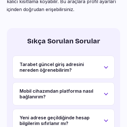
kalıcı kısıtlama koyabilir. Bu araçlara profil ayarları
içinden doğrudan erişebilirsiniz.
Sıkça Sorulan Sorular
Tarabet güncel giriş adresini
nereden öğrenebilirim?
Bu sayfadaki adres kutusu düzenli olarak
güncellenmektedir. Bunun yanı sıra Tarabet
Mobil cihazımdan platforma nasıl
bağlanırım?
Telegram kanalını takip ederek her yeni
bağlantı bildirimini anında alabilirsiniz. Kanal
Telefonunuzun varsayılan tarayıcısına güncel
duyuruları yalnızca yetkili yöneticiler
adresi girerek doğrudan erişebilirsiniz. Arayüz
Yeni adrese geçildiğinde hesap
tarafından paylaşılır.
bilgilerim sıfırlanır mı?
mobil uyumlu olduğundan ekstra uygulama