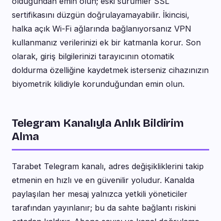
olduğundan emin olun; eski sürümler SSL
sertifikasını düzgün doğrulayamayabilir. İkincisi,
halka açık Wi-Fi ağlarında bağlanıyorsanız VPN
kullanmanız verilerinizi ek bir katmanla korur. Son
olarak, giriş bilgilerinizi tarayıcının otomatik
doldurma özelliğine kaydetmek isterseniz cihazınızın
biyometrik kilidiyle korunduğundan emin olun.
Telegram Kanalıyla Anlık Bildirim
Alma
Tarabet Telegram kanalı, adres değişikliklerini takip
etmenin en hızlı ve en güvenilir yoludur. Kanalda
paylaşılan her mesaj yalnızca yetkili yöneticiler
tarafından yayınlanır; bu da sahte bağlantı riskini