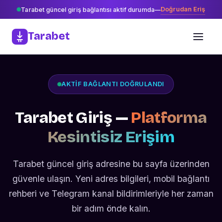
Doğrudan Eriş
Tarabet güncel giriş bağlantısı aktif durumda
—
Tarabet
AKTIF BAĞLANTI DOĞRULANDI
Tarabet Giriş —
Platforma
Kesintisiz Erişim
Tarabet güncel giriş adresine bu sayfa üzerinden
güvenle ulaşın. Yeni adres bilgileri, mobil bağlantı
rehberi ve Telegram kanal bildirimleriyle her zaman
bir adım önde kalın.