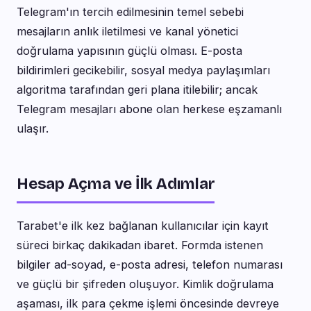
Telegram'ın tercih edilmesinin temel sebebi
mesajların anlık iletilmesi ve kanal yönetici
doğrulama yapısının güçlü olması. E-posta
bildirimleri gecikebilir, sosyal medya paylaşımları
algoritma tarafından geri plana itilebilir; ancak
Telegram mesajları abone olan herkese eşzamanlı
ulaşır.
Hesap Açma ve İlk Adımlar
Tarabet'e ilk kez bağlanan kullanıcılar için kayıt
süreci birkaç dakikadan ibaret. Formda istenen
bilgiler ad-soyad, e-posta adresi, telefon numarası
ve güçlü bir şifreden oluşuyor. Kimlik doğrulama
aşaması, ilk para çekme işlemi öncesinde devreye