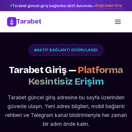
Doğrudan Eriş
Tarabet güncel giriş bağlantısı aktif durumda
—
Tarabet
AKTIF BAĞLANTI DOĞRULANDI
Tarabet Giriş —
Platforma
Kesintisiz Erişim
Tarabet güncel giriş adresine bu sayfa üzerinden
güvenle ulaşın. Yeni adres bilgileri, mobil bağlantı
rehberi ve Telegram kanal bildirimleriyle her zaman
bir adım önde kalın.