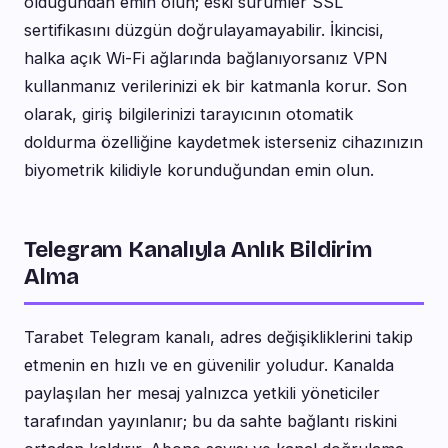
olduğundan emin olun; eski sürümler SSL
sertifikasını düzgün doğrulayamayabilir. İkincisi,
halka açık Wi-Fi ağlarında bağlanıyorsanız VPN
kullanmanız verilerinizi ek bir katmanla korur. Son
olarak, giriş bilgilerinizi tarayıcının otomatik
doldurma özelliğine kaydetmek isterseniz cihazınızın
biyometrik kilidiyle korunduğundan emin olun.
Telegram Kanalıyla Anlık Bildirim
Alma
Tarabet Telegram kanalı, adres değişikliklerini takip
etmenin en hızlı ve en güvenilir yoludur. Kanalda
paylaşılan her mesaj yalnızca yetkili yöneticiler
tarafından yayınlanır; bu da sahte bağlantı riskini