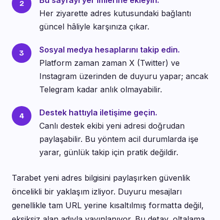
Bu sayfayı yer imlerine ekleyin.
Her ziyarette adres kutusundaki bağlantı
güncel hâliyle karşınıza çıkar.
Sosyal medya hesaplarını takip edin.
Platform zaman zaman X (Twitter) ve
Instagram üzerinden de duyuru yapar; ancak
Telegram kadar anlık olmayabilir.
Destek hattıyla iletişime geçin.
Canlı destek ekibi yeni adresi doğrudan
paylaşabilir. Bu yöntem acil durumlarda işe
yarar, günlük takip için pratik değildir.
Tarabet yeni adres bilgisini paylaşırken güvenlik
öncelikli bir yaklaşım izliyor. Duyuru mesajları
genellikle tam URL yerine kısaltılmış formatta değil,
eksiksiz alan adıyla yayınlanıyor. Bu detay, oltalama