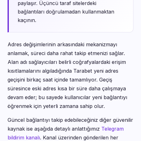
paylaşır. Üçüncü taraf sitelerdeki
bağlantıları doğrulamadan kullanmaktan
kaçının.
Adres değişimlerinin arkasındaki mekanizmayı
anlamak, süreci daha rahat takip etmenizi sağlar.
Alan adı sağlayıcıları belirli coğrafyalardaki erişim
kısıtlamalarını algıladığında Tarabet yeni adres
geçişini birkaç saat içinde tamamlıyor. Geçiş
süresince eski adres kısa bir süre daha çalışmaya
devam eder; bu sayede kullanıcılar yeni bağlantıyı
öğrenmek için yeterli zamana sahip olur.
Güncel bağlantıyı takip edebileceğiniz diğer güvenilir
kaynak ise aşağıda detaylı anlattığımız
Telegram
bildirim kanalı
. Kanal üzerinden gönderilen her