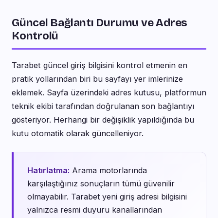
Güncel Bağlantı Durumu ve Adres
Kontrolü
Tarabet güncel giriş bilgisini kontrol etmenin en
pratik yollarından biri bu sayfayı yer imlerinize
eklemek. Sayfa üzerindeki adres kutusu, platformun
teknik ekibi tarafından doğrulanan son bağlantıyı
gösteriyor. Herhangi bir değişiklik yapıldığında bu
kutu otomatik olarak güncelleniyor.
Hatırlatma:
Arama motorlarında
karşılaştığınız sonuçların tümü güvenilir
olmayabilir. Tarabet yeni giriş adresi bilgisini
yalnızca resmi duyuru kanallarından