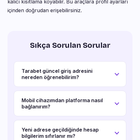
kalıcı kısıtlama koyabilir. Bu araçlara profil ayarları
içinden doğrudan erişebilirsiniz.
Sıkça Sorulan Sorular
Tarabet güncel giriş adresini
nereden öğrenebilirim?
Bu sayfadaki adres kutusu düzenli olarak
güncellenmektedir. Bunun yanı sıra Tarabet
Mobil cihazımdan platforma nasıl
bağlanırım?
Telegram kanalını takip ederek her yeni
bağlantı bildirimini anında alabilirsiniz. Kanal
Telefonunuzun varsayılan tarayıcısına güncel
duyuruları yalnızca yetkili yöneticiler
adresi girerek doğrudan erişebilirsiniz. Arayüz
Yeni adrese geçildiğinde hesap
tarafından paylaşılır.
bilgilerim sıfırlanır mı?
mobil uyumlu olduğundan ekstra uygulama