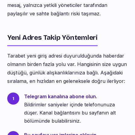
mesaj, yalnızca yetkili yöneticiler tarafından
paylaşılır ve sahte bağlantı riski taşımaz.
Yeni Adres Takip Yöntemleri
Tarabet yeni giriş adresi duyurulduğunda haberdar
olmanın birden fazla yolu var. Hangisinin size uygun
düştüğü, günlük alışkanlıklarınıza bağlı. Aşağıdaki
sıralama, en hızlıdan en geleneksele doğru ilerliyor:
Telegram kanalına abone olun.
Bildirimler saniyeler içinde telefonunuza
düşer. Kanal bağlantısını bu sayfanın alt
bölümünde bulabilirsiniz.