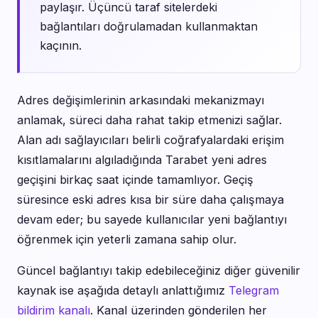
paylaşır. Üçüncü taraf sitelerdeki
bağlantıları doğrulamadan kullanmaktan
kaçının.
Adres değişimlerinin arkasındaki mekanizmayı
anlamak, süreci daha rahat takip etmenizi sağlar.
Alan adı sağlayıcıları belirli coğrafyalardaki erişim
kısıtlamalarını algıladığında Tarabet yeni adres
geçişini birkaç saat içinde tamamlıyor. Geçiş
süresince eski adres kısa bir süre daha çalışmaya
devam eder; bu sayede kullanıcılar yeni bağlantıyı
öğrenmek için yeterli zamana sahip olur.
Güncel bağlantıyı takip edebileceğiniz diğer güvenilir
kaynak ise aşağıda detaylı anlattığımız
Telegram
bildirim kanalı
. Kanal üzerinden gönderilen her