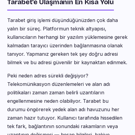
Tarabet'e Ulaşmanın En Kısa Yolu
Tarabet giriş işlemi düşündüğünüzden çok daha
yalın bir süreç. Platformun teknik altyapısı,
kullanıcıların herhangi bir yazılım yüklemesine gerek
kalmadan tarayıcı üzerinden bağlanmasına olanak
tanıyor. Yapmanız gereken tek şey doğru adresi
bilmek ve bu adresi güvenilir bir kaynaktan edinmek.
Peki neden adres sürekli değişiyor?
Telekomünikasyon düzenlemeleri ve alan adı
politikaları zaman zaman belirli uzantıların
engellenmesine neden olabiliyor. Tarabet bu
durumu öngörerek yedek alan adı havuzunu her
zaman hazır tutuyor. Kullanıcı tarafında hissedilen
tek fark, bağlantının sonundaki rakamların veya
uzantının değişmesi — hesap bilgileri, bakiye