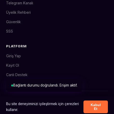
Telegram Kanalı
Üyelik Rehberi
Güvenlik
SSS
PLATFORM
Giriş Yap
Kayıt Ol
Canlı Destek
Bağlantı durumu doğrulandı. Erişim aktif.
© 2026 Tarabet. Tüm hakları saklıdır. 18+ Sorumlu oyun ilkeleri
Bu site deneyiminizi iyileştirmek için çerezleri
geçerlidir.
Kabul
Et
kullanır.
Son güncelleme: 19 Haziran 2026