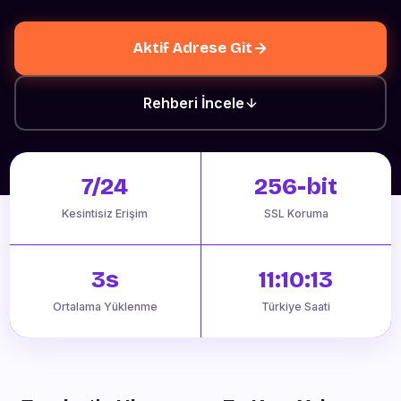
Aktif Adrese Git
Rehberi İncele
7/24
256-bit
Kesintisiz Erişim
SSL Koruma
3s
11:10:14
Ortalama Yüklenme
Türkiye Saati