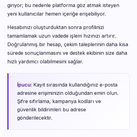
giriyor; bu nedenle platforma göz atmak isteyen
yeni kullanıcılar hemen içeriğe erişebiliyor.
Hesabınızı oluşturduktan sonra profilinizi
tamamlamak uzun vadede işlem hızınızı artırır.
Doğrulanmış bir hesap, çekim taleplerinin daha kısa
sürede sonuçlanmasını ve destek ekibinin size daha
hızlı yardımcı olabilmesini sağlar.
İpucu:
Kayıt sırasında kullandığınız e-posta
adresine erişiminizin olduğundan emin olun.
Şifre sıfırlama, kampanya kodları ve
güvenlik bildirimleri bu adrese
gönderilecektir.