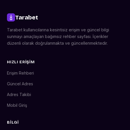
Tarabet
Tarabet kullanıcılarına kesintisiz erişim ve güncel bilgi
sunmayı amaçlayan bağımsız rehber sayfası. İçerikler
düzenli olarak doğrulanmakta ve güncellenmektedir.
HIZLI ERIŞIM
Erişim Rehberi
Güncel Adres
Adres Takibi
Mobil Giriş
BILGI