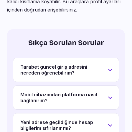
kalıcı kısıtlama koyabilir. Bu araçlara profil ayarları
içinden doğrudan erişebilirsiniz.
Sıkça Sorulan Sorular
Tarabet güncel giriş adresini
nereden öğrenebilirim?
Bu sayfadaki adres kutusu düzenli olarak
güncellenmektedir. Bunun yanı sıra Tarabet
Mobil cihazımdan platforma nasıl
bağlanırım?
Telegram kanalını takip ederek her yeni
bağlantı bildirimini anında alabilirsiniz. Kanal
Telefonunuzun varsayılan tarayıcısına güncel
duyuruları yalnızca yetkili yöneticiler
adresi girerek doğrudan erişebilirsiniz. Arayüz
Yeni adrese geçildiğinde hesap
tarafından paylaşılır.
bilgilerim sıfırlanır mı?
mobil uyumlu olduğundan ekstra uygulama