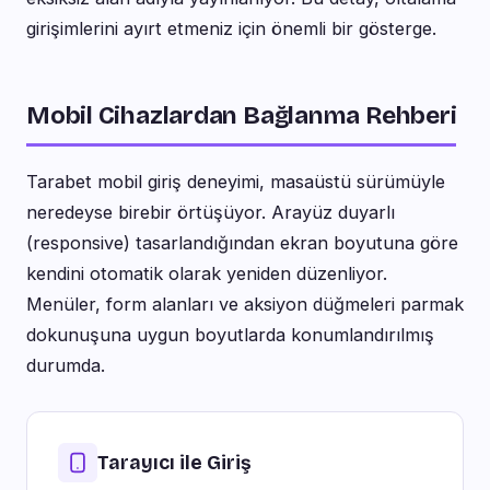
girişimlerini ayırt etmeniz için önemli bir gösterge.
Mobil Cihazlardan Bağlanma Rehberi
Tarabet mobil giriş deneyimi, masaüstü sürümüyle
neredeyse birebir örtüşüyor. Arayüz duyarlı
(responsive) tasarlandığından ekran boyutuna göre
kendini otomatik olarak yeniden düzenliyor.
Menüler, form alanları ve aksiyon düğmeleri parmak
dokunuşuna uygun boyutlarda konumlandırılmış
durumda.
Tarayıcı ile Giriş