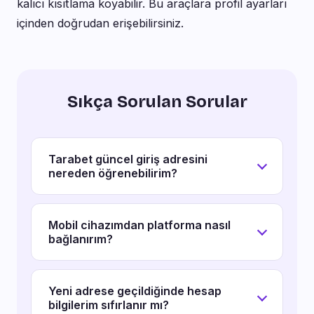
kalıcı kısıtlama koyabilir. Bu araçlara profil ayarları
içinden doğrudan erişebilirsiniz.
Sıkça Sorulan Sorular
Tarabet güncel giriş adresini
nereden öğrenebilirim?
Bu sayfadaki adres kutusu düzenli olarak
güncellenmektedir. Bunun yanı sıra Tarabet
Mobil cihazımdan platforma nasıl
bağlanırım?
Telegram kanalını takip ederek her yeni
bağlantı bildirimini anında alabilirsiniz. Kanal
Telefonunuzun varsayılan tarayıcısına güncel
duyuruları yalnızca yetkili yöneticiler
adresi girerek doğrudan erişebilirsiniz. Arayüz
Yeni adrese geçildiğinde hesap
tarafından paylaşılır.
bilgilerim sıfırlanır mı?
mobil uyumlu olduğundan ekstra uygulama