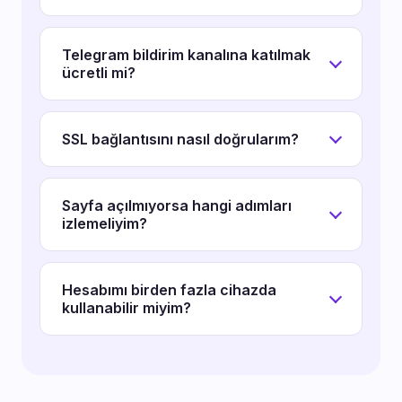
indirmeye gerek yoktur. Tarayıcının güncel
Adres değişiklikleri yalnızca alan adını etkiler.
sürümde olduğundan emin olmanız yeterli.
Bakiye, oyun geçmişi ve kişisel ayarlarınız
Telegram bildirim kanalına katılmak
ücretli mi?
sunucu tarafında saklanır. Yeni bağlantıyla
oturum açtığınızda tüm verileriniz olduğu gibi
Hayır, kanal tamamen ücretsiz ve herkese
karşınıza çıkar.
açık. Abone olduktan sonra adres
SSL bağlantısını nasıl doğrularım?
güncellemeleri, bakım süreleri ve kampanya
Tarayıcınızın adres çubuğundaki kilit
duyurularını anlık bildirimle alırsınız. Bildirimleri
simgesine bakın. Kilit görünüyorsa bağlantınız
istediğiniz zaman sessize alabilirsiniz.
Sayfa açılmıyorsa hangi adımları
izlemeliyim?
256-bit şifrelemeyle korunuyor demektir.
Simgeye tıklayarak sertifika detaylarını ve
DNS önbelleğinizi temizleyerek ve farklı bir
geçerlilik süresini inceleyebilirsiniz.
tarayıcıyla deneyerek başlayın. Sorun devam
Hesabımı birden fazla cihazda
kullanabilir miyim?
ederse internet sağlayıcınızın kısıtlama
uyguluyor olma olasılığını değerlendirip
Evet, hesabınız cihaza bağlı değildir.
Google DNS (8.8.8.8) veya Cloudflare DNS
Masaüstü bilgisayar, tablet ve telefon gibi
(1.1.1.1) gibi alternatif sunuculara geçebilirsiniz.
farklı cihazlardan aynı kullanıcı bilgilerinizle