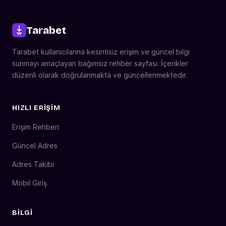
Tarabet
Tarabet kullanıcılarına kesintisiz erişim ve güncel bilgi
sunmayı amaçlayan bağımsız rehber sayfası. İçerikler
düzenli olarak doğrulanmakta ve güncellenmektedir.
HIZLI ERIŞIM
Erişim Rehberi
Güncel Adres
Adres Takibi
Mobil Giriş
BILGI