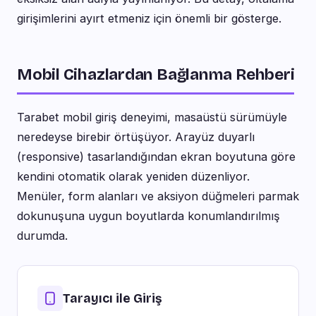
girişimlerini ayırt etmeniz için önemli bir gösterge.
Mobil Cihazlardan Bağlanma Rehberi
Tarabet mobil giriş deneyimi, masaüstü sürümüyle
neredeyse birebir örtüşüyor. Arayüz duyarlı
(responsive) tasarlandığından ekran boyutuna göre
kendini otomatik olarak yeniden düzenliyor.
Menüler, form alanları ve aksiyon düğmeleri parmak
dokunuşuna uygun boyutlarda konumlandırılmış
durumda.
Tarayıcı ile Giriş