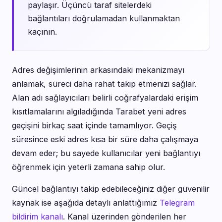
paylaşır. Üçüncü taraf sitelerdeki
bağlantıları doğrulamadan kullanmaktan
kaçının.
Adres değişimlerinin arkasındaki mekanizmayı
anlamak, süreci daha rahat takip etmenizi sağlar.
Alan adı sağlayıcıları belirli coğrafyalardaki erişim
kısıtlamalarını algıladığında Tarabet yeni adres
geçişini birkaç saat içinde tamamlıyor. Geçiş
süresince eski adres kısa bir süre daha çalışmaya
devam eder; bu sayede kullanıcılar yeni bağlantıyı
öğrenmek için yeterli zamana sahip olur.
Güncel bağlantıyı takip edebileceğiniz diğer güvenilir
kaynak ise aşağıda detaylı anlattığımız
Telegram
bildirim kanalı
. Kanal üzerinden gönderilen her