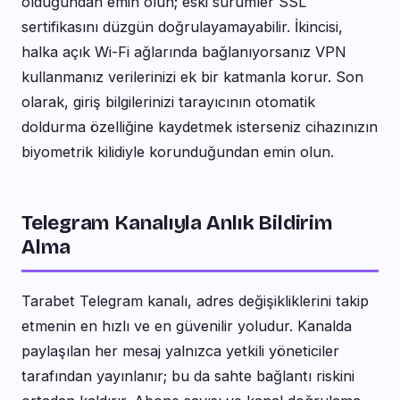
olduğundan emin olun; eski sürümler SSL
sertifikasını düzgün doğrulayamayabilir. İkincisi,
halka açık Wi-Fi ağlarında bağlanıyorsanız VPN
kullanmanız verilerinizi ek bir katmanla korur. Son
olarak, giriş bilgilerinizi tarayıcının otomatik
doldurma özelliğine kaydetmek isterseniz cihazınızın
biyometrik kilidiyle korunduğundan emin olun.
Telegram Kanalıyla Anlık Bildirim
Alma
Tarabet Telegram kanalı, adres değişikliklerini takip
etmenin en hızlı ve en güvenilir yoludur. Kanalda
paylaşılan her mesaj yalnızca yetkili yöneticiler
tarafından yayınlanır; bu da sahte bağlantı riskini