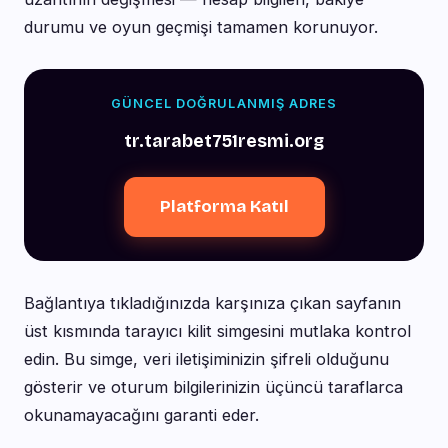
durumu ve oyun geçmişi tamamen korunuyor.
GÜNCEL DOĞRULANMIŞ ADRES
tr.tarabet751resmi.org
Platforma Katıl
Bağlantıya tıkladığınızda karşınıza çıkan sayfanın
üst kısmında tarayıcı kilit simgesini mutlaka kontrol
edin. Bu simge, veri iletişiminizin şifreli olduğunu
gösterir ve oturum bilgilerinizin üçüncü taraflarca
okunamayacağını garanti eder.