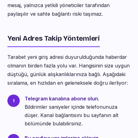
mesaj, yalnızca yetkili yöneticiler tarafından
paylaşılır ve sahte bağlantı riski taşımaz.
Yeni Adres Takip Yöntemleri
Tarabet yeni giriş adresi duyurulduğunda haberdar
olmanın birden fazla yolu var. Hangisinin size uygun
düştüğü, günlük alışkanlıklarınıza bağlı. Aşağıdaki
sıralama, en hızlıdan en geleneksele doğru ilerliyor:
Telegram kanalına abone olun.
Bildirimler saniyeler içinde telefonunuza
düşer. Kanal bağlantısını bu sayfanın alt
bölümünde bulabilirsiniz.