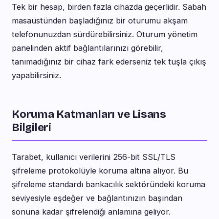
Tek bir hesap, birden fazla cihazda geçerlidir. Sabah
masaüstünden başladığınız bir oturumu akşam
telefonunuzdan sürdürebilirsiniz. Oturum yönetim
panelinden aktif bağlantılarınızı görebilir,
tanımadığınız bir cihaz fark ederseniz tek tuşla çıkış
yapabilirsiniz.
Koruma Katmanları ve Lisans
Bilgileri
Tarabet, kullanıcı verilerini 256-bit SSL/TLS
şifreleme protokolüyle koruma altına alıyor. Bu
şifreleme standardı bankacılık sektöründeki koruma
seviyesiyle eşdeğer ve bağlantınızın başından
sonuna kadar şifrelendiği anlamına geliyor.