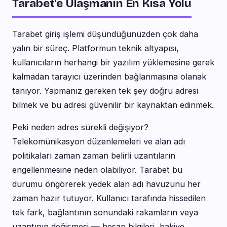
Tarabet'e Ulaşmanın En Kısa Yolu
Tarabet giriş işlemi düşündüğünüzden çok daha
yalın bir süreç. Platformun teknik altyapısı,
kullanıcıların herhangi bir yazılım yüklemesine gerek
kalmadan tarayıcı üzerinden bağlanmasına olanak
tanıyor. Yapmanız gereken tek şey doğru adresi
bilmek ve bu adresi güvenilir bir kaynaktan edinmek.
Peki neden adres sürekli değişiyor?
Telekomünikasyon düzenlemeleri ve alan adı
politikaları zaman zaman belirli uzantıların
engellenmesine neden olabiliyor. Tarabet bu
durumu öngörerek yedek alan adı havuzunu her
zaman hazır tutuyor. Kullanıcı tarafında hissedilen
tek fark, bağlantının sonundaki rakamların veya
uzantının değişmesi — hesap bilgileri, bakiye