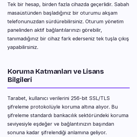
Tek bir hesap, birden fazla cihazda geçerlidir. Sabah
masaüstünden başladığınız bir oturumu akşam
telefonunuzdan sürdürebilirsiniz. Oturum yönetim
panelinden aktif bağlantılarınızı görebilir,
tanımadığınız bir cihaz fark ederseniz tek tuşla çıkış
yapabilirsiniz.
Koruma Katmanları ve Lisans
Bilgileri
Tarabet, kullanıcı verilerini 256-bit SSL/TLS
şifreleme protokolüyle koruma altına alıyor. Bu
şifreleme standardı bankacılık sektöründeki koruma
seviyesiyle eşdeğer ve bağlantınızın başından
sonuna kadar şifrelendiği anlamına geliyor.