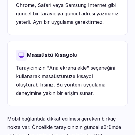
Chrome, Safari veya Samsung Internet gibi
güncel bir tarayıcıya güncel adresi yazmanız
yeterli. Ayrı bir uygulama gerektirmez.
Masaüstü Kısayolu
Tarayıcınızın "Ana ekrana ekle" seçeneğini
kullanarak masaüstünüze kısayol
oluşturabilirsiniz. Bu yöntem uygulama
deneyimine yakın bir erişim sunar.
Mobil bağlantıda dikkat edilmesi gereken birkaç
nokta var. Öncelikle tarayıcınızın güncel sürümde