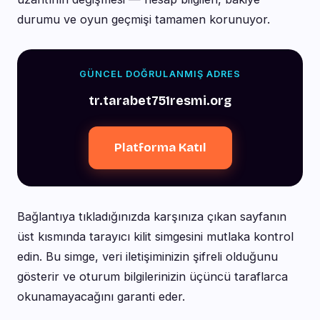
durumu ve oyun geçmişi tamamen korunuyor.
GÜNCEL DOĞRULANMIŞ ADRES
tr.tarabet751resmi.org
Platforma Katıl
Bağlantıya tıkladığınızda karşınıza çıkan sayfanın
üst kısmında tarayıcı kilit simgesini mutlaka kontrol
edin. Bu simge, veri iletişiminizin şifreli olduğunu
gösterir ve oturum bilgilerinizin üçüncü taraflarca
okunamayacağını garanti eder.