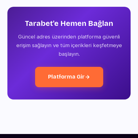
giriş yapabilirsiniz. Aktif oturumlarınızı profil
panelinden takip etmeniz güvenliğiniz
açısından faydalıdır.
Tarabet'e Hemen Bağlan
Güncel adres üzerinden platforma güvenli
erişim sağlayın ve tüm içerikleri keşfetmeye
başlayın.
Platforma Gir