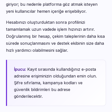
giriyor; bu nedenle platforma göz atmak isteyen
yeni kullanıcılar hemen içeriğe erişebiliyor.
Hesabınızı oluşturduktan sonra profilinizi
tamamlamak uzun vadede işlem hızınızı artırır.
Doğrulanmış bir hesap, çekim taleplerinin daha kısa
sürede sonuçlanmasını ve destek ekibinin size daha
hızlı yardımcı olabilmesini sağlar.
İpucu:
Kayıt sırasında kullandığınız e-posta
adresine erişiminizin olduğundan emin olun.
Şifre sıfırlama, kampanya kodları ve
güvenlik bildirimleri bu adrese
gönderilecektir.