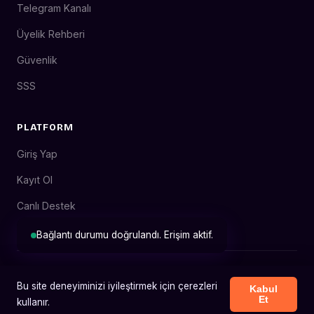
Telegram Kanalı
Üyelik Rehberi
Güvenlik
SSS
PLATFORM
Giriş Yap
Kayıt Ol
Canlı Destek
Bağlantı durumu doğrulandı. Erişim aktif.
© 2026 Tarabet. Tüm hakları saklıdır. 18+ Sorumlu oyun ilkeleri
Bu site deneyiminizi iyileştirmek için çerezleri
geçerlidir.
Kabul
Et
kullanır.
Son güncelleme: 19 Haziran 2026