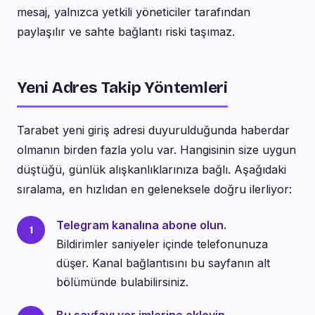
mesaj, yalnızca yetkili yöneticiler tarafından
paylaşılır ve sahte bağlantı riski taşımaz.
Yeni Adres Takip Yöntemleri
Tarabet yeni giriş adresi duyurulduğunda haberdar
olmanın birden fazla yolu var. Hangisinin size uygun
düştüğü, günlük alışkanlıklarınıza bağlı. Aşağıdaki
sıralama, en hızlıdan en geleneksele doğru ilerliyor:
Telegram kanalına abone olun.
Bildirimler saniyeler içinde telefonunuza
düşer. Kanal bağlantısını bu sayfanın alt
bölümünde bulabilirsiniz.