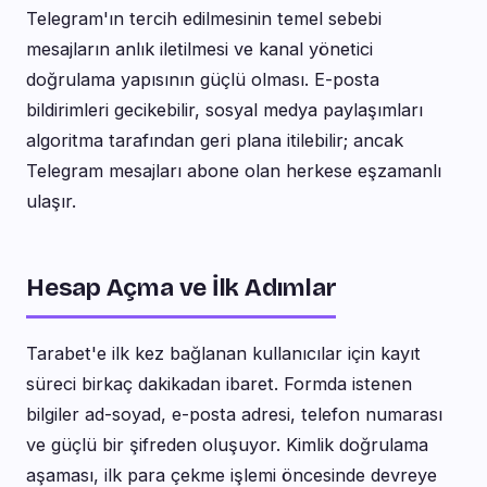
Telegram'ın tercih edilmesinin temel sebebi
mesajların anlık iletilmesi ve kanal yönetici
doğrulama yapısının güçlü olması. E-posta
bildirimleri gecikebilir, sosyal medya paylaşımları
algoritma tarafından geri plana itilebilir; ancak
Telegram mesajları abone olan herkese eşzamanlı
ulaşır.
Hesap Açma ve İlk Adımlar
Tarabet'e ilk kez bağlanan kullanıcılar için kayıt
süreci birkaç dakikadan ibaret. Formda istenen
bilgiler ad-soyad, e-posta adresi, telefon numarası
ve güçlü bir şifreden oluşuyor. Kimlik doğrulama
aşaması, ilk para çekme işlemi öncesinde devreye