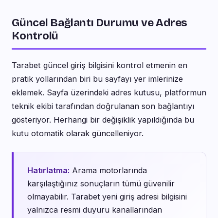
Güncel Bağlantı Durumu ve Adres
Kontrolü
Tarabet güncel giriş bilgisini kontrol etmenin en
pratik yollarından biri bu sayfayı yer imlerinize
eklemek. Sayfa üzerindeki adres kutusu, platformun
teknik ekibi tarafından doğrulanan son bağlantıyı
gösteriyor. Herhangi bir değişiklik yapıldığında bu
kutu otomatik olarak güncelleniyor.
Hatırlatma:
Arama motorlarında
karşılaştığınız sonuçların tümü güvenilir
olmayabilir. Tarabet yeni giriş adresi bilgisini
yalnızca resmi duyuru kanallarından