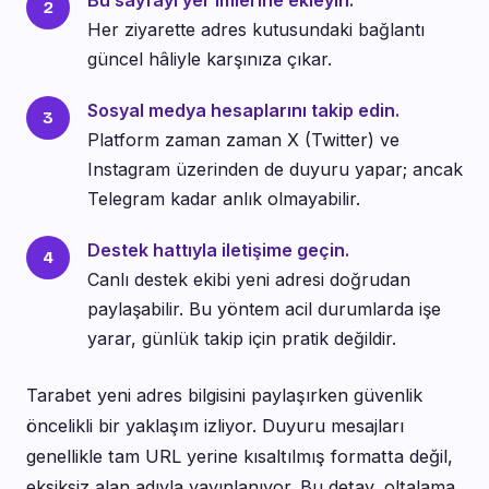
Bu sayfayı yer imlerine ekleyin.
Her ziyarette adres kutusundaki bağlantı
güncel hâliyle karşınıza çıkar.
Sosyal medya hesaplarını takip edin.
Platform zaman zaman X (Twitter) ve
Instagram üzerinden de duyuru yapar; ancak
Telegram kadar anlık olmayabilir.
Destek hattıyla iletişime geçin.
Canlı destek ekibi yeni adresi doğrudan
paylaşabilir. Bu yöntem acil durumlarda işe
yarar, günlük takip için pratik değildir.
Tarabet yeni adres bilgisini paylaşırken güvenlik
öncelikli bir yaklaşım izliyor. Duyuru mesajları
genellikle tam URL yerine kısaltılmış formatta değil,
eksiksiz alan adıyla yayınlanıyor. Bu detay, oltalama