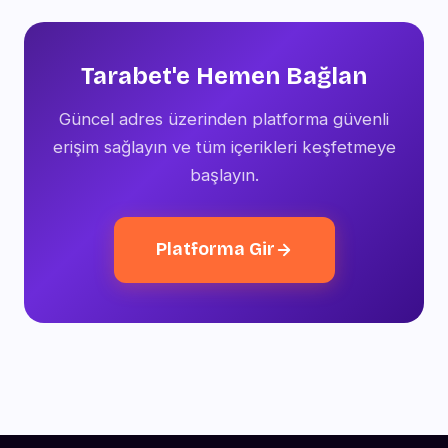
giriş yapabilirsiniz. Aktif oturumlarınızı profil
panelinden takip etmeniz güvenliğiniz
açısından faydalıdır.
Tarabet'e Hemen Bağlan
Güncel adres üzerinden platforma güvenli
erişim sağlayın ve tüm içerikleri keşfetmeye
başlayın.
Platforma Gir