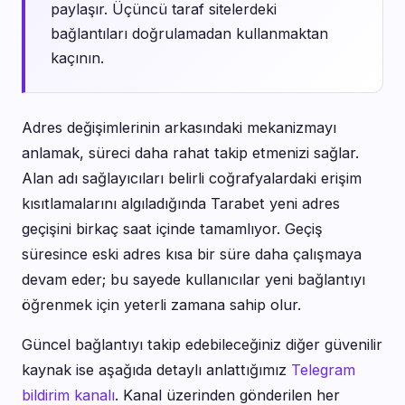
paylaşır. Üçüncü taraf sitelerdeki
bağlantıları doğrulamadan kullanmaktan
kaçının.
Adres değişimlerinin arkasındaki mekanizmayı
anlamak, süreci daha rahat takip etmenizi sağlar.
Alan adı sağlayıcıları belirli coğrafyalardaki erişim
kısıtlamalarını algıladığında Tarabet yeni adres
geçişini birkaç saat içinde tamamlıyor. Geçiş
süresince eski adres kısa bir süre daha çalışmaya
devam eder; bu sayede kullanıcılar yeni bağlantıyı
öğrenmek için yeterli zamana sahip olur.
Güncel bağlantıyı takip edebileceğiniz diğer güvenilir
kaynak ise aşağıda detaylı anlattığımız
Telegram
bildirim kanalı
. Kanal üzerinden gönderilen her