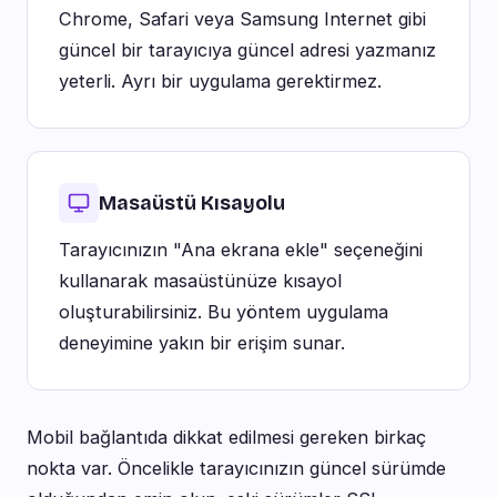
Chrome, Safari veya Samsung Internet gibi
güncel bir tarayıcıya güncel adresi yazmanız
yeterli. Ayrı bir uygulama gerektirmez.
Masaüstü Kısayolu
Tarayıcınızın "Ana ekrana ekle" seçeneğini
kullanarak masaüstünüze kısayol
oluşturabilirsiniz. Bu yöntem uygulama
deneyimine yakın bir erişim sunar.
Mobil bağlantıda dikkat edilmesi gereken birkaç
nokta var. Öncelikle tarayıcınızın güncel sürümde