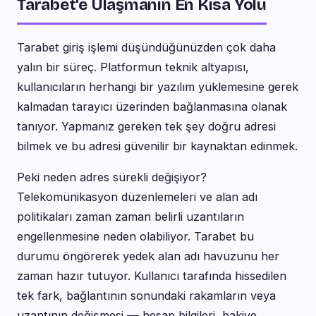
Tarabet'e Ulaşmanın En Kısa Yolu
Tarabet giriş işlemi düşündüğünüzden çok daha
yalın bir süreç. Platformun teknik altyapısı,
kullanıcıların herhangi bir yazılım yüklemesine gerek
kalmadan tarayıcı üzerinden bağlanmasına olanak
tanıyor. Yapmanız gereken tek şey doğru adresi
bilmek ve bu adresi güvenilir bir kaynaktan edinmek.
Peki neden adres sürekli değişiyor?
Telekomünikasyon düzenlemeleri ve alan adı
politikaları zaman zaman belirli uzantıların
engellenmesine neden olabiliyor. Tarabet bu
durumu öngörerek yedek alan adı havuzunu her
zaman hazır tutuyor. Kullanıcı tarafında hissedilen
tek fark, bağlantının sonundaki rakamların veya
uzantının değişmesi — hesap bilgileri, bakiye