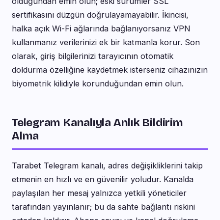
olduğundan emin olun; eski sürümler SSL
sertifikasını düzgün doğrulayamayabilir. İkincisi,
halka açık Wi-Fi ağlarında bağlanıyorsanız VPN
kullanmanız verilerinizi ek bir katmanla korur. Son
olarak, giriş bilgilerinizi tarayıcının otomatik
doldurma özelliğine kaydetmek isterseniz cihazınızın
biyometrik kilidiyle korunduğundan emin olun.
Telegram Kanalıyla Anlık Bildirim
Alma
Tarabet Telegram kanalı, adres değişikliklerini takip
etmenin en hızlı ve en güvenilir yoludur. Kanalda
paylaşılan her mesaj yalnızca yetkili yöneticiler
tarafından yayınlanır; bu da sahte bağlantı riskini