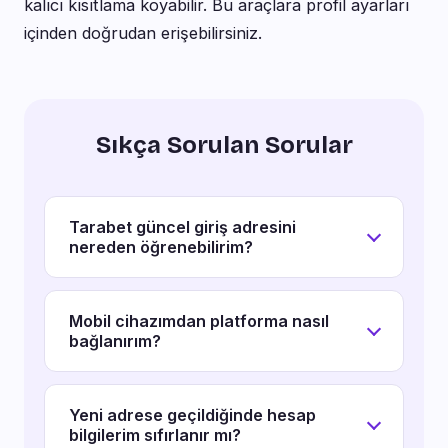
kalıcı kısıtlama koyabilir. Bu araçlara profil ayarları
içinden doğrudan erişebilirsiniz.
Sıkça Sorulan Sorular
Tarabet güncel giriş adresini
nereden öğrenebilirim?
Bu sayfadaki adres kutusu düzenli olarak
güncellenmektedir. Bunun yanı sıra Tarabet
Mobil cihazımdan platforma nasıl
bağlanırım?
Telegram kanalını takip ederek her yeni
bağlantı bildirimini anında alabilirsiniz. Kanal
Telefonunuzun varsayılan tarayıcısına güncel
duyuruları yalnızca yetkili yöneticiler
adresi girerek doğrudan erişebilirsiniz. Arayüz
Yeni adrese geçildiğinde hesap
tarafından paylaşılır.
bilgilerim sıfırlanır mı?
mobil uyumlu olduğundan ekstra uygulama