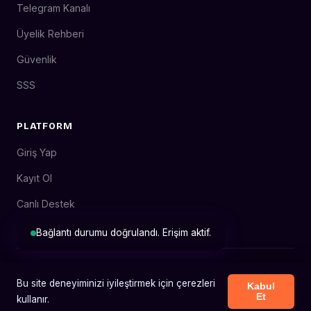
Telegram Kanalı
Üyelik Rehberi
Güvenlik
SSS
PLATFORM
Giriş Yap
Kayıt Ol
Canlı Destek
Bağlantı durumu doğrulandı. Erişim aktif.
© 2026 Tarabet. Tüm hakları saklıdır. 18+ Sorumlu oyun ilkeleri
Bu site deneyiminizi iyileştirmek için çerezleri
geçerlidir.
Kabul
Et
kullanır.
Son güncelleme: 19 Haziran 2026