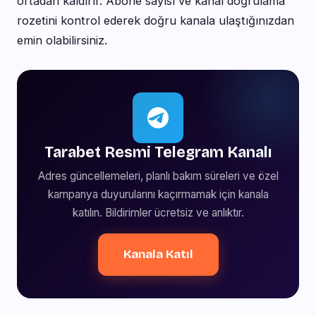
ortadan kaldırır. Abone sayısı ve kanal doğrulama
rozetini kontrol ederek doğru kanala ulaştığınızdan
emin olabilirsiniz.
Tarabet Resmi Telegram Kanalı
Adres güncellemeleri, planlı bakım süreleri ve özel
kampanya duyurularını kaçırmamak için kanala
katılın. Bildirimler ücretsiz ve anlıktır.
Kanala Katıl