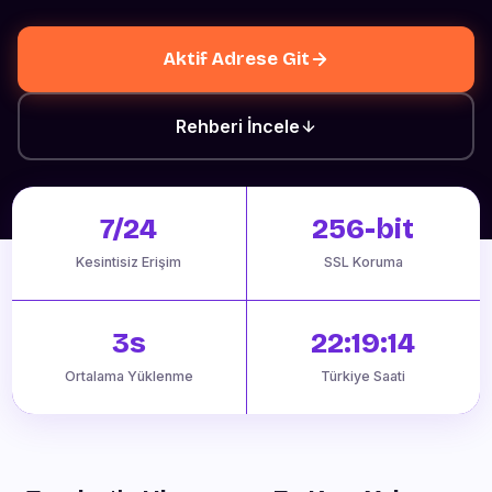
Aktif Adrese Git
Rehberi İncele
7/24
256-bit
Kesintisiz Erişim
SSL Koruma
3s
22:19:15
Ortalama Yüklenme
Türkiye Saati