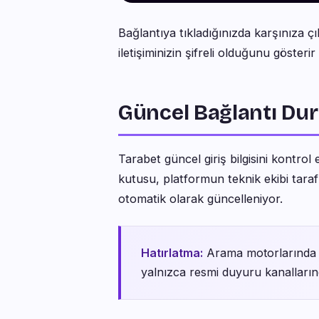
Bağlantıya tıkladığınızda karşınıza çı
iletişiminizin şifreli olduğunu göster
Güncel Bağlantı Du
Tarabet güncel giriş bilgisini kontrol
kutusu, platformun teknik ekibi taraf
otomatik olarak güncelleniyor.
Hatırlatma:
Arama motorlarında kar
yalnızca resmi duyuru kanalların