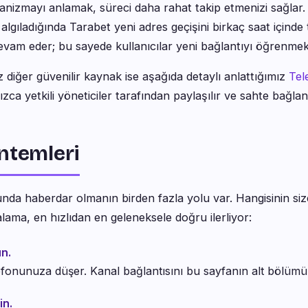
nizmayı anlamak, süreci daha rahat takip etmenizi sağlar. Al
 algıladığında Tarabet yeni adres geçişini birkaç saat içind
evam eder; bu sayede kullanıcılar yeni bağlantıyı öğrenmek 
z diğer güvenilir kaynak ise aşağıda detaylı anlattığımız
Tel
ca yetkili yöneticiler tarafından paylaşılır ve sahte bağlant
ntemleri
unda haberdar olmanın birden fazla yolu var. Hangisinin s
ralama, en hızlıdan en geleneksele doğru ilerliyor:
n.
elefonunuza düşer. Kanal bağlantısını bu sayfanın alt bölümün
in.