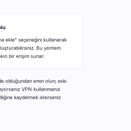
lu
na ekle" seçeneğini kullanarak
uşturabilirsiniz. Bu yöntem
ın bir erişim sunar.
mde olduğundan emin olun; eski
anıyorsanız VPN kullanmanız
elliğine kaydetmek isterseniz