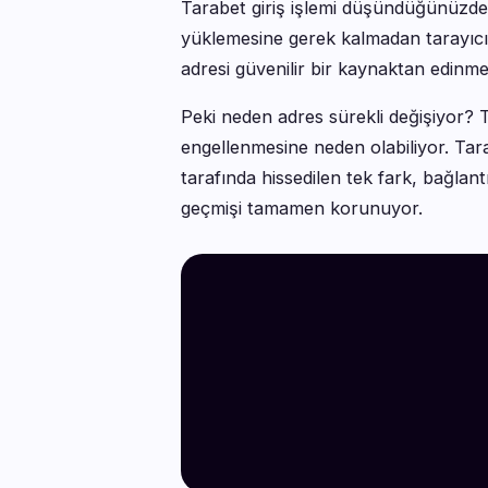
Tarabet giriş işlemi düşündüğünüzden 
yüklemesine gerek kalmadan tarayıcı
adresi güvenilir bir kaynaktan edinme
Peki neden adres sürekli değişiyor? 
engellenmesine neden olabiliyor. Ta
tarafında hissedilen tek fark, bağla
geçmişi tamamen korunuyor.