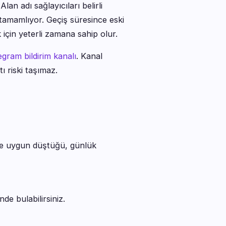
an adı sağlayıcıları belirli
e tamamlıyor. Geçiş süresince eski
için yeterli zamana sahip olur.
egram bildirim kanalı
. Kanal
ı riski taşımaz.
ize uygun düştüğü, günlük
de bulabilirsiniz.