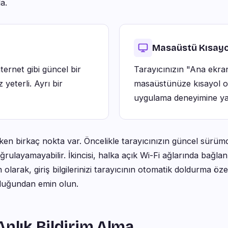
a.
Masaüstü Kısayo
ernet gibi güncel bir
Tarayıcınızın "Ana ekra
yeterli. Ayrı bir
masaüstünüze kısayol ol
uygulama deneyimine yak
eken birkaç nokta var. Öncelikle tarayıcınızın güncel sürü
ğrulayamayabilir. İkincisi, halka açık Wi-Fi ağlarında bağl
n olarak, giriş bilgilerinizi tarayıcının otomatik doldurma öz
unduğundan emin olun.
Anlık Bildirim Alma