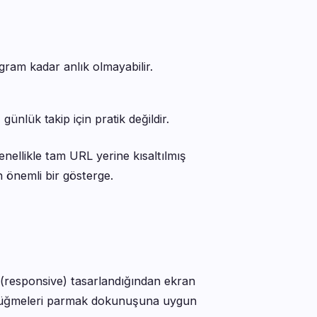
ram kadar anlık olmayabilir.
ünlük takip için pratik değildir.
genellikle tam URL yerine kısaltılmış
in önemli bir gösterge.
 (responsive) tasarlandığından ekran
n düğmeleri parmak dokunuşuna uygun